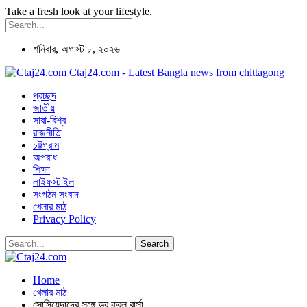
Take a fresh look at your lifestyle.
শনিবার, অগাস্ট ৮, ২০২৬
Ctaj24.com - Latest Bangla news from chittagong
প্রচ্ছদ
জাতীয়
সারা-বিশ্ব
রাজনীতি
চট্টগ্রাম
অপরাধ
শিক্ষা
লাইফস্টাইল
সংগঠন সংবাদ
খেলার মাঠ
Privacy Policy
Home
খেলার মাঠ
সোসিয়েদাদের সঙ্গে ড্র করল বার্সা