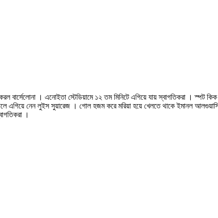
্র করল বার্সেলোনা । এনোইতা স্টেডিয়ামে ১২ তম মিনিটে এগিয়ে যায় স্বাগতিকরা । স্পট 
 গোলে এগিয়ে নেন লুইস সুয়ারেজ । গোল হজম করে মরিয়া হয়ে খেলতে থাকে ইমানল আলগুয়াসি
্বাগতিকরা ।