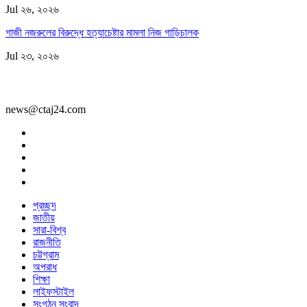
Jul ২৬, ২০২৬
গাজী নজরুলের বিরুদ্ধে হত্যাচেষ্টার মামলা নিজ গাড়িচালক
Jul ২৩, ২০২৬
news@ctaj24.com
প্রচ্ছদ
জাতীয়
সারা-বিশ্ব
রাজনীতি
চট্টগ্রাম
অপরাধ
শিক্ষা
লাইফস্টাইল
সংগঠন সংবাদ