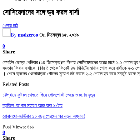
সোসিয়েদাদের সঙ্গে ড্র করল বার্সা
খেলার মাঠ
By
msdzeroo
On
ডিসেম্বর ১৫, ২০১৯
0
Share
স্পোর্টস ডেস্ক :শনিবার (১৪ ডিসেম্বর)লা লিগায় সোসিয়েদাদের ঘরের মাঠে ২-২ গোলে ড
সমতায় ফিরায় বার্সাকে ।বিরতি থেকে ফিরেই ৪৯ মিনিটের মাথায় গোল করে বার্সাকে ২-১
। শেষে দুদলের খেলোয়াড়রা গোলের সুযোগ নষ্ট করলে ২-২ গোলে ড্র করে সন্তুষ্ট থাকে স
Related Posts
চট্টগ্রামে ফুটবল খেলতে গিয়ে গোলপোস্ট ভেঙে তরুণের মৃত্যু
ব্রাজিল–জাপান মহারণ আজ রাত ১১টায়
রোনালদো-জর্জিনার ১০ বছর প্রেমের পর নতুন অধ্যায়!
Post Views:
৪১১
0
Share