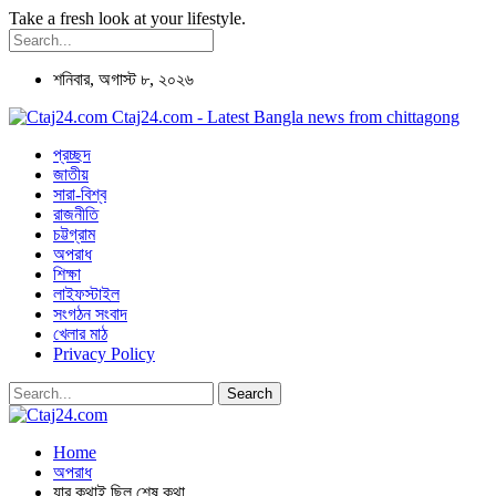
Take a fresh look at your lifestyle.
শনিবার, অগাস্ট ৮, ২০২৬
Ctaj24.com - Latest Bangla news from chittagong
প্রচ্ছদ
জাতীয়
সারা-বিশ্ব
রাজনীতি
চট্টগ্রাম
অপরাধ
শিক্ষা
লাইফস্টাইল
সংগঠন সংবাদ
খেলার মাঠ
Privacy Policy
Home
অপরাধ
যার কথাই ছিল শেষ কথা