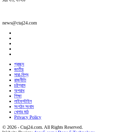
news@ctaj24.com
প্রচ্ছদ
জাতীয়
সারা-বিশ্ব
রাজনীতি
চট্টগ্রাম
অপরাধ
শিক্ষা
লাইফস্টাইল
সংগঠন সংবাদ
খেলার মাঠ
Privacy Policy
© 2026 - Ctaj24.com. All Rights Reserved.