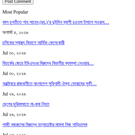
Most Popular
কাল চুনতীতে শাহ সাহেব (রহ.)’র দুইদিন ব্যাপী ৪৪তম ইসালে সওয়াব…
অগাস্ট ৫, ২০২৬
চসিকের স্বাস্থ্য বিভাগে আর্থিক কেলেংকারী
Jul ৩০, ২০২৬
বিতর্কের জেরে ইউএনওর বিরুদ্ধে বিভাগীয় ব্যবস্থা নেওয়ার…
Jul ৩০, ২০২৬
অক্টোবরে রাজধানীতে বাংলাদেশ সুফিবাদী ঐক্য ফোরামের সুফী…
Jul ২৯, ২০২৬
ছেলের ছুরিকাঘাতে মা-বাবা নিহত
Jul ২৬, ২০২৬
গাজী নজরুলের বিরুদ্ধে হত্যাচেষ্টার মামলা নিজ গাড়িচালক
Jul ২৩, ২০২৬