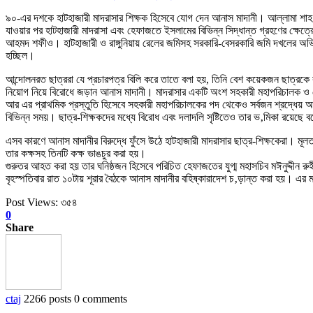
৯০-এর দশকে হাটহাজারী মাদরাসার শিক্ষক হিসেবে যোগ দেন আনাস মাদানী। আল্লামা শ
যাওয়ার পর হাটহাজারী মাদরাসা এবং হেফাজতে ইসলামের বিভিন্ন সিদ্ধান্ত গ্রহণের ক্ষেত
আহমদ শফীও। হাটহাজারী ও রাঙ্গুনিয়ায় রেলের জমিসহ সরকারি-বেসরকারি জমি দখলের অভ
হচ্ছিল।
আন্দোলনরত ছাত্ররা যে প্রচারপত্র বিলি করে তাতে বলা হয়, তিনি বেশ কয়েকজন ছাত্রক
নিয়োগ নিয়ে বিরোধে জড়ান আনাস মাদানী। মাদরাসার একটি অংশ সহকারী মহাপরিচালক ও হ
আর এর প্রাথমিক প্রস্তুতি হিসেবে সহকারী মহাপরিচালকের পদ থেকেও সর্বজন শ্রদ্ধেয় আ
বিভিন্ন সময়। ছাত্র-শিক্ষকদের মধ্যে বিরোধ এবং দলাদলি সৃষ্টিতেও তার ভ‚মিকা রয়ে
এসব কারণে আনাস মাদানীর বিরুদ্ধে ফুঁসে উঠে হাটহাজারী মাদরাসার ছাত্র-শিক্ষকেরা। ম
তার কক্ষসহ তিনটি কক্ষ ভাঙচুর করা হয়।
গুরুতর আহত করা হয় তার ঘনিষ্ঠজন হিসেবে পরিচিত হেফাজতের যুগ্ম মহাসচিব মঈনুদ্দীন রুহী
বৃহস্পতিবার রাত ১০টায় শূরার বৈঠকে আনাস মাদানীর বহিষ্কারাদেশ চ‚ড়ান্ত করা হয়। এর 
Post Views:
৩৫৪
0
Share
ctaj
2266 posts
0 comments