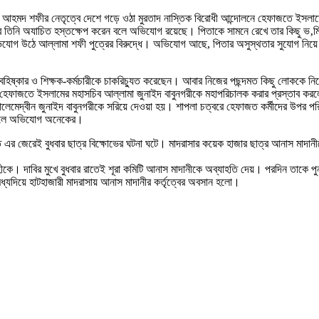
াহ আহমদ শফীর নেতৃত্বে দেশে গড়ে ওঠা মুরতাদ নাস্তিক বিরোধী আন্দোলনে হেফাজতে ইসল
্রে তিনি অযাচিত হস্তক্ষেপ করেন বলে অভিযোগ রয়েছে। পিতাকে সামনে রেখে তার কিছু ভ‚মিক
িযোগ উঠে আল্লামা শফী পুত্রের বিরুদ্ধে। অভিযোগ আছে, পিতার অসুস্থতার সুযোগ নিয়ে
ে বহিষ্কার ও শিক্ষক-কর্মচারীকে চাকরিচ্যুত করেছেন। আবার নিজের পছন্দমত কিছু লোকক
েফাজতে ইসলামের মহাসচিব আল্লামা জুনাইদ বাবুনগরীকে মহাপরিচালক করার প্রস্তাব করলে
লেমেদ্বীন জুনাইদ বাবুনগরীকে সরিয়ে দেওয়া হয়। শাপলা চত্বরে হেফাজত কর্মীদের উপর পরি
ছে বলে অভিযোগ অনেকের।
ূলত এর জেরেই বুধবার ছাত্র বিক্ষোভের ঘটনা ঘটে। মাদরাসার কয়েক হাজার ছাত্র আনাস মাদা
কে। দাবির মুখে বুধবার রাতেই শূরা কমিটি আনাস মাদানীকে অব্যাহতি দেয়। পরদিন তাকে পুনর্ব
মধ্যদিয়ে হাটহাজারী মাদরাসায় আনাস মাদানীর কর্তৃত্বের অবসান হলো।