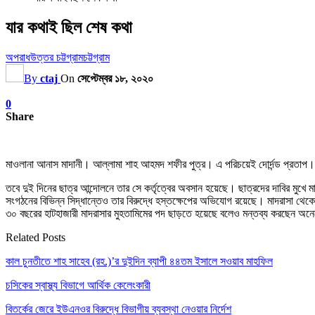
যার কথাই ছিল শেষ কথা
অপরাধ
উত্তর চট্টগ্রাম
চট্টগ্রাম
By
ctaj
On
সেপ্টেম্বর ১৮, ২০২০
0
Share
মাওলানা আনাস মাদানী। আল্লামা শাহ আহমদ শফীর পুত্র। এ পরিচয়েই দোর্দন্ড প্রতাপ।
তবে দুই দিনের ছাত্র আন্দোলনে তার সে কর্তৃত্বের অবসান হয়েছে। ছাত্রদের দাবির মুখ
সংগঠনের বিভিন্ন সিদ্ধান্তেও তার বিরুদ্ধে হস্তক্ষেপের অভিযোগ রয়েছে। মাদরাসা থেকে
৩০ বছরের হাটহাজারী মাদরাসার মুহতামিমের পদ ছাড়তে হয়েছে বলেও মন্তব্য করছেন অনে
Related Posts
কাল চুনতীতে শাহ সাহেব (রহ.)’র দুইদিন ব্যাপী ৪৪তম ইসালে সওয়াব মাহফিল
চসিকের স্বাস্থ্য বিভাগে আর্থিক কেলেংকারী
বিতর্কের জেরে ইউএনওর বিরুদ্ধে বিভাগীয় ব্যবস্থা নেওয়ার নির্দেশ