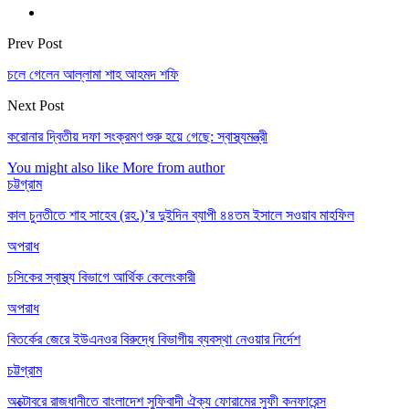
Prev Post
চলে গেলেন আল্লামা শাহ আহমদ শফি
Next Post
করোনার দ্বিতীয় দফা সংক্রমণ শুরু হয়ে গেছে: স্বাস্থ্যমন্ত্রী
You might also like
More from author
চট্টগ্রাম
কাল চুনতীতে শাহ সাহেব (রহ.)’র দুইদিন ব্যাপী ৪৪তম ইসালে সওয়াব মাহফিল
অপরাধ
চসিকের স্বাস্থ্য বিভাগে আর্থিক কেলেংকারী
অপরাধ
বিতর্কের জেরে ইউএনওর বিরুদ্ধে বিভাগীয় ব্যবস্থা নেওয়ার নির্দেশ
চট্টগ্রাম
অক্টোবরে রাজধানীতে বাংলাদেশ সুফিবাদী ঐক্য ফোরামের সুফী কনফারেন্স