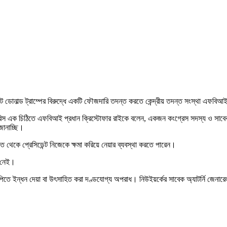
্রেসিডেন্ট ডোনাল্ড ট্রাম্পের বিরুদ্ধে একটি ফৌজদারি তদন্ত করতে কেন্দ্রীয় তদন্ত সংস্থা এ
 রিস এক চিঠিতে এফবিআই প্রধান ক্রিস্টোফার রাইকে বলেন, একজন কংগ্রেস সদস্য ও সাবেক কৌ
জানাচ্ছি।
 থেকে প্রেসিডেন্ট নিজেকে ক্ষমা করিয়ে নেয়ার ব্যবস্থা করতে পারেন।
র নেই।
রচুপিতে ইন্ধন দেয়া বা উৎসাহিত করা দণ্ডযোগ্য অপরাধ। নিউইয়র্কের সাবেক অ্যাটর্নি জেনা