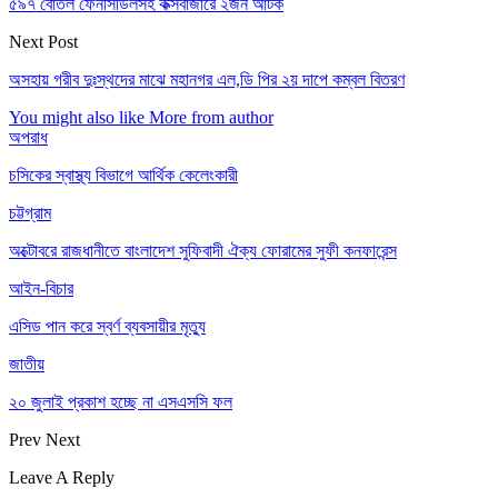
৫৯৭ বোতল ফেনসিডিলসহ কক্সবাজারে ২জন আটক
Next Post
অসহায় গরীব দুঃস্থদের মাঝে মহানগর এল,ডি পির ২য় দাপে কম্বল বিতরণ
You might also like
More from author
অপরাধ
চসিকের স্বাস্থ্য বিভাগে আর্থিক কেলেংকারী
চট্টগ্রাম
অক্টোবরে রাজধানীতে বাংলাদেশ সুফিবাদী ঐক্য ফোরামের সুফী কনফারেন্স
আইন-বিচার
এসিড পান করে স্বর্ণ ব্যবসায়ীর মৃত্যু
জাতীয়
২০ জুলাই প্রকাশ হচ্ছে না এসএসসি ফল
Prev
Next
Leave A Reply