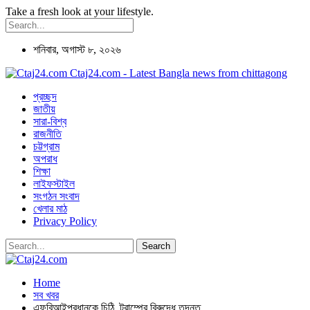
Take a fresh look at your lifestyle.
শনিবার, অগাস্ট ৮, ২০২৬
Ctaj24.com - Latest Bangla news from chittagong
প্রচ্ছদ
জাতীয়
সারা-বিশ্ব
রাজনীতি
চট্টগ্রাম
অপরাধ
শিক্ষা
লাইফস্টাইল
সংগঠন সংবাদ
খেলার মাঠ
Privacy Policy
Home
সব খবর
এফবিআইপ্রধানকে চিঠি, ট্রাম্পের বিরুদ্ধে তদন্ত