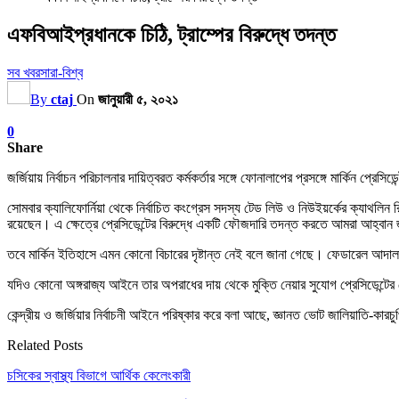
এফবিআইপ্রধানকে চিঠি, ট্রাম্পের বিরুদ্ধে তদন্ত
সব খবর
সারা-বিশ্ব
By
ctaj
On
জানুয়ারী ৫, ২০২১
0
Share
জর্জিয়ায় নির্বাচন পরিচালনার দায়িত্বরত কর্মকর্তার সঙ্গে ফোনালাপের প্রসঙ্গে মার্কিন প
সোমবার ক্যালিফোর্নিয়া থেকে নির্বাচিত কংগ্রেস সদস্য টেড লিউ ও নিউইয়র্কের ক্যাথলিন
রয়েছেন। এ ক্ষেত্রে প্রেসিডেন্টের বিরুদ্ধে একটি ফৌজদারি তদন্ত করতে আমরা আহ্বান 
তবে মার্কিন ইতিহাসে এমন কোনো বিচারের দৃষ্টান্ত নেই বলে জানা গেছে। ফেডারেল আদালত
যদিও কোনো অঙ্গরাজ্য আইনে তার অপরাধের দায় থেকে মুক্তি নেয়ার সুযোগ প্রেসিডেন্টে
কেন্দ্রীয় ও জর্জিয়ার নির্বাচনী আইনে পরিষ্কার করে বলা আছে, জ্ঞানত ভোট জালিয়াতি-কা
Related Posts
চসিকের স্বাস্থ্য বিভাগে আর্থিক কেলেংকারী