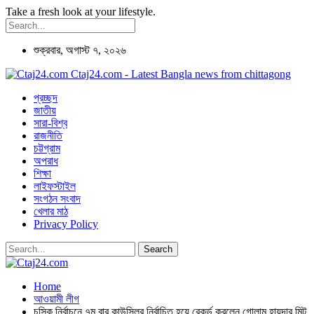
Take a fresh look at your lifestyle.
শুক্রবার, অগাস্ট ৭, ২০২৬
Ctaj24.com - Latest Bangla news from chittagong
প্রচ্ছদ
জাতীয়
সারা-বিশ্ব
রাজনীতি
চট্টগ্রাম
অপরাধ
শিক্ষা
লাইফস্টাইল
সংগঠন সংবাদ
খেলার মাঠ
Privacy Policy
Home
আওয়ামী লীগ
চসিক নির্বাচনে ৭ম বার কাউন্সিলর নির্বাচিত হয়ে রেকর্ড করলেন গোলাম হায়দার মিন্টু