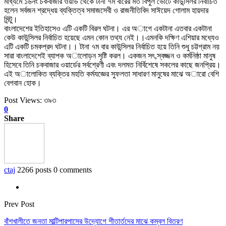
মাধ্যমে ১৬নং চকবাজার ওয়ার্ড থেকে টানা ৭ম বারের মত বিপুল ভোটে কাউন্সিলর নির্বাচিত
হলেন সর্বজন শ্রদ্ধেয় ব্যক্তিত্ব সমাজসেবী ও রাজনীতিবিদ সাঈয়েদ গোলাম হায়দার
মিন্টু।
বাংলাদেশের ইতিহাসেও এটি একটি বিরল ঘটনা। এর অাগে একটানা এতবার একটানা
কেউ কাউন্সিলর নির্বাচিত হয়েছে এমন কোন তথ্য নেই।।এমনকি দক্ষিণ এশিয়ার মধ্যেও
এটি একটি চমকপ্রদ ঘটনা।। টানা ৭ম বার কাউন্সিলর নির্বাচিত হয়ে তিনি শুধু চট্টগ্রাম নয়
সারা বাংলাদেশেই ব্যাপক অালোড়ন সৃষ্টি করল। একজন সৎ,স্বজ্জন ও কর্মনিষ্ঠা মানুষ
হিসেবে তিনি চকবাজার ওয়ার্ডের সর্বশ্রেণী এবং দলমত নির্বিশেষে সকলের কাছে জনপ্রিয়।
এই অালোকিত ব্যক্তির মহতি কর্মযজ্ঞের সুফলতা সাধারণ মানুষের মাঝে অারো বেশি
বেগবান হোক।
Post Views:
৩৯৩
0
Share
ctaj
2266 posts
0 comments
Prev Post
বাঁশখালীতে জনতা মাল্টিপারপাসের উদ্যোগে শীতার্তদের মাঝে কম্বল বিতরণ