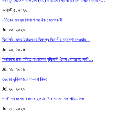
কাল চুনতীতে শাহ সাহেব (রহ.)’র দুইদিন ব্যাপী ৪৪তম ইসালে সওয়াব…
অগাস্ট ৫, ২০২৬
চসিকের স্বাস্থ্য বিভাগে আর্থিক কেলেংকারী
Jul ৩০, ২০২৬
বিতর্কের জেরে ইউএনওর বিরুদ্ধে বিভাগীয় ব্যবস্থা নেওয়ার…
Jul ৩০, ২০২৬
অক্টোবরে রাজধানীতে বাংলাদেশ সুফিবাদী ঐক্য ফোরামের সুফী…
Jul ২৯, ২০২৬
ছেলের ছুরিকাঘাতে মা-বাবা নিহত
Jul ২৬, ২০২৬
গাজী নজরুলের বিরুদ্ধে হত্যাচেষ্টার মামলা নিজ গাড়িচালক
Jul ২৩, ২০২৬