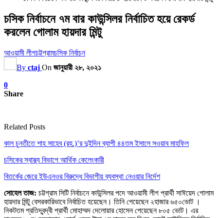
চসিক নির্বাচনে ৭ম বার কাউন্সিলর নির্বাচিত হয়ে রেকর্ড
করলেন গোলাম হায়দার মিন্টু
আওয়ামী লীগ
চট্টগ্রাম
চসিক নির্বাচন
By
ctaj
On
জানুয়ারী ২৮, ২০২১
0
Share
Related Posts
কাল চুনতীতে শাহ সাহেব (রহ.)’র দুইদিন ব্যাপী ৪৪তম ইসালে সওয়াব মাহফিল
চসিকের স্বাস্থ্য বিভাগে আর্থিক কেলেংকারী
বিতর্কের জেরে ইউএনওর বিরুদ্ধে বিভাগীয় ব্যবস্থা নেওয়ার নির্দেশ
সোহেল তাজ:
চট্টগ্রাম সিটি নির্বাচনে কাউন্সিলর পদে আওয়ামী লীগ প্রার্থী সাঈয়েদ গোলাম
হায়দার মিন্টু বেসরকারিভাবে নির্বাচিত হয়েছেন। তিনি পেয়েছেন ২হাজার ৬৫০ভোট ।
নিকটতম প্রতিদ্বন্দ্বী প্রার্থী মোহাম্মদ দেলোয়ার হোসেন পেয়েছেন ৮০৫ ভোট। এর