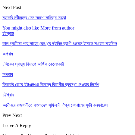
Next Post
মহাকবি নবীনচন্দ্র সেন স্মরণে সাহিত্য সন্ধ্যা
You might also like
More from author
চট্টগ্রাম
কাল চুনতীতে শাহ সাহেব (রহ.)’র দুইদিন ব্যাপী ৪৪তম ইসালে সওয়াব মাহফিল
অপরাধ
চসিকের স্বাস্থ্য বিভাগে আর্থিক কেলেংকারী
অপরাধ
বিতর্কের জেরে ইউএনওর বিরুদ্ধে বিভাগীয় ব্যবস্থা নেওয়ার নির্দেশ
চট্টগ্রাম
অক্টোবরে রাজধানীতে বাংলাদেশ সুফিবাদী ঐক্য ফোরামের সুফী কনফারেন্স
Prev
Next
Leave A Reply