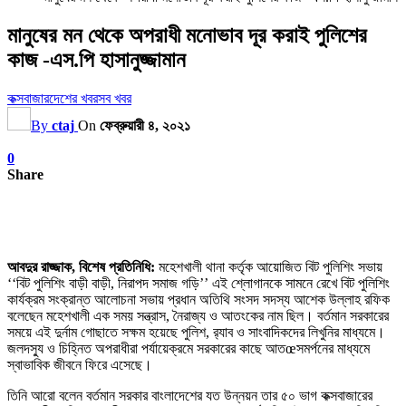
মানুষের মন থেকে অপরাধী মনোভাব দূর করাই পুলিশের
কাজ -এস.পি হাসানুজ্জামান
কক্সবাজার
দেশের খবর
সব খবর
By
ctaj
On
ফেব্রুয়ারী ৪, ২০২১
0
Share
আবদুর রাজ্জাক, বিশেষ প্রতিনিধি:
মহেশখালী থানা কর্তৃক আয়োজিত বিট পুলিশিং সভায়
‘‘বিট পুলিশিং বাড়ী বাড়ী, নিরাপদ সমাজ গড়ি’’ এই শ্লোগানকে সামনে রেখে বিট পুলিশিং
কার্যক্রম সংক্রান্ত আলোচনা সভায় প্রধান অতিথি সংসদ সদস্য আশেক উল্লাহ রফিক
বলেছেন মহেশখালী এক সময় সন্ত্রাস, নৈরাজ্য ও আতংকের নাম ছিল। বর্তমান সরকারের
সময়ে এই দুর্নাম গোছাতে সক্ষম হয়েছে পুলিশ, র‌্যাব ও সাংবাদিকদের লিখুনির মাধ্যমে।
জলদস্যু ও চিহ্নিত অপরাধীরা পর্যায়েক্রমে সরকারের কাছে আতœসমর্পনের মাধ্যমে
স্বাভাবিক জীবনে ফিরে এসেছে।
তিনি আরো বলেন বর্তমান সরকার বাংলাদেশের যত উন্নয়ন তার ৫০ ভাগ কক্সবাজারের