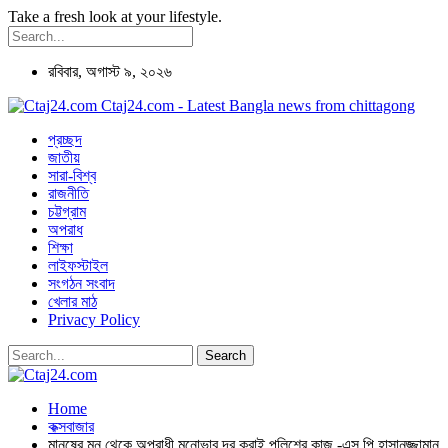
Take a fresh look at your lifestyle.
রবিবার, অগাস্ট ৯, ২০২৬
Ctaj24.com - Latest Bangla news from chittagong
প্রচ্ছদ
জাতীয়
সারা-বিশ্ব
রাজনীতি
চট্টগ্রাম
অপরাধ
শিক্ষা
লাইফস্টাইল
সংগঠন সংবাদ
খেলার মাঠ
Privacy Policy
Home
কক্সবাজার
মানুষের মন থেকে অপরাধী মনোভাব দূর করাই পুলিশের কাজ -এস.পি হাসানুজ্জামান