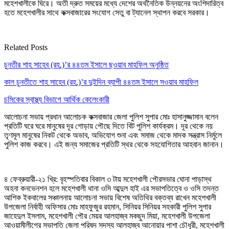
মহেশখালীকে ঘিরে। অতী দ্রুত সময়ের মধ্যে দেশের অর্থনৈতিক উন্নয়নের অংশিদারিত্ব
হতে মহেশখালীর সাথে কক্সবাজারের সংযোগ সেতু বা ট্যানেল স্থাপন করবে সরকার।
Related Posts
চুনতীর শাহ সাহেব (রহ.)’র ৪৪তম ইসালে ছওয়াব মাহফিল অনুষ্ঠিত
কাল চুনতীতে শাহ সাহেব (রহ.)’র দুইদিন ব্যাপী ৪৪তম ইসালে সওয়াব মাহফিল
চসিকের স্বাস্থ্য বিভাগে আর্থিক কেলেংকারী
আলোচনা সভায় প্রধান আলোচক কক্সবাজার জেলা পুলিশ সুপার মোঃ হাসানুজ্জামান বলেন
প্রতিটি ঘরে ঘরে মানুষের দূর গোড়ায় পৌছে দিতে বিট পুলিশ কার্যক্রম। দূর থেকে নয়
তৃণমূল মানুষের নিকট থেকে অভাব, অভিযোগ শুনা এবং সমাজ থেকে মাদক সন্ত্রাস নির্মুলে
পুলিশ কাজ করবে। এই জন্য সমাজের প্রতিটি স্থর থেকে সহযোগিতার আহবান জানান।
৪ ফেব্রুয়ারী-২১ খ্রি: বৃহস্পতিবার বিকাল ৩ টায় মহেশখালী পৌরসভার ঘোনা পাড়াস্থ
অহনা কনভেনশন হলে মহেশখালী থানা ওসি আব্দুল হাই এর সভাপতিত্বে ও ওসি তদন্ত
আশিক ইকবালের সঞ্চালনায় আলোচনা সভায় বিশেষ অতিথির বক্তব্য রাখেন মহেশখালী
উপজেলা নির্বাহী অফিসার মোঃ মাহফুজুর রহমান, সিনিয়র সিনিয়র সহকারী পুলিশ সুপার
জাহেদুল ইসলাম, মহেশখালী পৌর মেয়র আলহাজ্ব মকছুদ মিয়া, মহেশখালী উপজেলা
আওয়ামীলীগের সভাপতি জেলা পরিষদ সদস্য আলহাজ্ব আনোয়ার পাশা চৌধুরী, মহেশখালী