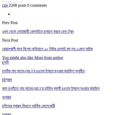
ctaj
2268 posts
0 comments
Prev Post
এখন থেকে দোহাজারী রেললাইনে চলাচল করবে ডেমু ট্রেন
Next Post
বোয়ালখালী থানা বিশেষ অভিযানে ২০ লিটার চোলাই মদ সহ ০১জন আটক
You might also like
More from author
চুনতী
চুনতীর শাহ সাহেব (রহ.)’র ৪৪তম ইসালে ছওয়াব মাহফিল অনুষ্ঠিত
চট্টগ্রাম
কাল চুনতীতে শাহ সাহেব (রহ.)’র দুইদিন ব্যাপী ৪৪তম ইসালে সওয়াব মাহফিল
অপরাধ
চসিকের স্বাস্থ্য বিভাগে আর্থিক কেলেংকারী
অপরাধ