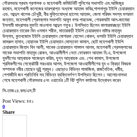
পৌরসভার প্রথম প্রশাসক ও মহেশখালী কমিউনিটি পুলিশের সভাপতি এম.আজিজুর
রহমান, মহেশখালী কলেজের ভারপ্রাপ্ত অধ্যক্ষ আহমদ কবির,শাপলাপুর ইউপি চেয়ারম্যান
এড. আব্দুল খালেক চৌধুরী, বীর মুক্তিযোদ্ধা ছালেহ আহমদ, জেলা পরিষদ সদস্য মশরফা
জন্নাত, মহেশখালী প্রেসক্লাব সভাপতি আবুল বশর পারভেজ, গোরকঘাটা আল-জামেয়া
ইসলামী মাদ্রাসার মুফতি মাওলানা আব্দুল গফুর। উপস্থিত ছিলেন কালারমারছড়া ইউপি
চেয়ারম্যান তারেক বিন ওসমান শরীফ, মাতারবাড়ী ইউপি চেয়ারম্যান মাষ্টার মাহামুদ
উল্লাহ, কুতবজোম ইউপি চেয়ারম্যান মোশারফ হোসেন খোকন, ধলঘটা ইউপি চেয়ারম্যান
কামরুল হাসান, হোয়ানক ইউপি চেয়াম্যান মোস্তফা কামাল, ছোট মহেশখালী ইউপি
চেয়ারম্যান জিহাদ বিন আলী, সাবেক চেয়ারম্যান শামশুল আলম, মহেশখালী প্রেসক্লাবের
সাবেক সভাপতি মাহাবুব রোকন, আওয়ামীলীগ নেতা ফোরকান আহমদ বি.এ, উপজেলা
যুবলীগের আহ্বায়ক সাজেদুল করিম, যুগ্ন আহ্বায়ক এড. শেখ কামাল, উপজেলা
শ্রমিকলীগের সেক্রেটারী সরওয়ার আলম, উপজেলা আওয়ামীলীগের যুব ও ক্রিড়া বিষয়ক
সম্পাদক নবীর হোছেন ভুট্টু প্রমুখ। এছাড়াও বিভিন্ন সামাজিক, রাজনৈতিক, ধর্মীয়,
পেশাজীবি জন প্রতিনিধি সহ বিভিন্ন ব্যক্তিবর্গগণ উপস্থিত ছিলেন। আলোচনাসভা
শেষে মহেশখালী পৌরসভার ৫নং ওয়ার্ডের ১টি বিট পুলিশ কার্যালয় উদ্বোধন করেন
সি-তাজ২৪.কম/এস.টি
Post Views:
৪৪১
0
Share