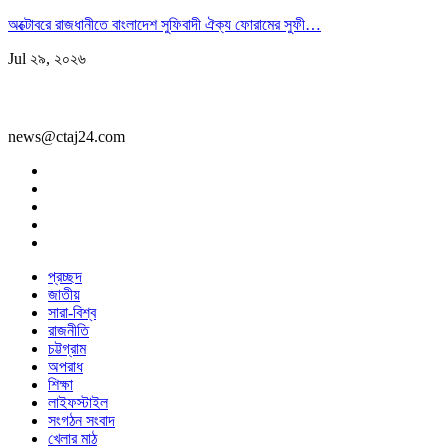
অক্টোবরে রাজধানীতে বাংলাদেশ সুফিবাদী ঐক্য ফোরামের সুফী…
Jul ২৯, ২০২৬
news@ctaj24.com
প্রচ্ছদ
জাতীয়
সারা-বিশ্ব
রাজনীতি
চট্টগ্রাম
অপরাধ
শিক্ষা
লাইফস্টাইল
সংগঠন সংবাদ
খেলার মাঠ