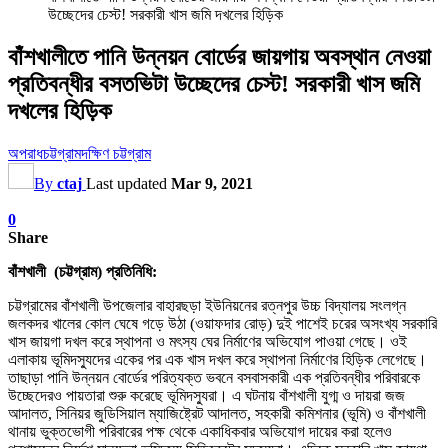
উচ্ছেদের চেস্ট! সরকারী খাস জমি দখলের হিড়িক
বাঁশখালীতে পানি উন্নয়ন বোর্ডের জায়গায় অবস্থান নেওয়া
প্রতিবন্ধীর বসতভিটা উচ্ছেদের চেস্ট! সরকারী খাস জমি
দখলের হিড়িক
অপরাধ
চট্টগ্রাম
দক্ষিণ চট্টগ্রাম
By
ctaj
Last updated
Mar 9, 2021
0
Share
বাঁশখালী (চট্টগ্রাম) প্রতিনিধি:
চট্টগ্রামের বাঁশখালী উপজেলার বাহারছড়া ইউনিয়নের রত্নপুর উচ্চ বিদ্যালয় সংলগ্ন
জলকদর খালের কোল ঘেষে গড়ে উঠা (ওয়াফদার রোড়) দুই পাশেই চরের অসংখ্য সরকারি
খাস জায়গা দখল করে স্থাপনা ও মৎস্য ঘের নির্মাণের অভিযোগ পাওয়া গেছে। ওই
এলাকায় ভূমিদস্যুদের একের পর এক খাস দখল করে স্থাপনা নির্মাণের হিড়িক লেগেছে।
তাছাড়া পানি উন্নয়ন বোর্ডের পরিত্যক্ত ভবনে বসবাসকারী এক প্রতিবন্ধীর পরিবারকে
উচ্ছেদেরও পায়তারা শুরু করেছে ভূমিদস্যুরা। এ ঘটনায় বাঁশখালী যুগ্ম ও দায়রা জজ
আদালত, সিনিয়র জুডিসিয়াল ম্যাজিষ্ট্রেট আদালত, সহকারী কমিশনার (ভূমি) ও বাঁশখালী
থানায় ভুক্তভোগী পরিবারের পক্ষ থেকে একাধিকবার অভিযোগ দায়ের করা হলেও