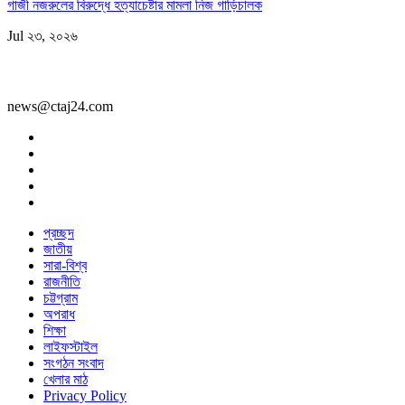
গাজী নজরুলের বিরুদ্ধে হত্যাচেষ্টার মামলা নিজ গাড়িচালক
Jul ২৩, ২০২৬
news@ctaj24.com
প্রচ্ছদ
জাতীয়
সারা-বিশ্ব
রাজনীতি
চট্টগ্রাম
অপরাধ
শিক্ষা
লাইফস্টাইল
সংগঠন সংবাদ
খেলার মাঠ
Privacy Policy