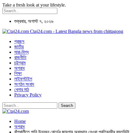
Take a fresh look at your lifestyle.
শুক্রবার, অগাস্ট ৭, ২০২৬
Ctaj24.com - Latest Bangla news from chittagong
প্রচ্ছদ
জাতীয়
সারা-বিশ্ব
রাজনীতি
চট্টগ্রাম
অপরাধ
শিক্ষা
লাইফস্টাইল
সংগঠন সংবাদ
খেলার মাঠ
Privacy Policy
Home
অপরাধ
বাঁশখালীতে পানি উন্নয়ন বোর্ডের জায়গায় অবস্থান নেওয়া প্রতিবন্ধীর বসতভিটা