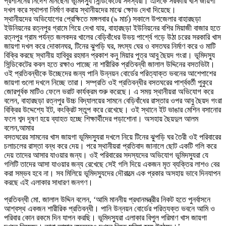
প্রশাসনের নির্দেশ মানছেনা ভূমিদস্যু সিন্ডিকেটের সদস্যরা। এদিকে সরকারি খাস জায়গা
দখল করে স্থাপনা নির্মাণ করায় স্থানীয়দের মাঝে ক্ষোভ দেখা দিয়েছে।
স্থানীয়দের অভিযোগের প্রেক্ষিতে মঙ্গলবার (৯ মার্চ) সকালে উপজেলার বাহারছড়া
ইউনিয়নের রত্নপুর গ্রামে গিয়ে দেখা যায়, বাহারছড়া ইউনিয়নের বশির মিয়াজী বাজার হতে
রত্নপুর গ্রাম পর্যন্ত জলকদর খালের বেড়িবাঁধের উভয় পার্শ্বে গড়ে উঠা চরের সরকারি খাস
জায়গা দখল করে দোকানঘর, টিনের ঝুপড়ি ঘর, মৎস্য ঘের ও বসতঘর নির্মাণ করে ও মাটি
বিক্রি করছে স্থানীয় হাবিবুর রহমান প্রকাশ কনু মিয়ার পুত্র আবু ছৈয়দ গংরা। ভূমিদস্যু
সিন্ডিকেটের কবল হতে রক্ষাও পাচ্ছে না শারীরিক প্রতিবন্ধী জালাল উদ্দিনের বসতভিটা।
ওই প্রতিবন্ধীকে উচ্ছেদের জন্য পানি উন্নয়ন বোর্ডের পরিত্যাক্ত ভবনের আশেপাশের
জায়গা গুলো দখলে নিচ্ছে তারা। সম্প্রতি ওই প্রতিবন্ধীর বসতঘরের পার্শ্ববর্তী পুকুরে
জোরপূর্বক মাটিও ফেলে ভরাট কার্যক্রম শুরু করেছে। এ সময় স্থানীয়রা অভিযোগ করে
বলেন, বাহারছড়া রত্নপুর উচ্চ বিদ্যালয়ের সামনে বেড়িবাঁধের রাস্তার ওপর আবু ছৈয়দ গংরা
বিক্রির উদ্দেশ্যে ইট, কংক্রিট স্তুপ করে রেখেছে। ওই স্থানে ইট ভাঙার মেশিন বসানোর
ফলে শব্দ দূষণ হয়ে ব্যাহত হচ্ছে শিক্ষার্থীদের পড়াশোনা।
অসহায় ছৈয়দুল আলম
বলেন,আমার
বসতঘরের সামনের খাস জায়গা ভূমিদস্যুরা দখলে নিয়ে টিনের ঝুপড়ি ঘর তৈরী ওই পরিবারের
চলাচলের রাস্তা বন্ধ করে দেয়। পরে স্থানীয়রা প্রতিবাদ জানালে ছোট একটি গলি করে
দেয় তাদের আসার যাওয়ার জন্য। ওই পরিবারের সদস্যদের অভিযোগ ভূমিদস্যুরা যে
গলিটি তাদের আসা যাওয়ার জন্য রেখেছে সেই গলি দিয়ে একজন মৃত ব্যক্তির লাশও বের
করা সম্ভব হবে না। সব মিলিয়ে ভূমিদস্যুদের দৌরাত্মে এক প্রকার অসহায় ভাবে দিনযাপন
করছে এই এলাকার সাধারণ জনগণ।
প্রতিবন্ধী মো. জালাল উদ্দিন বলেন, ‘আমি মাননীয় প্রধানমন্ত্রীর নিকট হতে পুনর্বাসনে
আশ্বস্থ একজন শারীরিক প্রতিবন্ধী। পানি উন্নয়ন বোর্ডের পরিত্যক্ত ভবনে আমি ও
পরিবার কোন রকমে দিন যাপন করছি। ভূমিদস্যুরা এলাকার বিপুল পরিমাণ খাস জায়গা