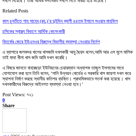
দখলে নিয়েছে। তারা আমার বসতঘরও দখলে নিতে মরিয়া হয়ে উঠেছে।’
Related Posts
কাল চুনতীতে শাহ সাহেব (রহ.)’র দুইদিন ব্যাপী ৪৪তম ইসালে সওয়াব মাহফিল
চসিকের স্বাস্থ্য বিভাগে আর্থিক কেলেংকারী
বিতর্কের জেরে ইউএনওর বিরুদ্ধে বিভাগীয় ব্যবস্থা নেওয়ার নির্দেশ
এ ব্যাপারে জলকদর খালের খাসজমি দখলকারী আবু ছৈয়দ বলেন,আমি আর এস মূলে মালিক
তাই মাথা খীলা খাস জমি আমি দখল করেছি।
এ বিষয়ে জানতে বাহারছড়া ইউনিয়নের চেয়ারম্যান অধ্যাপক তাজুল ইসলামের সাথে
যোগাযোগ করা হলে তিনি বলেন, ‘পানি উন্নয়ন বোর্ডের ও সরকারি খাস জায়গা দখল করে
স্থাপনা নির্মাণ করছে স্থানীয় কতিপয় ব্যক্তি। প্রাথমিকভাবে সতর্ক করা হয়েছে। খাস
দখলকারীদের বিরুদ্ধে আইনগত ব্যবস্থা নেওয়া হবে।’
Post Views:
৭২১
0
Share