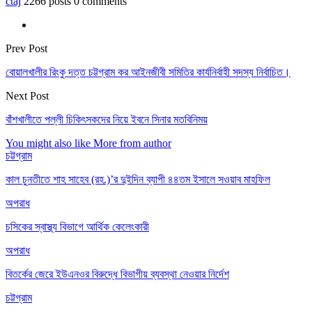
ctaj
2266 posts
0 comments
Prev Post
বোয়ালখালীর রিংকু দত্ত চট্টগ্রাম কর আইনজীবী সমিতির কার্যনির্বাহী সদস্য নির্বাচিত।
Next Post
বাঁশখালীতে পল্লী চিকিৎসকদের নিয়ে ইবনে সিনার মতবিনিময়
You might also like
More from author
চট্টগ্রাম
কাল চুনতীতে শাহ সাহেব (রহ.)’র দুইদিন ব্যাপী ৪৪তম ইসালে সওয়াব মাহফিল
অপরাধ
চসিকের স্বাস্থ্য বিভাগে আর্থিক কেলেংকারী
অপরাধ
বিতর্কের জেরে ইউএনওর বিরুদ্ধে বিভাগীয় ব্যবস্থা নেওয়ার নির্দেশ
চট্টগ্রাম