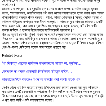
মোটরসাইকেল নিয়ে শহর প্রদক্ষিণ করেন। নুরে আলমের জানাজায় কয়েক হাজার মানুষ
অংশ নেন।
জানাজায় অংশগ্রহণ করে কেন্দ্রীয় ছাত্রদলের সাধারণ সম্পাদক সাইফ মাহমুদ জুয়েল
বলেন, ‘অন্যায়ভাবে, অযাচিতভাবে গুলি করে আমার সহযোদ্ধাকে হত্যা করায় আজ আমরা
শান্তিপূর্ণভাবে কর্মসূচি পালন করেছি। কারণ, আমরা শোকাহত। কিন্তু একদিন আমরা এ
শোককে শক্তিতে রূপান্তর করব ইনশা আল্লাহ। আজকে নুরে আলমের জানাজায় একটি
শপথ করতে চাই, যারা আমার প্রাণপ্রিয় সহযোদ্ধাকে হত্যা করেছে, যদি বেঁচে থাকি
বাংলার মাটিতে এ হত্যার বিচার করবে জাতীয়তাবাদী ছাত্রদল।’
গত ৩১ জুলাই ভোলায় পুলিশ–বিএনপির সংঘর্ষে স্বেচ্ছাসেবক দল নেতা মো. আবদুর রহিম
নিহত হন। এ সময় গুলিবিদ্ধ হয়ে গুরুতর আহত হন ভোলা জেলা ছাত্রদল সভাপতি নুরে
আলম। প্রথমে তাঁকে ভোলা সদর হাসপাতালে নিয়ে গেলে উন্নত চিকিৎসার জন্য বরিশাল
শের–ই–বাংলা মেডিকেল কলেজ হাসপাতালে পাঠানো হয়।
Related Posts
শিশু দিবাযত্ন কেন্দ্রের কার্যক্রম সম্প্রসারণের আহ্বান ডা. জুবাইদা…
লেবার রুম না থাকলে বেসরকারি ক্লিনিকের লাইসেন্স বাতিল…
জামায়াতের টিকে থাকতেও বিএনপির ক্ষমতায় থাকা দরকার-রাশেদ খাঁন
সেখান থেকে ওই দিন রাতেই উন্নত চিকিৎসার জন্য ঢাকায় নেওয়া হয় নুরে আলমকে।
পরে ঢাকার একটি বেসরকারি হাসপাতালে তিন দিন লাইফ সাপোর্টে থেকে গতকাল বুধবার
বিকেলে মারা যান। চার ভাই ও চার বোনের মধ্যে সবার ছোট ছিলেন নুরে আলম। তাঁর স্ত্রী
ও পাঁচ বছর বয়সী একটি কন্যাসন্তান রয়েছে।