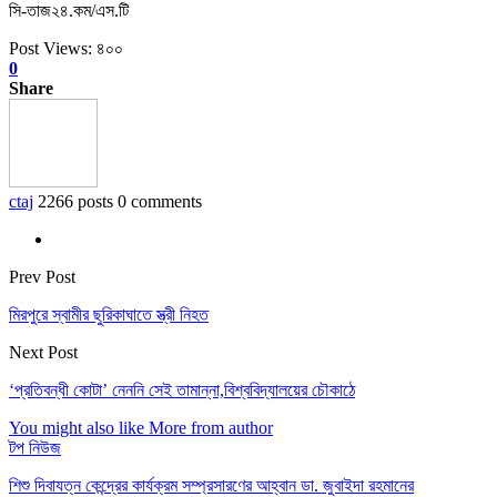
সি-তাজ২৪.কম/এস.টি
Post Views:
৪০০
0
Share
ctaj
2266 posts
0 comments
Prev Post
মিরপুরে স্বামীর ছুরিকাঘাতে স্ত্রী নিহত
Next Post
‘প্রতিবন্ধী কোটা’ নেননি সেই তামান্না,বিশ্ববিদ্যালয়ের চৌকাঠে
You might also like
More from author
টপ নিউজ
শিশু দিবাযত্ন কেন্দ্রের কার্যক্রম সম্প্রসারণের আহ্বান ডা. জুবাইদা রহমানের