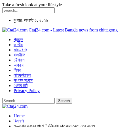
Take a fresh look at your lifestyle.
বুধবার, অগাস্ট ৫, ২০২৬
Ctaj24.com - Latest Bangla news from chittagong
প্রচ্ছদ
জাতীয়
সারা-বিশ্ব
রাজনীতি
চট্টগ্রাম
অপরাধ
শিক্ষা
লাইফস্টাইল
সংগঠন সংবাদ
খেলার মাঠ
Privacy Policy
Home
বিএনপি
মা–বাবার কবরের পাশে চিরনিদ্রায় ছাত্রদল নেতা নুরে আলম