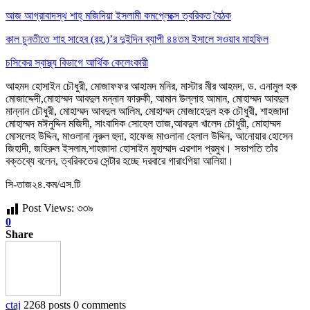
আজ আগ্রাবাদস্থ শাহ্ মজিদিয়া ইসলামী কমপ্লেক্সে ত্বরিকত বৈঠক
কাল চুনতীতে শাহ সাহেব (রহ.)’র দুইদিন ব্যাপী ৪৪তম ইসালে সওয়াব মাহফিল
চসিকের স্বাস্থ্য বিভাগে আর্থিক কেলেংকারী
আহমদ হোসাইন চৌধুরী, মোজাফফর আহামদ মনির, মাস্টার মীর আহমদ, ড. এনামুল হক
মোজাদ্দেদী,মোহাম্মদ আবদুল মন্নান ফারুকী, আমান উল্লাহ আমান, মোহাম্মদ আবদুল
মান্নান চৌধুরী, মোহাম্মদ আবদুল আলিম, মোহাম্মদ মোজাহেদুল হক চৌধুরী, শাহজাদা
মোহাম্মদ মঈনুদ্দিন মজিদী, সাংবাদিক সোহেল তাজ,আবদুল খালেদ চৌধুরী, মোহাম্মদ
মোসলেহ উদ্দিন, মাওলানা নুরুল হুদা, হাফেজ মাওলানা হেলাল উদ্দিন, আনোয়ার হোসেন
জিহাদী, জহিরুল ইসলাম,শাহজাদা হোসাইন মুহাম্মাদ এরশাদ প্রমুখ। সভাপতি তাঁর
বক্তব্যে বলেন, ত্বরিকতের সেন্টার হচ্ছে দরবারে গারাংগিয়া আলিয়া।
সি-তাজ২৪.কম/এস.টি
Post Views:
৩৩৯
0
Share
ctaj
2268 posts
0 comments