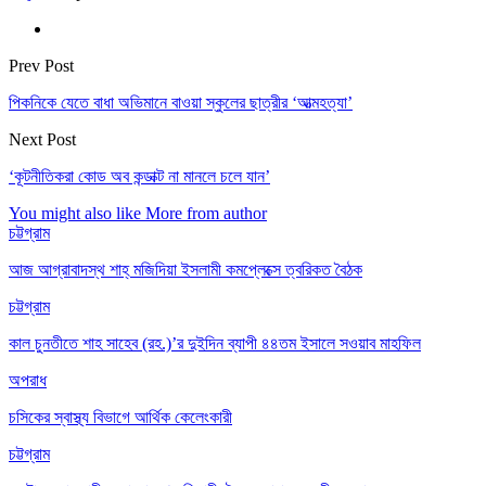
Prev Post
পিকনিকে যেতে বাধা অভিমানে বাওয়া স্কুলের ছাত্রীর ‘আত্মহত্যা’
Next Post
‘কূটনীতিকরা কোড অব কন্ডাক্ট না মানলে চলে যান’
You might also like
More from author
চট্টগ্রাম
আজ আগ্রাবাদস্থ শাহ্ মজিদিয়া ইসলামী কমপ্লেক্সে ত্বরিকত বৈঠক
চট্টগ্রাম
কাল চুনতীতে শাহ সাহেব (রহ.)’র দুইদিন ব্যাপী ৪৪তম ইসালে সওয়াব মাহফিল
অপরাধ
চসিকের স্বাস্থ্য বিভাগে আর্থিক কেলেংকারী
চট্টগ্রাম