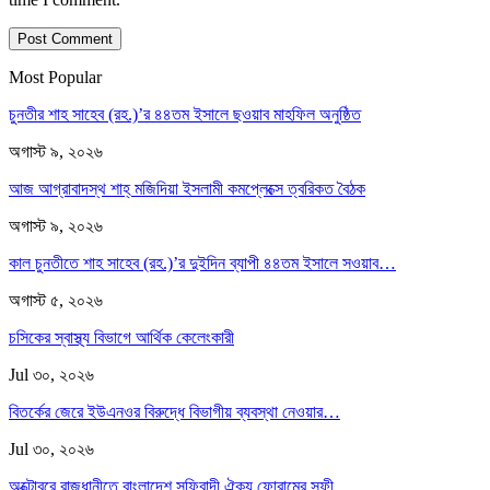
Most Popular
চুনতীর শাহ সাহেব (রহ.)’র ৪৪তম ইসালে ছওয়াব মাহফিল অনুষ্ঠিত
অগাস্ট ৯, ২০২৬
আজ আগ্রাবাদস্থ শাহ্ মজিদিয়া ইসলামী কমপ্লেক্সে ত্বরিকত বৈঠক
অগাস্ট ৯, ২০২৬
কাল চুনতীতে শাহ সাহেব (রহ.)’র দুইদিন ব্যাপী ৪৪তম ইসালে সওয়াব…
অগাস্ট ৫, ২০২৬
চসিকের স্বাস্থ্য বিভাগে আর্থিক কেলেংকারী
Jul ৩০, ২০২৬
বিতর্কের জেরে ইউএনওর বিরুদ্ধে বিভাগীয় ব্যবস্থা নেওয়ার…
Jul ৩০, ২০২৬
অক্টোবরে রাজধানীতে বাংলাদেশ সুফিবাদী ঐক্য ফোরামের সুফী…