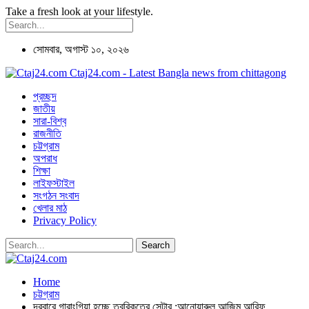
Take a fresh look at your lifestyle.
সোমবার, অগাস্ট ১০, ২০২৬
Ctaj24.com - Latest Bangla news from chittagong
প্রচ্ছদ
জাতীয়
সারা-বিশ্ব
রাজনীতি
চট্টগ্রাম
অপরাধ
শিক্ষা
লাইফস্টাইল
সংগঠন সংবাদ
খেলার মাঠ
Privacy Policy
Home
চট্টগ্রাম
দরবারে গারাংগিয়া হচ্ছে ত্বরিকতের সেন্টার :আনোয়ারুল আজিম আরিফ