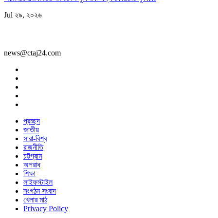
Jul ২৯, ২০২৬
news@ctaj24.com
প্রচ্ছদ
জাতীয়
সারা-বিশ্ব
রাজনীতি
চট্টগ্রাম
অপরাধ
শিক্ষা
লাইফস্টাইল
সংগঠন সংবাদ
খেলার মাঠ
Privacy Policy