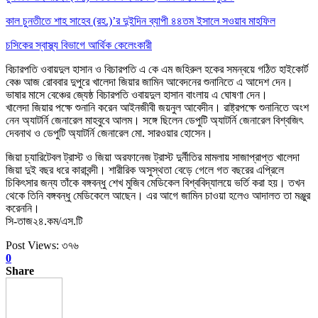
কাল চুনতীতে শাহ সাহেব (রহ.)’র দুইদিন ব্যাপী ৪৪তম ইসালে সওয়াব মাহফিল
চসিকের স্বাস্থ্য বিভাগে আর্থিক কেলেংকারী
বিচারপতি ওবায়দুল হাসান ও বিচারপতি এ কে এম জহিরুল হকের সমন্বয়ে গঠিত হাইকোর্ট
বেঞ্চ আজ রোববার দুপুরে খালেদা জিয়ার জামিন আবেদনের শুনানিতে এ আদেশ দেন।
ভাষার মাসে বেঞ্চের জ্যেষ্ঠ বিচারপতি ওবায়দুল হাসান বাংলায় এ ঘোষণা দেন।
খালেদা জিয়ার পক্ষে শুনানি করেন আইনজীবী জয়নুল আবেদীন। রাষ্ট্রপক্ষে শুনানিতে অংশ
নেন অ্যাটর্নি জেনারেল মাহবুবে আলম। সঙ্গে ছিলেন ডেপুটি অ্যাটর্নি জেনারেল বিশ্বজিৎ
দেবনাথ ও ডেপুটি অ্যাটর্নি জেনারেল মো. সারওয়ার হোসেন।
জিয়া চ্যারিটেবল ট্রাস্ট ও জিয়া অরফানেজ ট্রাস্ট দুর্নীতির মামলায় সাজাপ্রাপ্ত খালেদা
জিয়া দুই বছর ধরে কারাবন্দী। শারীরিক অসুস্থতা বেড়ে গেলে গত বছরের এপ্রিলে
চিকিৎসার জন্য তাঁকে বঙ্গবন্ধু শেখ মুজিব মেডিকেল বিশ্ববিদ্যালয়ে ভর্তি করা হয়। তখন
থেকে তিনি বঙ্গবন্ধু মেডিকেলে আছেন। এর আগে জামিন চাওয়া হলেও আদালত তা মঞ্জুর
করেননি।
সি-তাজ২৪.কম/এস.টি
Post Views:
৩৭৬
0
Share