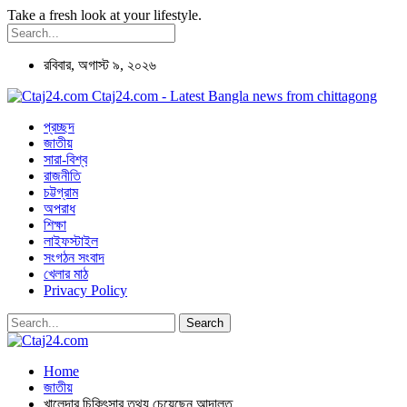
Take a fresh look at your lifestyle.
রবিবার, অগাস্ট ৯, ২০২৬
Ctaj24.com - Latest Bangla news from chittagong
প্রচ্ছদ
জাতীয়
সারা-বিশ্ব
রাজনীতি
চট্টগ্রাম
অপরাধ
শিক্ষা
লাইফস্টাইল
সংগঠন সংবাদ
খেলার মাঠ
Privacy Policy
Home
জাতীয়
খালেদার চিকিৎসার তথ্য চেয়েছেন আদালত