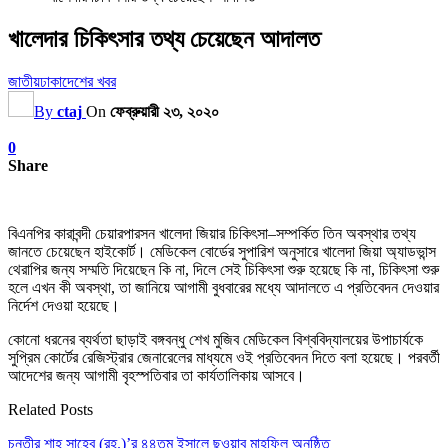
খালেদার চিকিৎসার তথ্য চেয়েছেন আদালত
জাতীয়
ঢাকা
দেশের খবর
By
ctaj
On
ফেব্রুয়ারী ২৩, ২০২০
0
Share
বিএনপির কারাবন্দী চেয়ারপারসন খালেদা জিয়ার চিকিৎসা–সম্পর্কিত তিন অবস্থার তথ্য
জানতে চেয়েছেন হাইকোর্ট। মেডিকেল বোর্ডের সুপারিশ অনুসারে খালেদা জিয়া অ্যাডভান্স
থেরাপির জন্য সম্মতি দিয়েছেন কি না, দিলে সেই চিকিৎসা শুরু হয়েছে কি না, চিকিৎসা শুরু
হলে এখন কী অবস্থা, তা জানিয়ে আগামী বুধবারের মধ্যে আদালতে এ প্রতিবেদন দেওয়ার
নির্দেশ দেওয়া হয়েছে।
কোনো ধরনের ব্যর্থতা ছাড়াই বঙ্গবন্ধু শেখ মুজিব মেডিকেল বিশ্ববিদ্যালয়ের উপাচার্যকে
সুপ্রিম কোর্টের রেজিস্ট্রার জেনারেলের মাধ্যমে ওই প্রতিবেদন দিতে বলা হয়েছে। পরবর্তী
আদেশের জন্য আগামী বৃহস্পতিবার তা কার্যতালিকায় আসবে।
Related Posts
চুনতীর শাহ সাহেব (রহ.)’র ৪৪তম ইসালে ছওয়াব মাহফিল অনুষ্ঠিত