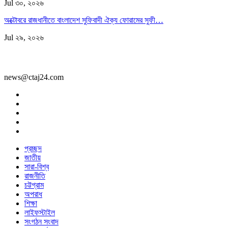
Jul ৩০, ২০২৬
অক্টোবরে রাজধানীতে বাংলাদেশ সুফিবাদী ঐক্য ফোরামের সুফী…
Jul ২৯, ২০২৬
news@ctaj24.com
প্রচ্ছদ
জাতীয়
সারা-বিশ্ব
রাজনীতি
চট্টগ্রাম
অপরাধ
শিক্ষা
লাইফস্টাইল
সংগঠন সংবাদ