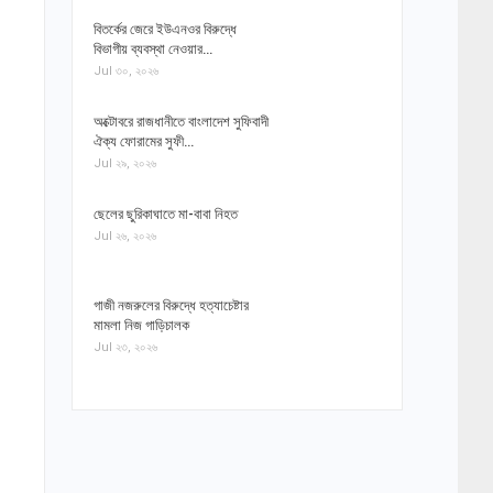
বিতর্কের জেরে ইউএনওর বিরুদ্ধে
বিভাগীয় ব্যবস্থা নেওয়ার…
Jul ৩০, ২০২৬
অক্টোবরে রাজধানীতে বাংলাদেশ সুফিবাদী
ঐক্য ফোরামের সুফী…
Jul ২৯, ২০২৬
ছেলের ছুরিকাঘাতে মা-বাবা নিহত
Jul ২৬, ২০২৬
গাজী নজরুলের বিরুদ্ধে হত্যাচেষ্টার
মামলা নিজ গাড়িচালক
Jul ২৩, ২০২৬