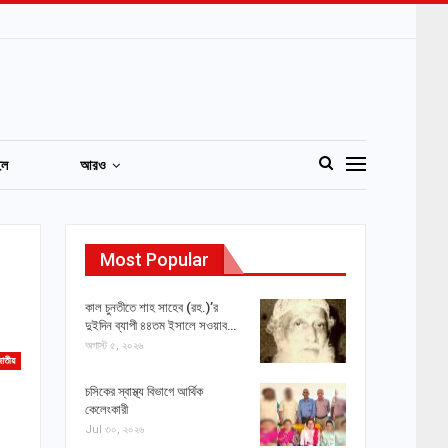
ইল
আরও
Most Popular
কাল চুনতীতে শাহ সাহেব (রহ.)’র
দুইদিন ব্যাপী ৪৪তম ইসালে সওয়াব…
অগাস্ট ৫, ২০২৬
াতীয়
চসিকের স্বাস্থ্য বিভাগে আর্থিক
কেলেংকারী
Jul ৩০, ২০২৬