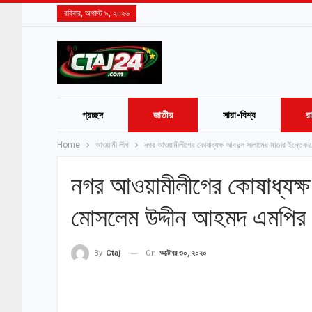
রবিবার, অগাস্ট ৯, ২০২৬
প্রচ্ছদ
জাতীয়
সারা-বিশ্ব
র
Home
আওয়ামী লীগ
নগর আওয়ামীলীগের কোষাধ্যক্ষ আবদুস সালামের মাতার ইন্তেক
নগর আওয়ামীলীগের কোষাধ্যক্ষ
মোসলেম উদ্দীন আহমদ এমপির
On
অক্টোবর ৩০, ২০২০
By
Ctaj