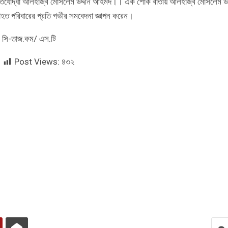
ক্তিযোদ্ধা আলহাজ্ব মোসলেম উদ্দীন আহমদ।। এক শোক বার্তায় আলহাজ্ব মোসলেম উদ
ত পরিবারের প্রতি গভীর সমবেদনা জ্ঞাপন করেন।
সি-তাজ.কম/ এস.টি
Post Views:
৪৩২