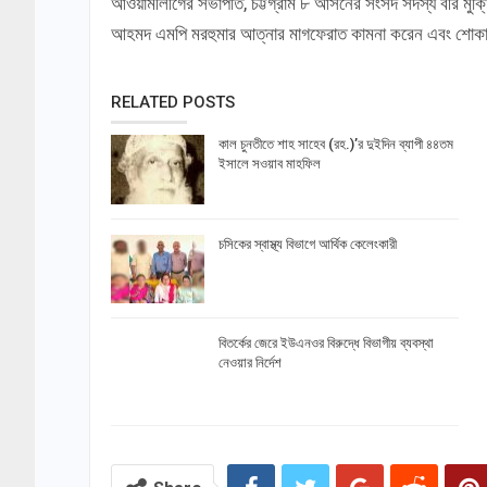
আওয়ামীলীগের সভাপতি, চট্টগ্রাম ৮ আসনের সংসদ সদস্য বীর মু
আহমদ এমপি মরহুমার আত্নার মাগফেরাত কামনা করেন এবং শোকাহ
RELATED POSTS
কাল চুনতীতে শাহ সাহেব (রহ.)’র দুইদিন ব্যাপী ৪৪তম
ইসালে সওয়াব মাহফিল
চসিকের স্বাস্থ্য বিভাগে আর্থিক কেলেংকারী
বিতর্কের জেরে ইউএনওর বিরুদ্ধে বিভাগীয় ব্যবস্থা
নেওয়ার নির্দেশ