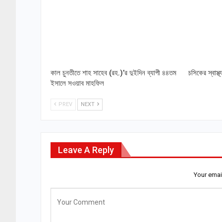
কাল চুনতীতে শাহ সাহেব (রহ.)’র দুইদিন ব্যাপী ৪৪তম
চসিকের স্বাস্থ
ইসালে সওয়াব মাহফিল
PREV
NEXT
Leave A Reply
Your emai