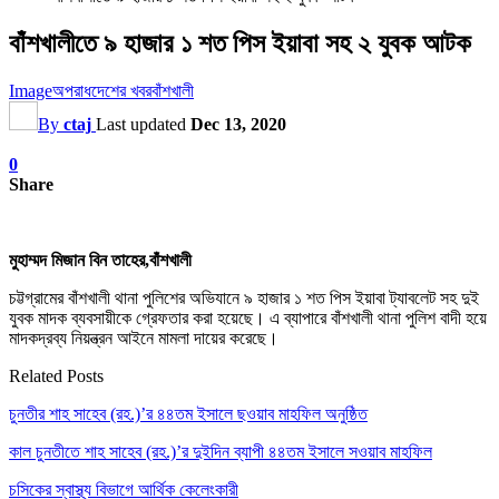
বাঁশখালীতে ৯ হাজার ১ শত পিস ইয়াবা সহ ২ যুবক আটক
Image
অপরাধ
দেশের খবর
বাঁশখালী
By
ctaj
Last updated
Dec 13, 2020
0
Share
মুহাম্মদ মিজান বিন তাহের,বাঁশখালী
চট্টগ্রামের বাঁশখালী থানা পুলিশের অভিযানে ৯ হাজার ১ শত পিস ইয়াবা ট্যাবলেট সহ দুই
যুবক মাদক ব্যবসায়ীকে গ্রেফতার করা হয়েছে। এ ব্যাপারে বাঁশখালী থানা পুলিশ বাদী হয়ে
মাদকদ্রব্য নিয়ন্ত্রন আইনে মামলা দায়ের করেছে।
Related Posts
চুনতীর শাহ সাহেব (রহ.)’র ৪৪তম ইসালে ছওয়াব মাহফিল অনুষ্ঠিত
কাল চুনতীতে শাহ সাহেব (রহ.)’র দুইদিন ব্যাপী ৪৪তম ইসালে সওয়াব মাহফিল
চসিকের স্বাস্থ্য বিভাগে আর্থিক কেলেংকারী