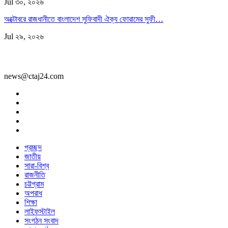
Jul ৩০, ২০২৬
অক্টোবরে রাজধানীতে বাংলাদেশ সুফিবাদী ঐক্য ফোরামের সুফী…
Jul ২৯, ২০২৬
news@ctaj24.com
প্রচ্ছদ
জাতীয়
সারা-বিশ্ব
রাজনীতি
চট্টগ্রাম
অপরাধ
শিক্ষা
লাইফস্টাইল
সংগঠন সংবাদ