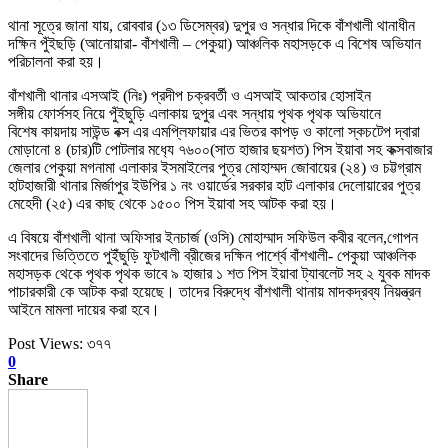
থানা সূত্রে জানা যায়, রোববার (১৩ ডিসেম্বর) দুপুর ও সন্ধার দিকে বাঁশখালী থানাধীন
দক্ষিন পুঁইছড়ি (আনোয়ারা- বাঁশখালী – পেকুয়া) আঞ্চলিক মহাসড়কে এ বিশেষ অভিযান
পরিচালনা করা হয়।
বাঁশখালী থানার এসআই (নিঃ) প্রদীপ চক্রবর্তী ও এসআই আকতার হোসাইন
সঙ্গীয় ফোর্সসহ নিয়ে পুঁইছুড়ি এলাকায় দুপুর এবং সন্ধায় পৃথক পৃথক অভিযানে
বিশেষ কায়দায় সাউন্ড বক্স এর এমপ্লিফায়ার এর ভিতর কাপড় ও কালো স্কচটেপ দ্বারা
মোড়ানো ৪ (চার)টি পোটলার মধ‍্যে ৭৬০০(সাত হাজার ছয়শত) পিস ইয়াবা সহ কক্সবাজার
জেলার পেকুয়া মগনামা এলাকার ইসমাইলের পুত্র মোহাম্মদ জোবায়ের (২৪) ও চট্টগ্রাম
হাটহাজারী থানার মির্জাপুর ইউপির ১ নং ওয়ার্ডের সরকার হাট এলাকার দেলোয়ারের পুত্র
মেহেদী (২৫) এর কাছ থেকে ১৫০০ পিস ইয়াবা সহ আটক করা হয়।
এ বিষয়ে বাঁশখালী থানা অফিসার ইনচার্জ (ওসি) মোহাম্মাদ সফিউল কবীর বলেন,গোপন
সংবাদের ভিত্তিতে পুইঁছুড়ি ফুটখালী ব্রীজের দক্ষিন পার্শ্বে বাঁশখালী- পেকুয়া আঞ্চলিক
মহাসড়ক থেকে পৃথক পৃথক ভাবে ৯ হাজার ১ শত পিস ইয়াবা ট্যাবলেট সহ ২ যুবক মাদক
পাচারকারী কে আটক করা হয়েছে। তাদের বিরুদ্ধে বাঁশখালী থানায় মাদকদ্রব্য নিয়ন্ত্রন
আইনে মামলা দায়ের করা হবে।
Post Views:
৩৭৭
0
Share