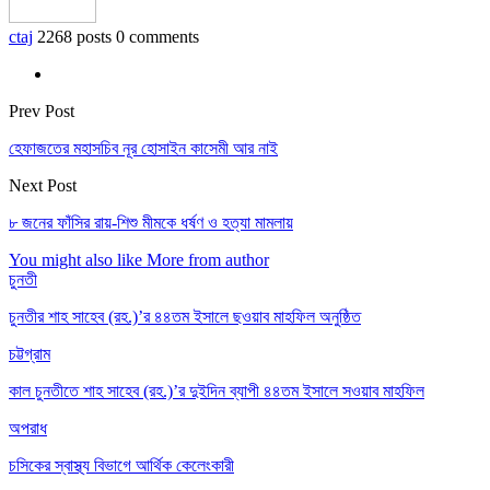
ctaj
2268 posts
0 comments
Prev Post
হেফাজতের মহাসচিব নূর হোসাইন কাসেমী আর নাই
Next Post
৮ জনের ফাঁসির রায়-শিশু মীমকে ধর্ষণ ও হত্যা মামলায়
You might also like
More from author
চুনতী
চুনতীর শাহ সাহেব (রহ.)’র ৪৪তম ইসালে ছওয়াব মাহফিল অনুষ্ঠিত
চট্টগ্রাম
কাল চুনতীতে শাহ সাহেব (রহ.)’র দুইদিন ব্যাপী ৪৪তম ইসালে সওয়াব মাহফিল
অপরাধ
চসিকের স্বাস্থ্য বিভাগে আর্থিক কেলেংকারী