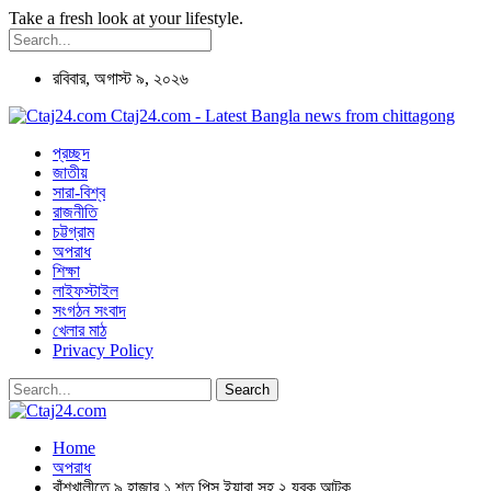
Take a fresh look at your lifestyle.
রবিবার, অগাস্ট ৯, ২০২৬
Ctaj24.com - Latest Bangla news from chittagong
প্রচ্ছদ
জাতীয়
সারা-বিশ্ব
রাজনীতি
চট্টগ্রাম
অপরাধ
শিক্ষা
লাইফস্টাইল
সংগঠন সংবাদ
খেলার মাঠ
Privacy Policy
Home
অপরাধ
বাঁশখালীতে ৯ হাজার ১ শত পিস ইয়াবা সহ ২ যুবক আটক