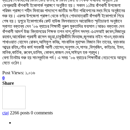
ব্যাচের শিক্ষার্থীদের মিলন মেলা উপলক্ষে মিলন মেলা ও শিক্ষক সম্মাননা অনুষ্ঠান ১৯
ফেব্রুয়ারী বাঁশখালী ইকোপার্ক প্রাঙ্গণে অনুষ্ঠিত হয়। সকাল ১১টায় বাঁশখালী উপজেলা
পরিষদ প্রাঙ্গণে শহীদ মিনারের পাদদেশে জাতীয় সংগীত পরিবেশনের মধ্য দিয়ে অনুষ্ঠানের
শুরু হয়। এরপর উপজেলা প্রাঙ্গণ থেকে বর্ণাঢ্য শোভাযাত্রাটি বাঁশখালী ইকোপার্কে গিয়ে
শেষ হয়। দুপুরে ইকোপার্কের রেস্ট হাউজ মিলনায়তনে আয়োজিত স্মৃতিচারণা অনুষ্ঠানে
স্বাগত বক্তব্য দেন ’০৬ ব্যাচের শিক্ষার্থী নুরুল মুকতাদির ফয়সাল।
আরও বক্তব্য দেন
বাঁশখালী আদর্শ উচ্চ বিদ্যালয়ের শিক্ষক তপন দাশ,পুলিশ সদস্য এএসআই রুবেল,মিজানুর
রহমান,আমেরিকা প্রবাসী রাসেল বড়ুয়া,চাকুরীজীবি মিনহাজ,জুলকার নাইন শাওন,ব্যাংকার
শাখাওয়াত হোসেন রোকন,আসিফুল কবির, সাংবাদিক মুহাম্মদ মিজান বিন তাহের, ব্যাংকার
আব্দুর রহিম,পৌর কার্য সহকারী আলী হোসেন,অনুপম দে,সাগর ,বিশ্বজিৎ, কাইচার, ইমন,
মানিক,কার্তিক, রুবেল,ডালিম, কোকন,কাজল দেব,সাঈদুল হক প্রমুখ।
বেলা তিনটায় শুরু হয় সাংস্কৃতিক পর্ব। এ সময় ’০৬ ব্যাচের শিক্ষার্থীরা নেচেগেয়ে আনন্দে
মেতে ওঠেন।
Post Views:
১,০১৬
0
Share
ctaj
2266 posts
0 comments