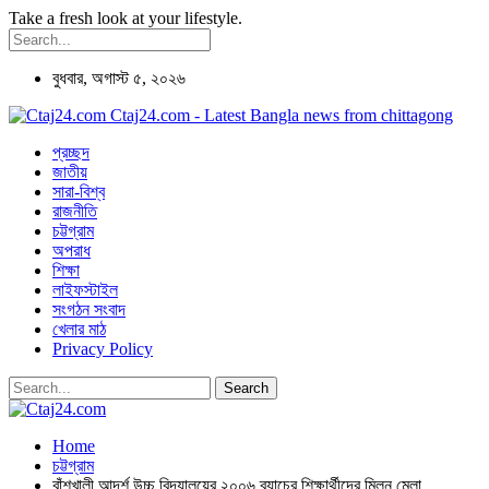
Take a fresh look at your lifestyle.
বুধবার, অগাস্ট ৫, ২০২৬
Ctaj24.com - Latest Bangla news from chittagong
প্রচ্ছদ
জাতীয়
সারা-বিশ্ব
রাজনীতি
চট্টগ্রাম
অপরাধ
শিক্ষা
লাইফস্টাইল
সংগঠন সংবাদ
খেলার মাঠ
Privacy Policy
Home
চট্টগ্রাম
বাঁশখালী আদর্শ উচ্চ বিদ্যালয়ের ২০০৬ ব্যাচের শিক্ষার্থীদের মিলন মেলা