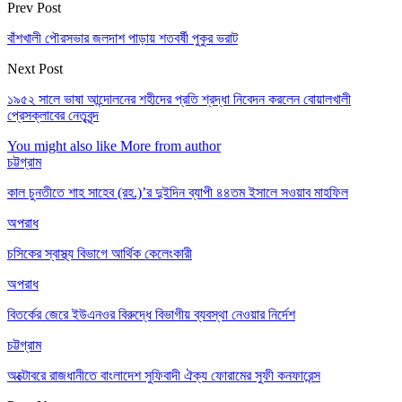
Prev Post
বাঁশখালী পৌরসভার জলদাশ পাড়ায় শতবর্ষী পুকুর ভরাট
Next Post
১৯৫২ সালে ভাষা আন্দোলনের শহীদের প্রতি শ্রদ্ধা নিবেদন করলেন বোয়ালখালী
প্রেসক্লাবের নেতৃবৃন্দ
You might also like
More from author
চট্টগ্রাম
কাল চুনতীতে শাহ সাহেব (রহ.)’র দুইদিন ব্যাপী ৪৪তম ইসালে সওয়াব মাহফিল
অপরাধ
চসিকের স্বাস্থ্য বিভাগে আর্থিক কেলেংকারী
অপরাধ
বিতর্কের জেরে ইউএনওর বিরুদ্ধে বিভাগীয় ব্যবস্থা নেওয়ার নির্দেশ
চট্টগ্রাম
অক্টোবরে রাজধানীতে বাংলাদেশ সুফিবাদী ঐক্য ফোরামের সুফী কনফারেন্স