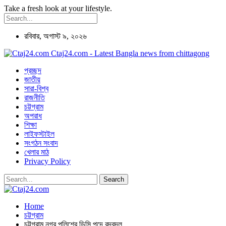
Take a fresh look at your lifestyle.
রবিবার, অগাস্ট ৯, ২০২৬
Ctaj24.com - Latest Bangla news from chittagong
প্রচ্ছদ
জাতীয়
সারা-বিশ্ব
রাজনীতি
চট্টগ্রাম
অপরাধ
শিক্ষা
লাইফস্টাইল
সংগঠন সংবাদ
খেলার মাঠ
Privacy Policy
Home
চট্টগ্রাম
চট্টগ্রাম নগর পুলিশের ডিসি পদে রদবদল