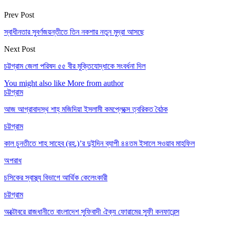
Prev Post
স্বাধীনতার সুবর্ণজয়ন্তীতে তিন নকশার নতুন মুদ্রা আসছে
Next Post
চট্টগ্রাম জেলা পরিষদ ৫৫ বীর মুক্তিযোদ্ধাকে সংবর্ধনা দিল
You might also like
More from author
চট্টগ্রাম
আজ আগ্রাবাদস্থ শাহ্ মজিদিয়া ইসলামী কমপ্লেক্সে ত্বরিকত বৈঠক
চট্টগ্রাম
কাল চুনতীতে শাহ সাহেব (রহ.)’র দুইদিন ব্যাপী ৪৪তম ইসালে সওয়াব মাহফিল
অপরাধ
চসিকের স্বাস্থ্য বিভাগে আর্থিক কেলেংকারী
চট্টগ্রাম
অক্টোবরে রাজধানীতে বাংলাদেশ সুফিবাদী ঐক্য ফোরামের সুফী কনফারেন্স