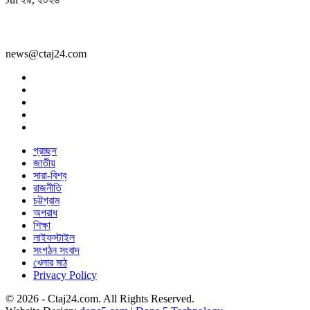
news@ctaj24.com
প্রচ্ছদ
জাতীয়
সারা-বিশ্ব
রাজনীতি
চট্টগ্রাম
অপরাধ
শিক্ষা
লাইফস্টাইল
সংগঠন সংবাদ
খেলার মাঠ
Privacy Policy
© 2026 - Ctaj24.com. All Rights Reserved.