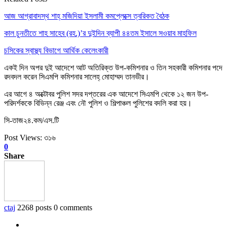
আজ আগ্রাবাদস্থ শাহ্ মজিদিয়া ইসলামী কমপ্লেক্সে ত্বরিকত বৈঠক
কাল চুনতীতে শাহ সাহেব (রহ.)’র দুইদিন ব্যাপী ৪৪তম ইসালে সওয়াব মাহফিল
চসিকের স্বাস্থ্য বিভাগে আর্থিক কেলেংকারী
একই দিন অপর দুই আদেশে আট অতিরিক্ত উপ-কমিশনার ও তিন সহকারী কমিশনার পদে
রদবদল করেন সিএমপি কমিশনার সালেহ্ মোহাম্মদ তানভীর।
এর আগে ৪ অক্টোবর পুলিশ সদর দপ্তরের এক আদেশে সিএমপি থেকে ১২ জন উপ-
পরিদর্শককে বিভিন্ন রেঞ্জ এবং নৌ পুলিশ ও শিল্পাঞ্চল পুলিশের বদলি করা হয়।
সি-তাজ২৪.কম/এস.টি
Post Views:
৩১৬
0
Share
ctaj
2268 posts
0 comments