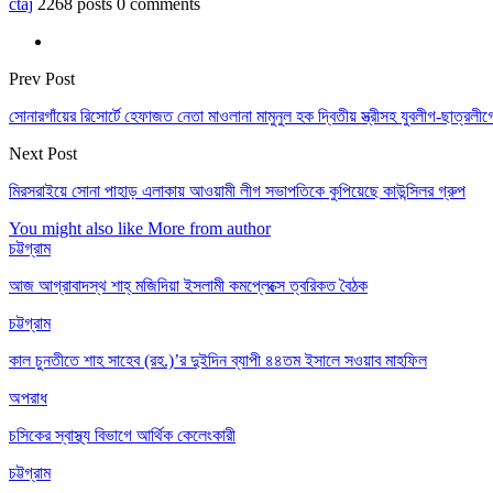
ctaj
2268 posts
0 comments
Prev Post
সোনারগাঁয়ের রিসোর্টে হেফাজত নেতা মাওলানা মামুনুল হক দ্বিতীয় স্ত্রীসহ যুবলীগ-ছাত্রলীগ
Next Post
মিরসরাইয়ে সোনা পাহাড় এলাকায় আওয়ামী লীগ সভাপতিকে কুপিয়েছে কাউন্সিলর গ্রুপ
You might also like
More from author
চট্টগ্রাম
আজ আগ্রাবাদস্থ শাহ্ মজিদিয়া ইসলামী কমপ্লেক্সে ত্বরিকত বৈঠক
চট্টগ্রাম
কাল চুনতীতে শাহ সাহেব (রহ.)’র দুইদিন ব্যাপী ৪৪তম ইসালে সওয়াব মাহফিল
অপরাধ
চসিকের স্বাস্থ্য বিভাগে আর্থিক কেলেংকারী
চট্টগ্রাম