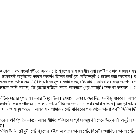
লি আর্কেড। স্থাপত্যশৈলীতে অনন্য শেঠ গ্রুপের মালিকানাধীন সুপারমলটি গতকাল শুক্রবার সন্ধ
দ্বোধনী অনুষ্ঠানের প্রধান আকর্ষণ ছিলেন জনপ্রিয় অভিনেত্রী ও মডেল জয়া আহসান। তবে
যামিলির পক্ষ থেকে এই এই বিশ্বমানের সুপার মলটি উপহার দিয়েছি। আমরা সব সময় জনগণের প
নাকে আমি বললাম, চট্টগ্রামের দায়িত্ব নেয়ায় আপনাকে (প্রধানমন্ত্রী) অসংখ্য ধন্যবাদ। এ
জাতিক মানের সুপার মল করার চিন্তা ছিল। যেখানে একটা ছাদের নিচে সবকিছু থাকবে। আমাদে
বিঘ্নে কেনাকাটা করতে পারবেন। কারণ সেখানে শিশুদের দেখাশোনা করার আয়া থাকবে। এছাড়া 
মে ৭০ লাখ মানুষ আছে। আমরা যদি আমাদের শেঠ পরিবারের পক্ষ থেকে ভালো একটা জিনিস দিই, মা
করোনা পরিস্থিতির কারণে আমরা সীমিত পরিসরে সম্পূর্ণ স্বাস্থ্যবিধি মেনে উদ্বোধনী অন
ছে।
সিম উদ্দিন চৌধুরী, শেঠ গ্রুপের সিইও আফতাব আলম শেঠ, ডিরেক্টর ওয়াহিদুল আলম শেঠ, ডিরেক