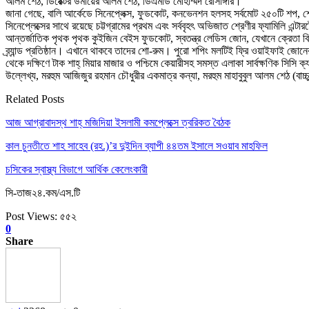
আলম শেঠ, ডিরেক্টর উমায়ের আলম শেঠ, ডিএমডি মোহাম্মদ রোসাঙ্গীর।
জানা গেছে, বালি আর্কেডে সিনেপ্লেক্স, ফুডকোট, কনভেনশন হলসহ সর্বমোট ২৫০টি শপ, শো-রু
সিনেপ্লেক্সের সাথে রয়েছে চট্টগ্রামের প্রথম এবং সর্ববৃহৎ অভিজাত শ্রেণীর ফ্যামিলি এন্ট
আন্তর্জাতিক পৃথক পৃথক কুইজিন বেইস ফুডকোট, স্বতন্ত্র লেডিস জোন, যেখানে ক্রেতা বিক্
ব্র্যান্ড প্রতিষ্ঠান। এখানে থাকবে তাদের শো-রুম। পুরো শপিং মলটিই ফ্রি ওয়াইফাই জোনের 
থেকে দক্ষিণে টাক শাহ্‌ মিয়ার মাজার ও পশ্চিমে কেয়ারীসহ সমস্ত এলাকা সার্বক্ষণিক সিসি ক্য
উল্লেখ্য, মরহুম আজিজুর রহমান চৌধুরীর একমাত্র কন্যা, মরহুম মাহাবুবুল আলম শেঠ (বাচ্চু
Related Posts
আজ আগ্রাবাদস্থ শাহ্ মজিদিয়া ইসলামী কমপ্লেক্সে ত্বরিকত বৈঠক
কাল চুনতীতে শাহ সাহেব (রহ.)’র দুইদিন ব্যাপী ৪৪তম ইসালে সওয়াব মাহফিল
চসিকের স্বাস্থ্য বিভাগে আর্থিক কেলেংকারী
সি-তাজ২৪.কম/এস.টি
Post Views:
৫৫২
0
Share