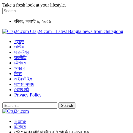
Take a fresh look at your lifestyle.
রবিবার, অগাস্ট ৯, ২০২৬
Ctaj24.com - Latest Bangla news from chittagong
প্রচ্ছদ
জাতীয়
সারা-বিশ্ব
রাজনীতি
চট্টগ্রাম
অপরাধ
শিক্ষা
লাইফস্টাইল
সংগঠন সংবাদ
খেলার মাঠ
Privacy Policy
Home
চট্টগ্রাম
শেঠ গ্রুপের মালিকানাধীন বালি আর্কেডের যাত্রা শুরু