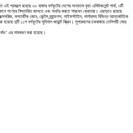
 এই প্রকল্পে রয়েছে ৩০ হাজার বর্গফুটের দেশের অন্যতম বৃহৎ এমিউজমেন্ট পার্ক, ৩টি
রণ, দোকানে পণ্যের বিস্তারিত জানতে এবং অর্ডার করতে পারবেন ক্রেতারা। এছাড়াও রয়েছে
সরিজ, কসমেটিক জোন, জেন্টস ব্র্যান্ডশপ, লাইফস্টাইল, পার্লারসহ বিভিন্ন আন্তর্জাতিক
হয়েছে দুটি ১১শ বর্গফুটের সুবিশাল জায়ান্ট স্ক্রিন। সুপারমলের চকবাজার তেলিপট্টি মোড়
ি আর্কেড’ এর নামকরণ করা হয়েছে।