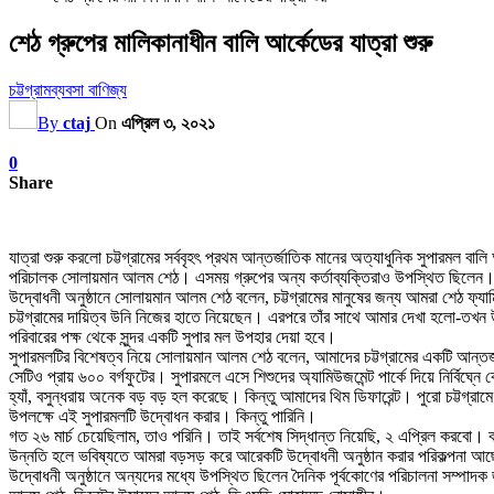
শেঠ গ্রুপের মালিকানাধীন বালি আর্কেডের যাত্রা শুরু
চট্টগ্রাম
ব্যবসা বাণিজ্য
By
ctaj
On
এপ্রিল ৩, ২০২১
0
Share
যাত্রা শুরু করলো চট্টগ্রামের সর্ববৃহৎ প্রথম আন্তর্জাতিক মানের অত্যাধুনিক সুপারমল বা
পরিচালক সোলায়মান আলম শেঠ। এসময় গ্রুপের অন্য কর্তাব্যক্তিরাও উপস্থিত ছিলেন। উ
উদ্বোধনী অনুষ্ঠানে সোলায়মান আলম শেঠ বলেন, চট্টগ্রামের মানুষের জন্য আমরা শেঠ ফ্
চট্টগ্রামের দায়িত্ব উনি নিজের হাতে নিয়েছেন। এরপরে তাঁর সাথে আমার দেখা হলো-তখন উ
পরিবারের পক্ষ থেকে সুন্দর একটি সুপার মল উপহার দেয়া হবে।
সুপারমলটির বিশেষত্ব নিয়ে সোলায়মান আলম শেঠ বলেন, আমাদের চট্টগ্রামের একটি আন্তর্
সেটিও প্রায় ৬০০ বর্গফুটের। সুপারমলে এসে শিশুদের অ্যামিউজমেন্ট পার্কে দিয়ে নির্
হ্যাঁ, বসুন্ধরায় অনেক বড় বড় হল করেছে। কিন্তু আমাদের থিম ডিফারেন্ট। পুরো চট্টগ্রা
উপলক্ষে এই সুপারমলটি উদ্বোধন করার। কিন্তু পারিনি।
গত ২৬ মার্চ চেয়েছিলাম, তাও পরিনি। তাই সর্বশেষ সিদ্ধান্ত নিয়েছি, ২ এপ্রিল করবো। 
উন্নতি হলে ভবিষ্যতে আমরা বড়সড় করে আরেকটি উদ্বোধনী অনুষ্ঠান করার পরিকল্পনা আ
উদ্বোধনী অনুষ্ঠানে অন্যদের মধ্যে উপস্থিত ছিলেন দৈনিক পূর্বকোণের পরিচালনা সম্পাদক জ