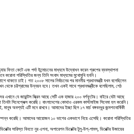
্যায় ফিতা কেটে এবং পর্দা উন্মোচনের মাধ্যমে উদ্বোধন করেন গ্রুপের ব্যবস্থাপনা
 করোনা পরিস্থিতির জন্য তিনি সংবাদ মাধ্যমের মুখোমুখি হননি।
াশে থাকতে চাই। গত ২০০৮ সালের নির্বাচনের পর মাননীয় প্রধানমন্ত্রী যখন বলেছিলেন
খন থেকে চট্টগ্রামের উন্নয়ন হবে। তখন একই সাথে প্রধানমন্ত্রীকে বলেছিলাম, শেঠ
র এখানে যে জায়ান্টস স্ক্রিন আছে সেটি এক হাজার ২০০ বর্গফুটের। বাইরে যেটা আছে
আমরা তিনটা সিনেপ্লেক্স করেছি। বাংলাদেশের কোথাও এরকম কাস্টমাইজ সিনেমা হল করেনি।
নুষ অবশ্যই এটি মনে রাখবে। আমাদের ইচ্ছা ছিল ১৭ মার্চ বঙ্গবন্ধুর জন্মশতবার্ষিকী
ুষ্ঠান সম্পন্ন করেছি। আমাদের আয়োজন ১০ ভাগের একভাগে নিয়ে এসেছি। করোনা পরিস্থিতির
্টর সারিস্ত বিনতে নুর এশনা, অপারেশন ডিরেক্টর টুলু-উশ্‌-শামস্‌, ডিরেক্টর উজায়ের