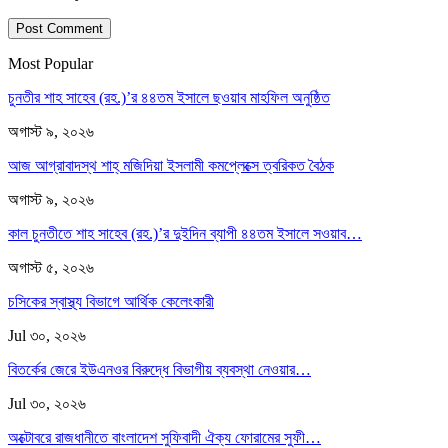
Most Popular
চুনতীর শাহ সাহেব (রহ.)’র ৪৪তম ইসালে ছওয়াব মাহফিল অনুষ্ঠিত
অগাস্ট ৯, ২০২৬
আজ আগ্রাবাদস্থ শাহ্ মজিদিয়া ইসলামী কমপ্লেক্সে ত্বরিকত বৈঠক
অগাস্ট ৯, ২০২৬
কাল চুনতীতে শাহ সাহেব (রহ.)’র দুইদিন ব্যাপী ৪৪তম ইসালে সওয়াব…
অগাস্ট ৫, ২০২৬
চসিকের স্বাস্থ্য বিভাগে আর্থিক কেলেংকারী
Jul ৩০, ২০২৬
বিতর্কের জেরে ইউএনওর বিরুদ্ধে বিভাগীয় ব্যবস্থা নেওয়ার…
Jul ৩০, ২০২৬
অক্টোবরে রাজধানীতে বাংলাদেশ সুফিবাদী ঐক্য ফোরামের সুফী…