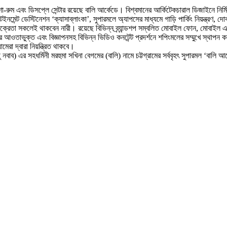
ম এবং ডিসপ্লে সেন্টার রয়েছে বালি আর্কেডে। বিশ্বমানের আর্কিটেকচারাল ডিজাইনে নির্মিত
ারটেইনমেন্ট ডেস্টিনেশন ‘ক্যাসাব্লাংকা’, সুপারমলে অ্যাপসের মাধ্যমে গাড়ি পার্কিং নিয়ন্ত্
রেতা সকলেই থাকবেন নারী। রয়েছে বিভিন্ন ব্র্যান্ডশপ সম্বলিত মোবাইল ফোন, মোবাইল এক্সে
আওতাভুক্ত এবং বিজ্ঞাপনসহ বিভিন্ন ভিডিও কনটেন্ট প্রদর্শনে শপিংমলের সম্মুখে স্থাপন করা 
ামেরা দ্বারা নিয়ন্ত্রিত থাকবে।
 নবাব) এর সহধর্মিনী মরহুমা সখিনা বেগমের (বালি) নামে চট্টগ্রামের সর্ববৃহৎ সুপারমল ‘বাল