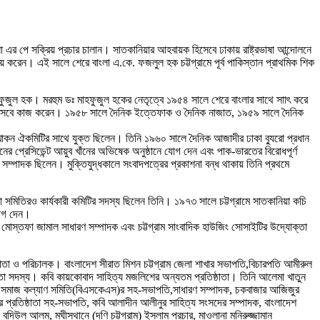
লা এর পে সক্রিয় প্রচার চালান। সাতকানিয়ার আহবায়ক হিসেবে ঢাকায় রাষ্ট্রভাষা আন্দোলনে
য় করেন। এই সালে শেরে বাংলা এ.কে. ফজলুল হক চট্টগ্রামে পূর্ব পাকিস্তান প্রাথমিক শিক
 মাহফুজুল হক। মরহুম ডঃ মাহফুজুল হকের নেতৃত্বে ১৯৫৪ সালে শেরে বাংলার সাথে সাাৎ করে
 হিসেবে কাজ করেন। ১৯৫৮ সালে দৈনিক ইত্তেফাক ও দৈনিক নাজাত, ১৯৫৯ সালে দৈনিক
খোকন ঐকমিটির সাথে যুক্ত ছিলেন। তিনি ১৯৬০ সালে দৈনিক আজাদীর ঢাকা ব্যুরো প্রধান
 প্রেসিডেন্ট আয়ুব খাঁনের অভিষেক অনুষ্ঠানে যোগ দেন এবং পাক-ভারতের বিরোধপূর্ণ
ম্পাদক ছিলেন। মুক্তিযুদ্ধকালে সংবাদপত্রের প্রকাশনা বন্ধ থাকায় তিনি প্রথমে
 সমিতিরও কার্যকারী কমিটির সদস্য ছিলেন তিনি। ১৯৭৩ সালে চট্টগ্রামে সাতকানিয়া কচি
যোগ দেন।
মোস্তফা জামাল সাধারণ সম্পাদক এবং চট্টগ্রাম সাংবাদিক হাউজিং সোসাইটির উদ্যোক্তা
তিষ্ঠাতা ও পরিচালক। বাংলাদেশ সীরাত মিশন চট্টগ্রাম জেলা শাখার সভাপতি,বিচারপতি আমীরুল
ঠাতা সদস্য। কবি কায়কোবাদ সাহিত্য মজলিশের অন্যতম প্রতিষ্ঠাতা। তিনি আলেমা খাতুন
ংলাদেশ সমাজ কল্যাণ সমিতি(বিএসকেএস)র সহ-সভাপতি,সাধারণ সম্পাদক, চকবাজার আজিজুর
র প্রতিষ্ঠাতা সহ-সভাপতি, কবি আলাদীন আলীনুর সাহিত্য সংসদের সম্পাদক, বাংলাদেশ
বদিউল আলম, মঘীস্থানে (দণি চট্টগ্রাম) ইসলাম প্রচার, মাওলানা মনিরুজ্জামান