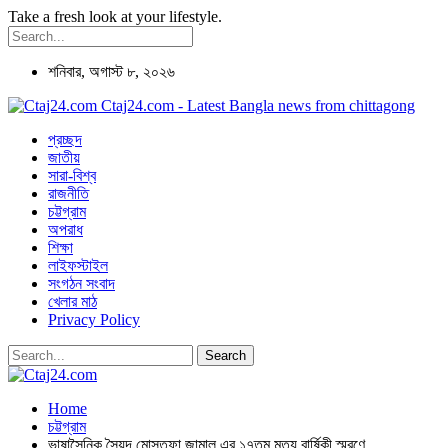
Take a fresh look at your lifestyle.
শনিবার, অগাস্ট ৮, ২০২৬
Ctaj24.com - Latest Bangla news from chittagong
প্রচ্ছদ
জাতীয়
সারা-বিশ্ব
রাজনীতি
চট্টগ্রাম
অপরাধ
শিক্ষা
লাইফস্টাইল
সংগঠন সংবাদ
খেলার মাঠ
Privacy Policy
Home
চট্টগ্রাম
ভাষাসৈনিক সৈয়দ মোস্তফা জামাল এর ১৭তম মৃত্যু বার্ষিকী স্মরণে