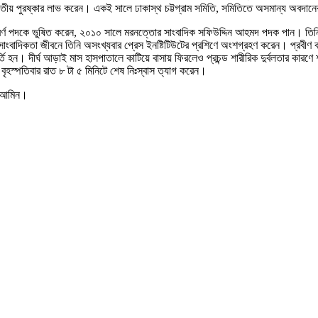
ীয় পুরষ্কার লাভ করেন। একই সালে ঢাকাস্থ চট্টগ্রাম সমিতি, সমিতিতে অসমান্য অবদানের
স্বর্ণ পদকে ভুষিত করেন, ২০১০ সালে মরনত্তোর সাংবাদিক সফিউদ্দিন আহমদ পদক পান। তিনি ১
 সাংবাদিকতা জীবনে তিনি অসংখ্যবার প্রেস ইনষ্টিটিউটের প্রশিণে অংশগ্রহণ করেন। প্রবী
 ভর্তি হন। দীর্ঘ আড়াই মাস হাসপাতালে কাটিয়ে বাসায় ফিরলেও প্রচন্ড শারীরিক দুর্বলতার ক
বৃহস্পতিবার রাত ৮ টা ৫ মিনিটে শেষ নিঃস্বাস ত্যাগ করেন।
ন।আমিন।