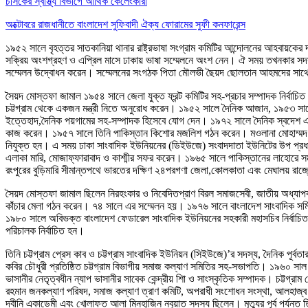
চসিকের স্বাস্থ্য বিভাগে আর্থিক কেলেংকারী
অক্টোবরে রাজধানীতে বাংলাদেশ সুফিবাদী ঐক্য ফোরামের সুফী কনফারেন্স
১৯৫২ সালে বৃহত্তর সাতকানিয়া থানার রাষ্ট্রভাষা সংগ্রাম কমিটির আন্দোলনের আহবায়কের 
সক্রিয় অংশগ্রহণ ও এপ্রিল মাসে ঢাকায় ভাষা সম্মেলনে অংশ নেন। ঐ সময় তখনকার সদস্য কা
সম্মেলন উদ্বোধন করেন। সম্মেলনের সংগঠক পিতা মৌলভী ছৈয়দ ছোলতান আহমদের সাথে
সৈয়দ মোস্তফা জামাল ১৯৫৪ সালে জেলা যুক্ত ফ্রন্ট কমিটির সহ-প্রচার সম্পাদক নির্বাচিত
চট্টগ্রাম থেকে একজন মন্ত্রী নিতে অনুরোধ করেন। ১৯৫২ সালে দৈনিক আজান, ১৯৫৩ স
ইত্তেহাদ,দৈনিক পয়গামের সহ-সম্পাদক হিসেবে যোগ দেন। ১৯৭২ সালে দৈনিক স্বদেশ এর ব
কাজ করেন। ১৯৫৭ সালে তিনি পাকিস্তান কিশোর মজলিশ গঠন করেন। মওলানা মোহাম্মদ বজলু
নিযুক্ত হন। এ সময় ঢাকা সাংবাদিক ইউনিয়নের (ডিইউজে) সংবাদদাতা ইউনিটের উপ প্রধান 
এলাকা মারি, মোজাফ্ফারাবাদ ও কাশ্মীর সফর করেন। ১৯৬৫ সালে পাকিস্তানের লাহোরে সমা
রংপুরের বুড়িমারি সীমান্তপথে ভারতের দক্ষিণ ২৪পরগণা জেলা,কোলকাতা এবং মেঘালয় র
সৈয়দ মোস্তফা জামাল ছিলেন নিরহংকার ও নিবেদিতপ্রাণ বিরল সমাজসেবী, জাতীয় অধ্যাপক ড
কাঁচার মেলা গঠন করেন। ৭৪ সালে এর সম্মেলন হয়। ১৯৭৬ সালে বাংলাদেশ সাংবাদিক সমিতির
১৯৮০ সালে অবিভক্ত বাংলাদেশ ফেডারেল সাংবাদিক ইউনিয়নের সহকারী মহাসচিব নির্বাচিত 
পরিচালক নির্বাচিত হন।
তিনি চট্টগ্রাম প্রেস কাব ও চট্টগ্রাম সাংবাদিক ইউনিয়ন (সিইউজে)’র সদস্য, দৈনিক পূর্ব
কবির চৌধুরী প্রতিষ্ঠিত চট্টগ্রাম বিভাগীয় সমাজ কল্যাণ সমিতির সহ-সভাপতি। ১৯৬০ সা
ভাসানীর নেতৃত্বধীন ন্যাপ ভাসানীর সাবেক কেন্দ্রীয় শিা ও সাংস্কৃতিক সম্পাদক। চট্ট
রহমান জনকল্যাণ পরিষদ, সমাজ কল্যাণ ত্রাণ কমিটি, অপরাধী সংশোধন সংস্থা, আলহাজ্ব নু
দ্বীনি একাডেমী এবং খোলাফত আলা মিনহাজিন নবুয়াত সদস্য ছিলেন। মৃত্যুর পূর্ব পর্যন্ত 