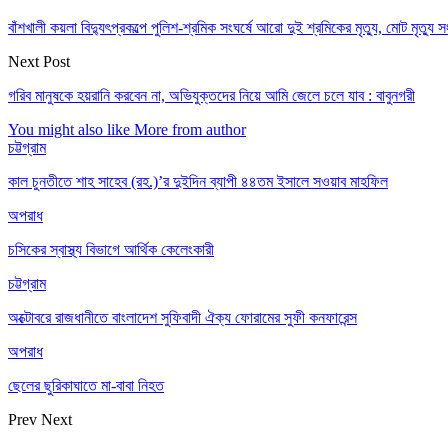
বাঁশখালী কয়লা বিদ্যুৎপ্রকল্পে পুলিশ-শ্রমিক সংঘর্ষে আরো দুই শ্রমিকের মৃত্যু, মোট মৃত্যু স
Next Post
গরিব মানুষকে হয়রানি করবেন না, অভিযুক্তদের নিয়ে আমি জেলে চলে যাব : বাবুনগরী
You might also like
More from author
চট্টগ্রাম
কাল চুনতীতে শাহ সাহেব (রহ.)’র দুইদিন ব্যাপী ৪৪তম ইসালে সওয়াব মাহফিল
অপরাধ
চসিকের স্বাস্থ্য বিভাগে আর্থিক কেলেংকারী
চট্টগ্রাম
অক্টোবরে রাজধানীতে বাংলাদেশ সুফিবাদী ঐক্য ফোরামের সুফী কনফারেন্স
অপরাধ
ছেলের ছুরিকাঘাতে মা-বাবা নিহত
Prev
Next