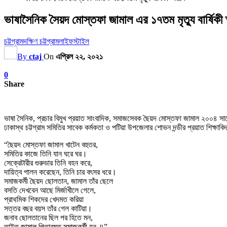
ভাষাসৈনিক সৈয়দ মোস্তফা জামাল এর ১৭তম মৃত্যু বার্ষিকী 
চট্টগ্রাম
দক্ষিণ চট্টগ্রাম
লাইফস্টাইল
By
ctaj
On
এপ্রিল ২২, ২০২১
0
Share
ভাষা সৈনিক, প্রচার বিমুখ প্রয়াত সাংবাদিক, সমাজসেবক ছৈয়দ মোস্তফা জামাল ২০০৪ স
ঢাকাস্থ চট্টগ্রাম সমিতির সাবেক কর্মকতা ও পটিয়া উপজেলার শোভন দন্ডীর প্রয়াত শিক্ষাব
“ছৈয়দ মোস্তফা জামাল খাটেন বহুতর,
সমিতির কাজে তিনি যান ঘরে ঘর।
সেক্রেটারীর গুরুভার তিনি বহন করে,
দায়িত্ব পালন করেছেন, তিনি চার বৎসর ধরে।
সমাজকর্মী ছৈয়দ ছোলতান, জামাল তাঁর ছেলে
বসতি দেখবেন আছে মির্জাখীলে গেলে,
প্রাথমিক শিকদের খেদমত করিয়া
সত্তর বছর বয়স তাঁর গেল কাটিয়া।
জনাব ছোলতানের ছিল পর হিতে মন,
তাইত জামাল পিতারমত সমাজকর্মী হন ॥”