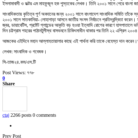
ইসলামাবাদী ও ডক্টর এম মাহফুজূল হক পুস্তকের লেখক। তিনি ২০০১ সালে শেরে বাংলা জাত
সাংবাদিকতায় কৃতিত্ব পূর্ণ অবদানের জন্য ২০০১ সালে বাংলাদেশ সাংবাদিক সমিতি তাঁকে 
২০০১ সালে সাতকানিয়া- লোহাগাড়া আসনে জাতীয় সংসদ নির্বাচনে প্রতিদ্বন্দ্বিতা করেন।
জ্বর, ডায়াবেটিস, প্রষ্টেট গ্লাান্ডের আকৃতি বড় হওয়া ইত্যাদি রোগের কারণে হাসপাতালে
দিন চট্টগ্রাম শহরের পাঠানটুলীস্থ বাসভবনে চিকিৎসাধীন থাকার পর তিনি ২২ এপ্রিল ২০০৪ 
আজকের এইদিনে মহান আল্লাহতায়ালার কাছে এই পার্থনা করি তাকে বেহেস্ত দান করে
লেখক: সাংবাদিক ও গবেষক।
সি-তাজ২৪.কম/এস.টি
Post Views:
৭৭৮
0
Share
ctaj
2266 posts
0 comments
Prev Post