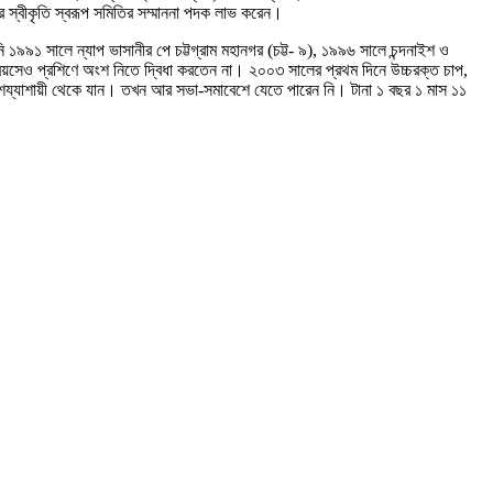
 স্বীকৃতি স্বরূপ সমিতির সম্মাননা পদক লাভ করেন।
৯৯১ সালে ন্যাপ ভাসানীর পে চট্টগ্রাম মহানগর (চট্ট- ৯), ১৯৯৬ সালে চন্দনাইশ ও
ণ বয়সেও প্রশিণে অংশ নিতে দ্বিধা করতেন না। ২০০৩ সালের প্রথম দিনে উচ্চরক্ত চাপ,
ারণে শয্যাশায়ী থেকে যান। তখন আর সভা-সমাবেশে যেতে পারেন নি। টানা ১ বছর ১ মাস ১১