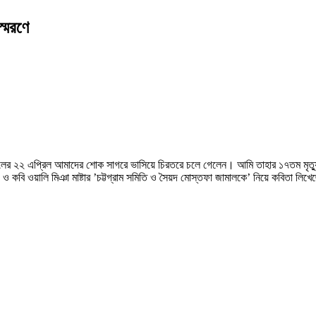
স্মরণে
ালের ২২ এপ্রিল আমাদের শোক সাগরে ভাসিয়ে চিরতরে চলে গেলেন। আমি তাহার ১৭তম মৃত্য
িদ ও কবি ওয়ালি মিঞা মাষ্টার ’চট্টগ্রাম সমিতি ও সৈয়দ মোস্তফা জামালকে’ নিয়ে কবিতা লিখে