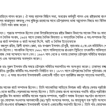
দায়িত্ব পালন করেন। ঐ সময় ব্যাপক মিছিল সভা, অবরোধ কর্মসূচী পালন এবং রাষ্ট্রভাষা বাং
রামুক্ত বঙ্গবন্ধু শেখ মুজিবুর রহমানের সাথে চট্টগ্রামসহ ভাষা আন্দোলন বিষয়ে মত বিনিম
 তিনি সর্বন কাজ করেন।
 হন। প্রচার সম্পাদক ছিলেন ঢাকা বিশ্ববিদ্যালয়ের রাষ্ট্র বিজ্ঞান বিভাগের সাবেক শিক ডঃ
ালে দৈনিক সংবাদ, ১৯৫৪ সালে ঢাকায় দৈনিক মিল্লাত ও সপ্তাহিক সৈনিক এ সহ-সম্পাদক
ার্তা সম্পাদক ও বার্তা সংস্থা সি.পি. আই ও দৈনিক ইত্তেফাকে
ল রহিম, শিল্পী হাসান রেজা, ডাঃ ফখরুল ইসলাম চৌধুরী, ব্যাংকার এ.কে.এম মহিউদ্দিন 
ছিলেন। সাংবাদিক হিসেবে ১৯৬২ সালে পাকিস্তানের রাওয়াল পিন্ডিতে তৎকালীন পাকিস্তানের
জ সেবা সম্মেলনে অংশ নেন। ১৯৬৭ সাল থেকে ৪ দফায় ঢাকাস্থ চট্টগ্রাম সমিতির সাধারন স
াজ্যে এবং আগরতলায় অবস্থান করেন।
াঃ নুরুল ইসলাম তাঁর সময়ে চট্টগ্রাম সমিতির সভাপতির পদ অলংকৃত করেন। ঢাকাস্থ যক্ষ্মা
 কেন্দ্রীয় কমিটির সহ-সভাপতি নির্বাচিত হন। ১৯৭৭ সালে চট্টগ্রামের দৈনিক পূর্বতারায় 
হন। এ সময় মাওলানা ইসলামাবাদী একাডেমী গঠিত হলে ব্যারিষ্টার বজলুস সাত্তার সভাপতি, 
তারার সাবেক বার্তা সম্পাদক ছিলেন। তিনি সাতকানিয়া সাহিত্য বিশারদ কচি কাঁচার মেলার প্র
ল থেকে জাতীয় প্রেসকাবের সদস্য ছিলেন। তিনি ঢাকার বাংলা কলেজের গভর্নিং বড়ির প্রতিষ্
গ্রাম কেন্দ্রীয় ঈদ জামাত কমিটির সাবেক প্রচার সম্পাদক, প্রাচীণ সমাজ উন্নয়ন সঙগঠন বা
র মোহাম্মদ সওদাগর আলকাদেরী (রঃ) স্মৃতি সংসদের সদস্য, ডঃ মাহফুজুল হক স্মৃতি সংসদে
তিনি মাওলানা মনিরুজ্জান ইসলামাবদী গবেষণা একাডেমীর সভাপতি ছিলেন। তিনি শাহ মোহাম্মদ 