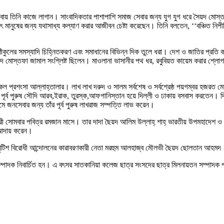
বায় তিনি কাজে লাগান। সাংবাদিকতার পাশাপাশি সমাজ সেবার জন্য যুগ যুগ ধরে সৈয়দ মোস্ত
 মানুষের জন্য যথাসাধ্য কল্যাণ করার আজীবন চেষ্টা করেছেন। তিনি বলতেন, ‘‘বঞ্চিত নিপীড়ি
কুলের সমস্যাদি চিহ্নিতকরণ এবং সমাধানের বিভিন্ন দিক তুলে ধরা। দেশ ও জাতির প্রতি কর্ত
য়দ মোস্তফা জামাল সংশ্লিষ্ট ছিলেন। মাওলানা ভাসানীর পথ ধর, রবুবিয়ত কায়েম করার শ্লোগা
কল প্রশংসা আল্লাহ্তালার। লাখ লাখ দরুদ ও সালম সর্বশেষ ও সর্বশ্রেষ্ঠ পয়গম্বর হজরত 
ব পুরুষ সৌদি আরব,ইরাক, তুরস্ক,আফগানিস্তান হয়ে দিল্লী ও ঢাকায় বসবাস করতেন। দিল্লী
যমে জনসেবার জন্য তাঁর পূর্ব পুরুষ লাখরাজ সম্পত্তি লাভ করেন।
ারী সোমবার পবিত্র রমজান মাসে। তার দাদা ছৈয়দ আলিম উল্লাহ্ শাহ্ ভারতীয় উপমহাদে
ব আদায় করেন।
 ও বৃটিশ বিরোধী আন্দোলনের কারাবরণকারী নেতা মরহুম আলহাজ্ব মৌলভী ছৈয়দ ছোলতান আহমদ
্পাদক নিবার্চিত হন। এ বৎসর সাতকানিয়া কলেজ ছাত্র সংসদের ছাত্র মিলনায়তন সম্পাদক প