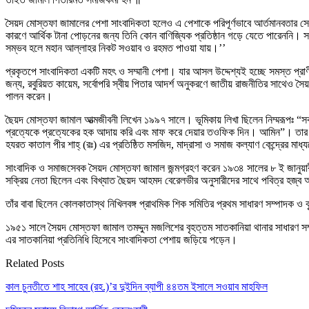
সৈয়দ মোস্তফা জামালের পেশা সাংবাদিকতা হলেও এ পেশাকে পরিপূর্ণভাবে আর্তমানবতার সে
কারণে আর্থিক টানা পোড়নের জন্য তিনি কোন বাণিজ্যিক প্রতিষ্ঠান গড়ে যেতে পারেননি। সৎ
সম্ভব হলে মহান আল্লাহর নিকট সওয়াব ও রহমত পাওয়া যায়।’’
প্রকৃতপে সাংবাদিকতা একটি মহৎ ও সম্মানী পেশা। যার আসল উদ্দেশ্যই হচ্ছে সমস্ত প্রাণী
জন্য, রবুরিয়ত কায়েম, সর্বোপরি স্বীয় পিতার আদর্শ অনুকরণে জাতীয় রাজনীতির সাথেও সৈ
পালন করেন।
ছৈয়দ মোস্তফা জামাল আত্মজীবনী লিখেন ১৯৯৭ সালে। ভূমিকায় লিখা ছিলেন নিম্মরূপঃ “স
প্রত্যেকে প্রত্যেকের হক আদায় করি এবং মাফ করে দেয়ার তওফিক দিন। আমিন”। তার পূর্
হযরত কাতাল পীর শাহ্ (রঃ) এর প্রতিষ্ঠিত মসজিদ, মাদ্রাসা ও সমাজ কল্যাণ কেন্দ্রের মাধ্
সাংবাদিক ও সমাজসেবক সৈয়দ মোস্তফা জামাল জন্মগ্রহণ করেন ১৯৩৪ সালের ৮ ই জানুয়
সক্রিয় নেতা ছিলেন এবং বিখ্যাত ছৈয়দ আহমদ বেরেলভীর অনুসারীদের সাথে পবিত্র হজ্
তাঁর বাবা ছিলেন কোলকাতাস্থ নিখিলবঙ্গ প্রাথমিক শিক সমিতির প্রথম সাধারণ সম্পাদক
১৯৫১ সালে সৈয়দ মোস্তফা জামাল তমদ্দুন মজলিশের বৃহত্তম সাতকানিয়া থানার সাধারণ সম
এর সাতকানিয়া প্রতিনিধি হিসেবে সাংবাদিকতা পেশায় জড়িয়ে পড়েন।
Related Posts
কাল চুনতীতে শাহ সাহেব (রহ.)’র দুইদিন ব্যাপী ৪৪তম ইসালে সওয়াব মাহফিল