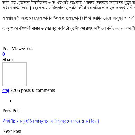
জানা যায় ,গন্ডামানা ইউ‌নিয়‌নের ৬ নং ওয়া‌র্ডের বড়‌ঘোনা এলাকার মোক্তার আহম‌দের পুত্র জসীম
স্থা‌নে জখম ক‌রে । ছেলে আমান উল্লাহসহ প্রতিবেশীরা ইয়াসমিনকে আহত অবস্থায় ঘটন
মামলার বাদী আহ‌তের ছে‌লে আমান উল্লাহ ব‌লেন,আমার পিতা কয়‌দিন থে‌কে অসুস্থ ও মান‌সিক 
এ ব্যাপারে বাঁশখালী থানার ভারপ্রাপ্ত কর্মকর্তা (ওসি) মোহাম্মদ সফিউল কবীর বলেন,আসা
Post Views:
৫০১
0
Share
ctaj
2266 posts
0 comments
Prev Post
বাঁশখালীতে বন্যহাতির আক্রমনে ক্ষতিগ্রস্তদের মাঝে চেক বিতরণ
Next Post