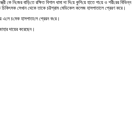
 কে নি‌জের বা‌ড়ি‌তে র‌ক্ষিত বিশাল ধামা দা দি‌য়ে কু‌পি‌য়ে হাতে পা‌য়ে ও শরী‌রের বি‌ভিন্ন
 চিকিৎসক সেখান থেকে তাকে চট্টগ্রাম মেডিকেল কলেজ হাসপাতালে প্রেরণ করে।
য়ে এ‌লে চ‌মেক হাসপাতা‌লে প্রেরন ক‌রে।
 এজাহার দায়ের করেছেন।