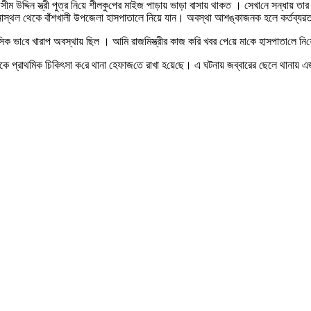
 উ‌দ্দিন স্ত্রী পুত্র নি‌য়ে শীলকু‌পের মাইজ পাড়ায় ভাড়া বাসায় থাকত । সেখা‌নে সন্ধায় তার স্ত্রী
াস্থল থেকে বাঁশখালী উপজেলা হাসপাতালে নিয়ে যান। অবস্থা আশঙ্কাজনক হলে কর্তব্যরত
ভা‌বে খারাপ অবস্থায় ছিল । আ‌মি রাজ‌মিস্ত্রীর কাজ ক‌রি খবর পে‌য়ে মা‌কে হাসপাতা‌লে নি‌
মিকে প্রাথ‌মিক চি‌কিৎসা ক‌রে থানা হেফাজ‌তে রাখা হ‌য়ে‌ছে। এ ঘটনায় জব্বারের ছেলে থানায়