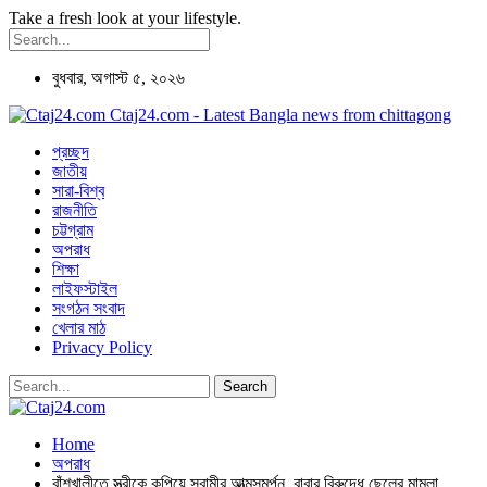
Take a fresh look at your lifestyle.
বুধবার, অগাস্ট ৫, ২০২৬
Ctaj24.com - Latest Bangla news from chittagong
প্রচ্ছদ
জাতীয়
সারা-বিশ্ব
রাজনীতি
চট্টগ্রাম
অপরাধ
শিক্ষা
লাইফস্টাইল
সংগঠন সংবাদ
খেলার মাঠ
Privacy Policy
Home
অপরাধ
বাঁশখালীতে স্ত্রীকে কুপিয়ে স্বামীর আত্মসমর্পন, বাবার বিরুদ্ধে ছেলের মামলা