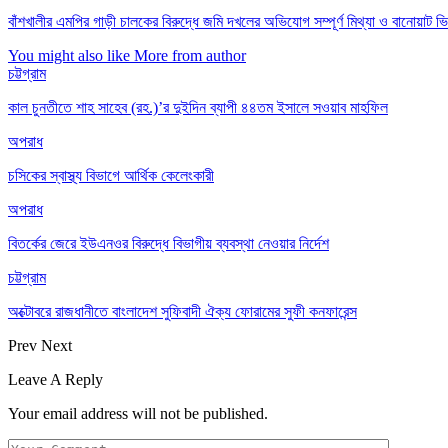
বাঁশখালীর এমপির গাড়ী চালকের বিরুদ্ধে জমি দখলের অভিযোগ সম্পূর্ণ মিথ্যা ও বানোয়াট 
You might also like
More from author
চট্টগ্রাম
কাল চুনতীতে শাহ সাহেব (রহ.)’র দুইদিন ব্যাপী ৪৪তম ইসালে সওয়াব মাহফিল
অপরাধ
চসিকের স্বাস্থ্য বিভাগে আর্থিক কেলেংকারী
অপরাধ
বিতর্কের জেরে ইউএনওর বিরুদ্ধে বিভাগীয় ব্যবস্থা নেওয়ার নির্দেশ
চট্টগ্রাম
অক্টোবরে রাজধানীতে বাংলাদেশ সুফিবাদী ঐক্য ফোরামের সুফী কনফারেন্স
Prev
Next
Leave A Reply
Your email address will not be published.