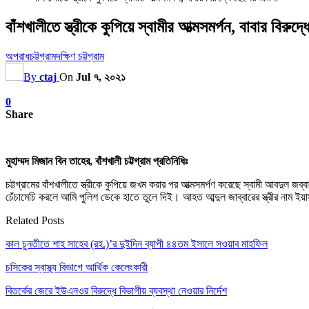
বাঁশখালীতে স্ত্রীকে কুপিয়ে স্বামীর আত্মসমর্পন, বাবার বিরুদ
অপরাধ
চট্টগ্রাম
দক্ষিণ চট্টগ্রাম
By
ctaj
On
Jul ৭, ২০২১
0
Share
মুহাম্মদ মিজান বিন তাহের, বাঁশখালী চট্টগ্রাম প্রতিনিধিঃ
চট্টগ্রামের বাঁশখালীতে স্ত্রীকে কুপিয়ে জখম করার পর আত্মসমর্পণ করেছে স্বামী আবদুল
চেঁচামেচি করলে আমি পুলিশ ডেকে হাতে তুলে দিই। আহত আব্দুল জাব্বারের স্ত্রীর নাম 
Related Posts
কাল চুনতীতে শাহ সাহেব (রহ.)’র দুইদিন ব্যাপী ৪৪তম ইসালে সওয়াব মাহফিল
চসিকের স্বাস্থ্য বিভাগে আর্থিক কেলেংকারী
বিতর্কের জেরে ইউএনওর বিরুদ্ধে বিভাগীয় ব্যবস্থা নেওয়ার নির্দেশ