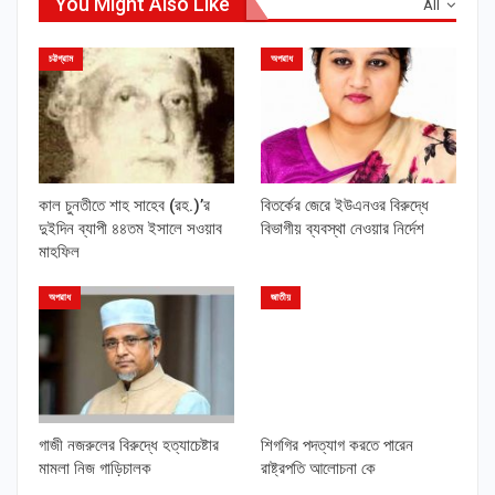
You Might Also Like
All
চট্টগ্রাম
অপরাধ
কাল চুনতীতে শাহ সাহেব (রহ.)’র
বিতর্কের জেরে ইউএনওর বিরুদ্ধে
দুইদিন ব্যাপী ৪৪তম ইসালে সওয়াব
বিভাগীয় ব্যবস্থা নেওয়ার নির্দেশ
মাহফিল
অপরাধ
জাতীয়
গাজী নজরুলের বিরুদ্ধে হত্যাচেষ্টার
শিগগির পদত্যাগ করতে পারেন
মামলা নিজ গাড়িচালক
রাষ্ট্রপতি আলোচনা কে