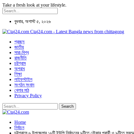
Take a fresh look at your lifestyle.
বুধবার, অগাস্ট ৫, ২০২৬
Ctaj24.com - Latest Bangla news from chittagong
প্রচ্ছদ
জাতীয়
সারা-বিশ্ব
রাজনীতি
চট্টগ্রাম
অপরাধ
শিক্ষা
লাইফস্টাইল
সংগঠন সংবাদ
খেলার মাঠ
Privacy Policy
Home
নির্বাচন
চট্টগ্রামে ৬ উপজেলার ১৮টি ইউপি নির্বাচনের ৯টিতে নৌকার প্রার্থী ও ৯টিতে স্বতন্ত