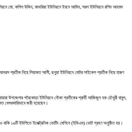
নিয়নে মো. কপিল উদ্দিন, কাথরিয়া ইউনিয়নে ইবনে আমিন, সরল ইউনিয়নে রশিদ আহমদ
িয়নে আনরস প্রতীক নিয়ে লিয়াকত আলী, ছনুয়া ইউনিয়নে মোটর সাইকেল প্রতীক নিয়ে হারুণ
োয়ারা উপজেলার পরৈকোড়া ইউনিয়নে নৌকা প্রতীকের প্রার্থী আজিজুল হক চৌধুরী বাবুল,
ওকত বেসরকারিভাবে জয়ী হয়েছেন।
ও বাকি ১৬টি ইউপিতে ইলেক্ট্রনিক ভোটিং মেশিনে (ইভিএম) ভোট গ্রহণ অনুষ্ঠিত হয়।