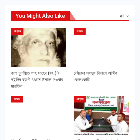
You Might Also Like
All
চট্টগ্রাম
অপরাধ
কাল চুনতীতে শাহ সাহেব (রহ.)’র
চসিকের স্বাস্থ্য বিভাগে আর্থিক
দুইদিন ব্যাপী ৪৪তম ইসালে সওয়াব
কেলেংকারী
মাহফিল
অপরাধ
চট্টগ্রাম