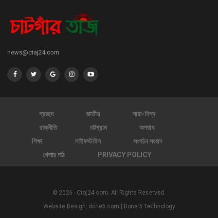
news@ctaj24.com
প্রচ্ছদ
জাতীয়
সারা-বিশ্ব
রাজনীতি
চট্টগ্রাম
অপরাধ
শিক্ষা
লাইফস্টাইল
সংগঠন সংবাদ
খেলার মাঠ
PRIVACY POLICY
© 2026 - Ctaj24.com. All Rights Reserved.
Website Design:
done5.com | Done 5 Technology