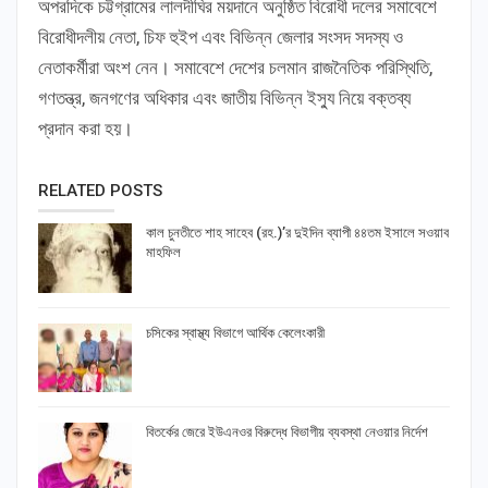
অপরদিকে চট্টগ্রামের লালদীঘির ময়দানে অনুষ্ঠিত বিরোধী দলের সমাবেশে
বিরোধীদলীয় নেতা, চিফ হুইপ এবং বিভিন্ন জেলার সংসদ সদস্য ও
নেতাকর্মীরা অংশ নেন। সমাবেশে দেশের চলমান রাজনৈতিক পরিস্থিতি,
গণতন্ত্র, জনগণের অধিকার এবং জাতীয় বিভিন্ন ইস্যু নিয়ে বক্তব্য
প্রদান করা হয়।
RELATED POSTS
কাল চুনতীতে শাহ সাহেব (রহ.)’র দুইদিন ব্যাপী ৪৪তম ইসালে সওয়াব
মাহফিল
চসিকের স্বাস্থ্য বিভাগে আর্থিক কেলেংকারী
বিতর্কের জেরে ইউএনওর বিরুদ্ধে বিভাগীয় ব্যবস্থা নেওয়ার নির্দেশ