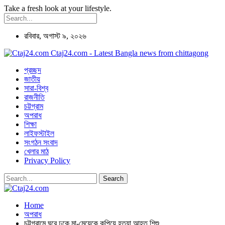
Take a fresh look at your lifestyle.
রবিবার, অগাস্ট ৯, ২০২৬
Ctaj24.com - Latest Bangla news from chittagong
প্রচ্ছদ
জাতীয়
সারা-বিশ্ব
রাজনীতি
চট্টগ্রাম
অপরাধ
শিক্ষা
লাইফস্টাইল
সংগঠন সংবাদ
খেলার মাঠ
Privacy Policy
Home
অপরাধ
চট্টগ্রামে ঘরে ঢুকে মা-মেয়েকে কুপিয়ে হত্যা,আহত শিশু