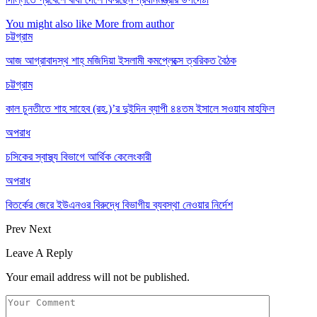
You might also like
More from author
চট্টগ্রাম
আজ আগ্রাবাদস্থ শাহ্ মজিদিয়া ইসলামী কমপ্লেক্সে ত্বরিকত বৈঠক
চট্টগ্রাম
কাল চুনতীতে শাহ সাহেব (রহ.)’র দুইদিন ব্যাপী ৪৪তম ইসালে সওয়াব মাহফিল
অপরাধ
চসিকের স্বাস্থ্য বিভাগে আর্থিক কেলেংকারী
অপরাধ
বিতর্কের জেরে ইউএনওর বিরুদ্ধে বিভাগীয় ব্যবস্থা নেওয়ার নির্দেশ
Prev
Next
Leave A Reply
Your email address will not be published.