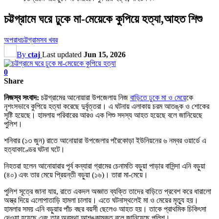
চট্টগ্রামে ঘরে ঢুকে মা-মেয়েকে কুপিয়ে হত্যা,আহত শিশু
অপরাধ
চট্টগ্রাম
সব খবর
By
ctaj
Last updated
Jun 15, 2026
0
Share
নিজস্ব সংবাদ:
চট্টগ্রামের আনোয়ারা উপজেলায় নিজ
বাড়িতে ঢুকে মা ও মেয়ে
কে
নৃশংসভাবে কুপিয়ে হত্যা করেছে দুর্বৃত্তরা। এ ঘটনায় এলাকায় চরম আতঙ্ক ও শোকের
সৃষ্টি হয়েছে। হামলায় পরিবারের আরও এক শিশু সদস্য আহত হয়েছে বলে জানিয়েছে
পুলিশ।
শনিবার (১৩ জুন) রাতে আনোয়ারা উপজেলার পরৈকোড়া ইউনিয়নের ৬ নম্বর ওয়ার্ডে এ
হত্যাকাণ্ডের ঘটনা ঘটে।
নিহতরা হলেন আনোয়ারার পূর্ব কন্যারা গ্রামের চেনামতি বড়ুয়া পাড়ার বাসিন্দা এনি বড়ুয়া
(৪০) এবং তার মেয়ে প্রিয়ন্তী বড়ুয়া (১৬)। তারা মা-মেয়ে।
পুলিশ সূত্রে জানা যায়, রাতে একদল অজ্ঞাত ব্যক্তি তাদের বাড়িতে প্রবেশ করে ধারালো
অস্ত্র দিয়ে এলোপাতাড়ি হামলা চালায়। এতে ঘটনাস্থলেই মা ও মেয়ের মৃত্যু হয়।
হামলার সময় এনি বড়ুয়ার পাঁচ বছর বয়সী ছেলেও আহত হয়। তাকে প্রাথমিক চিকিৎসা
দেওয়া হয়েছে এবং তার অবস্থা আশঙ্কামুক্ত বলে জানিয়েছে পুলিশ।