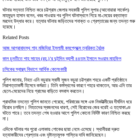
ঘটনার সত্যতা নিশ্চিত করে চট্টগ্রাম জেলার সহকারী পুলিশ সুপার (আনোয়ারা সার্কেল)
মাহমুদুল হাসান বলেন, খবর পাওয়ার পর পুলিশ ঘটনাস্থলে গিয়ে মা-মেয়ের রক্তাক্ত
মরদেহ উদ্ধার করে। হত্যার ঘটনায় জড়িতদের শনাক্ত ও গ্রেপ্তারের জন্য তদন্ত শুরু
হয়েছে।
Related Posts
আজ আগ্রাবাদস্থ শাহ্ মজিদিয়া ইসলামী কমপ্লেক্সে ত্বরিকত বৈঠক
কাল চুনতীতে শাহ সাহেব (রহ.)’র দুইদিন ব্যাপী ৪৪তম ইসালে সওয়াব মাহফিল
চসিকের স্বাস্থ্য বিভাগে আর্থিক কেলেংকারী
পুলিশ জানায়, নিহত এনি বড়ুয়ার স্বামী সুজন বড়ুয়া চট্টগ্রাম শহরে একটি প্রতিষ্ঠানে
নিরাপত্তাকর্মী হিসেবে কর্মরত। তিনি কর্মস্থলের কারণে শহরে থাকতেন, আর এনি তার
ছেলে-মেয়েদের নিয়ে গ্রামের বাড়িতে বসবাস করতেন।
প্রাথমিক তদন্তে পুলিশ জানতে পেরেছে, পরিবারের সঙ্গে এক নিকটাত্মীয়ের দীর্ঘদিন ধরে
বিরোধ চলছিল। নিহতদের স্বজনদের ধারণা, সেই বিরোধের জের ধরেই এ হত্যাকাণ্ড
ঘটতে পারে। তবে তদন্ত শেষ হওয়ার আগে পুলিশ কোনো নির্দিষ্ট কারণ নিশ্চিত করছে
না।
এদিকে ঘটনার পর পুরো এলাকায় শোকের ছায়া নেমে এসেছে। স্থানীয়রা দ্রুত
হত্যাকারীদের গ্রেপ্তার এবং দৃষ্টান্তমূলক শাস্তির দাবি জানিয়েছেন।