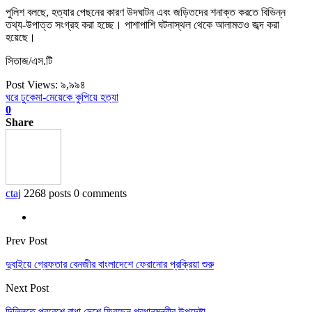
পুলিশ বলছে, হত্যার পেছনের কারণ উদঘাটন এবং জড়িতদের শনাক্ত করতে বিভিন্ন
তথ্য-উপাত্ত সংগ্রহ করা হচ্ছে। পাশাপাশি ঘটনাস্থল থেকে আলামতও জব্দ করা
হয়েছে।
সিতাজ/এস.টি
Post Views:
৯,৯৯৪
ঘরে ঢুকে
মা-মেয়েকে কুপিয়ে হত্যা
0
Share
ctaj
2268 posts
0 comments
Prev Post
দুবাইয়ে গ্রেফতার বেনজীর বাংলাদেশে ফেরানোর প্রক্রিয়া শুরু
Next Post
দিল্লিতে প্রবেশে বাধা দেশে ফিরছেন প্রধানমন্ত্রীর উপদেষ্টা