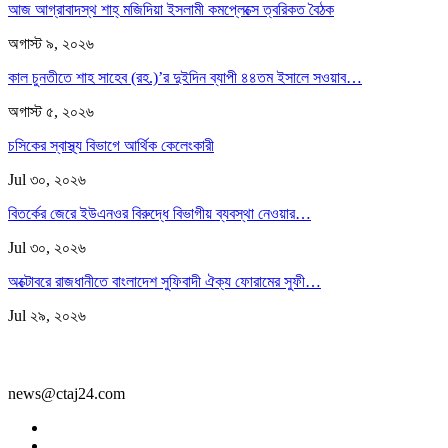
আজ আগ্রাবাদস্থ শাহ্ মজিদিয়া ইসলামী কমপ্লেক্সে ত্বরিকত বৈঠক
অগাস্ট ৯, ২০২৬
কাল চুনতীতে শাহ সাহেব (রহ.)’র দুইদিন ব্যাপী ৪৪তম ইসালে সওয়াব…
অগাস্ট ৫, ২০২৬
চসিকের স্বাস্থ্য বিভাগে আর্থিক কেলেংকারী
Jul ৩০, ২০২৬
বিতর্কের জেরে ইউএনওর বিরুদ্ধে বিভাগীয় ব্যবস্থা নেওয়ার…
Jul ৩০, ২০২৬
অক্টোবরে রাজধানীতে বাংলাদেশ সুফিবাদী ঐক্য ফোরামের সুফী…
Jul ২৯, ২০২৬
news@ctaj24.com