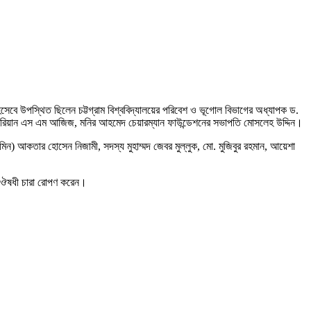
বে উপস্থিত ছিলেন চট্টগ্রাম বিশ্ববিদ্যালয়ের পরিবেশ ও ভূগোল বিভাগের অধ্যাপক ড.
রোটারিয়ান এস এম আজিজ, মনির আহমেদ চেয়ারম্যান ফাউন্ডেশনের সভাপতি মোসলেহ উদ্দিন।
ন) আকতার হোসেন নিজামী, সদস্য মুহাম্মদ জেবর মুল্লুক, মো. মুজিবুর রহমান, আয়েশা
ও ঔষধী চারা রোপণ করেন।