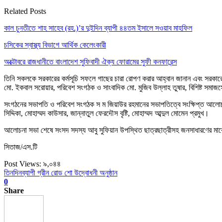
Related Posts
কাল চুনতীতে শাহ সাহেব (রহ.)’র দুইদিন ব্যাপী ৪৪তম ইসালে সওয়াব মাহফিল
চসিকের স্বাস্থ্য বিভাগে আর্থিক কেলেংকারী
অক্টোবরে রাজধানীতে বাংলাদেশ সুফিবাদী ঐক্য ফোরামের সুফী কনফারেন্স
তিনি সকলকে সরকারের কর্মসূচি সফলে গাছের চারা রোপণ করার আহ্বান জানান এবং সরকার
মো. ইকবাল সরোয়ার, পরিবেশ সংগঠক ও সাংবাদিক মো. মুজিব উল্লাহ তুষার, বিশিষ্ট সমা
সংগঠনের সভাপতি ও পরিবেশ সংগঠক স ম জিয়াউর রহমানের সভাপতিত্বে সংক্ষিপ্ত আলোচনা স
সিদ্দিকা, মোহাম্মদ কাউসার, জান্নাতুল ফেরদৌস বৃষ্টি, মোহাম্মদ আব্দুল মোমেন প্রমুখ।
আলোচনা সভা শেষে সংসদ সদস্য আবু সুফিয়ান উপস্থিত ছাত্রছাত্রীসহ জনসাধারণের মাঝে
সিতাজ/এস.টি
Post Views:
৯,০৪৪
তিনদিনব্যাপী গ্রীন রোড শো উদ্বোধনী অনুষ্ঠান
0
Share