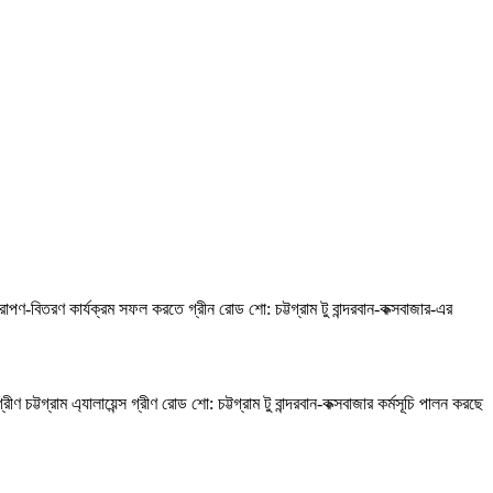
োপণ-বিতরণ কার্যক্রম সফল করতে গ্রীন রোড শো: চট্টগ্রাম টু বান্দরবান-কক্সবাজার-এর
ট্টগ্রাম এ্যালায়েন্স গ্রীণ রোড শো: চট্টগ্রাম টু বান্দরবান-কক্সবাজার কর্মসূচি পালন করছে