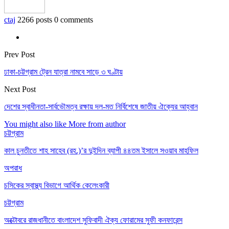
ctaj
2266 posts
0 comments
Prev Post
ঢাকা-চট্টগ্রাম ট্রেন যাত্রা নামবে সাড়ে ৩ ঘণ্টায়
Next Post
দেশের স্বাধীনতা-সার্বভৌমত্ব রক্ষায় দল-মত নির্বিশেষে জাতীয় ঐক্যের আহ্বান
You might also like
More from author
চট্টগ্রাম
কাল চুনতীতে শাহ সাহেব (রহ.)’র দুইদিন ব্যাপী ৪৪তম ইসালে সওয়াব মাহফিল
অপরাধ
চসিকের স্বাস্থ্য বিভাগে আর্থিক কেলেংকারী
চট্টগ্রাম
অক্টোবরে রাজধানীতে বাংলাদেশ সুফিবাদী ঐক্য ফোরামের সুফী কনফারেন্স