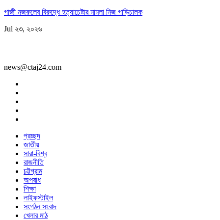
গাজী নজরুলের বিরুদ্ধে হত্যাচেষ্টার মামলা নিজ গাড়িচালক
Jul ২৩, ২০২৬
news@ctaj24.com
প্রচ্ছদ
জাতীয়
সারা-বিশ্ব
রাজনীতি
চট্টগ্রাম
অপরাধ
শিক্ষা
লাইফস্টাইল
সংগঠন সংবাদ
খেলার মাঠ