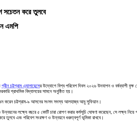
েশ সচেতন করে তুলবে
য়ান এমপি
ন
গ্রীন চট্টগ্রাম এ্যালায়েন্সে
র উদ্যোগে বিশ্ব পরিবেশ দিবস ২০২৬ উদযাপন ও বর্ষব্যাপী বৃক্ষ র
রকারি প্রাথমিক বিদ্যালয়ের সামনে অনুষ্ঠিত হয়।
োধন করেন চট্টগ্রাম-৯ আসনের সংসদ সদস্য আলহাজ্ব আবু সুফিয়ান।
ন্নয়নের লক্ষ্যে বছরে ৫ কোটি চারা রোপণ করার কর্মসূচি ঘোষণা করেছেন, সে লক্ষ্য নিয়ে গ্রীণ চ
করে তুলবে এবং পরিবেশ সংরক্ষণ ও উন্নয়নে গুরুত্বপূর্ণ ভূমিকা রাখবে।