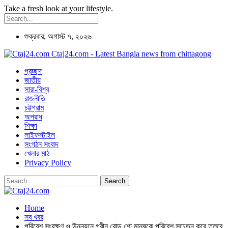
Take a fresh look at your lifestyle.
শুক্রবার, অগাস্ট ৭, ২০২৬
Ctaj24.com - Latest Bangla news from chittagong
প্রচ্ছদ
জাতীয়
সারা-বিশ্ব
রাজনীতি
চট্টগ্রাম
অপরাধ
শিক্ষা
লাইফস্টাইল
সংগঠন সংবাদ
খেলার মাঠ
Privacy Policy
Home
সব খবর
পরিবেশ সংরক্ষণ ও উন্নয়নে গ্রীন রোড শো মানুষকে পরিবেশ সচেতন করে তুলবে