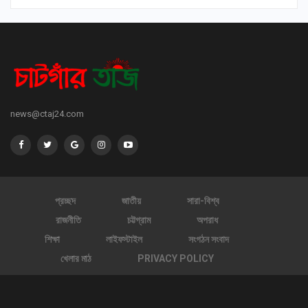
news@ctaj24.com
প্রচ্ছদ
জাতীয়
সারা-বিশ্ব
রাজনীতি
চট্টগ্রাম
অপরাধ
শিক্ষা
লাইফস্টাইল
সংগঠন সংবাদ
খেলার মাঠ
PRIVACY POLICY