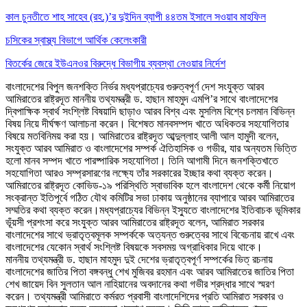
কাল চুনতীতে শাহ সাহেব (রহ.)’র দুইদিন ব্যাপী ৪৪তম ইসালে সওয়াব মাহফিল
চসিকের স্বাস্থ্য বিভাগে আর্থিক কেলেংকারী
বিতর্কের জেরে ইউএনওর বিরুদ্ধে বিভাগীয় ব্যবস্থা নেওয়ার নির্দেশ
বাংলাদেশের বিপুল জনশক্তি নির্ভর মধ্যপ্রাচ্যের গুরুত্বপূর্ণ দেশ সংযুক্ত আরব
আমিরাতের রাষ্ট্রদূত মাননীয় তথ্যমন্ত্রী ড. হাছান মাহমুদ এমপি’র সাথে বাংলাদেশের
দ্বিপাক্ষিক স্বার্থ সংশ্লিষ্ট বিষয়াদি ছাড়াও আরব বিশ্ব এবং মুসলিম বিশ্বে চলমান বিভিন্ন
বিষয় নিয়ে দীর্ঘক্ষণ আলাচনা করেন। বিশেষত মানবসম্পদ খাতে অধিকতর সহযোগিতার
বিষয়ে মতবিনিময় করা হয়। আমিরাতের রাষ্ট্রদূত আব্দুল্লাহ আলী আল হামুদী বলেন,
সংযুক্ত আরব আমিরাত ও বাংলাদেশের সম্পর্ক ঐতিহাসিক ও গভীর, যার অন্যতম ভিত্তি
হলো মানব সম্পদ খাতে পারষ্পারিক সহযোগিতা। তিনি আগামী দিনে জনশক্তিখাতে
সহযোগিতা আরও সম্প্রসারণের লক্ষ্যে তাঁর সরকারের ইচ্ছার কথা ব্যক্ত করেন।
আমিরাতের রাষ্ট্রদূত কোভিড-১৯ পরিস্থিতি স্বাভাবিক হলে বাংলাদেশ থেকে কর্মী নিয়োগ
সংক্রান্ত ইতিপূর্বে গঠিত যৌথ কমিটির সভা ঢাকায় অনুষ্ঠানের ব্যাপারে আরব আমিরাতের
সম্মতির কথা ব্যক্ত করেন।মধ্যপ্রাচ্যের বিভিন্ন ইস্যুতে বাংলাদেশের ইতিবাচক ভূমিকার
ভূঁয়সী প্রশংসা করে সংযুক্ত আরব আমিরাতের রাষ্ট্রদূত বলেন, আমিরাত সরকার
বাংলাদেশের সাথে ভ্রাতৃত্বমূলক সম্পর্ককে অত্যন্ত গুরুত্বের সাথে বিবেচনায় রাখে এবং
বাংলাদেশের যেকোন স্বার্থ সংশ্লিষ্ট বিষয়কে সবসময় অগ্রাধিকার দিয়ে থাকে।
মাননীয় তথ্যমন্ত্রী ড. হাছান মাহমুদ দুই দেশের ভ্রাতৃত্বপূর্ণ সম্পর্কের ভিত্ রচনায়
বাংলাদেশের জাতির পিতা বঙ্গবন্ধু শেখ মুজিবর রহমান এবং আরব আমিরাতের জাতির পিতা
শেখ জায়েদ বিন সুলতান আল নাহিয়ানের অবদানের কথা গভীর শ্রদ্ধার সাথে স্মরণ
করেন। তথ্যমন্ত্রী আমিরাতে কর্মরত প্রবাসী বাংলাদেশিদের প্রতি আমিরাত সরকার ও