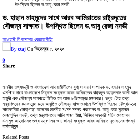
উপস্থিত ছিলেন ড.আবু রেজা নদভী
ড. হাছান মাহমুদের সাথে আরব আমিরাতের রাষ্ট্রদূতের
সৌজন্য সাক্ষাত। উপস্থিত ছিলেন ড.আবু রেজা নদভী
আওয়ামী লীগ
দেশের খবর
রাজনীতি
By
ctaj
On
ডিসেম্বর ৮, ২০২০
0
Share
মাননীয় তথ্যমন্ত্রী ও বাংলাদেশ আওয়ামীলীগের যুগ্ম সাধারণ সম্পাদক ড. হাছান মাহমুদ
এমপি’র সাথে বাংলাদেশে নিযুক্ত সংযুক্ত আরব আমিরাতের রাষ্ট্রদূত আব্দুল্লাহ আলী আল
হামুদী এক সৌজন্য সাক্ষাতে মিলিত হন আজ ৮ডিসেম্বর মঙ্গলবার। দুপুর ১টায় তথ্য
মন্ত্রাণলয়ের কনফারেন্স রুমে অনুষ্ঠিত সৌজন্য সাক্ষাতকালে উপস্থিত ছিলেন চট্টগ্রাম-১৫
সাতকানিয়া লোহাগাড়া আসনের মাননীয় সংসদ সদস্য প্রফেসর ড. আবু রেজা মুহাম্মদ
নেজামুদ্দিন নদভী, তথ্য মন্ত্রণালয়ের সচিব খাজা মিয়া, সিনিয়র সহকারী সচিব মোহাম্মদ
এনামুল আহসানসহ তথ্য মন্ত্রণালয় ও ঢাকাস্থ সংযুক্ত আরব আমিরাত দূতাবাসের পদস্থ
কর্মকর্তাবৃন্দ।
Related Posts