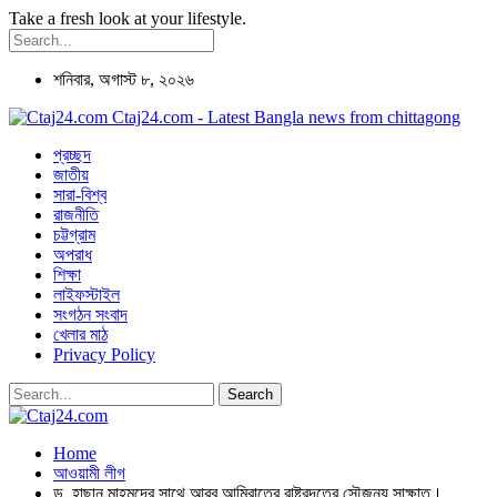
Take a fresh look at your lifestyle.
শনিবার, অগাস্ট ৮, ২০২৬
Ctaj24.com - Latest Bangla news from chittagong
প্রচ্ছদ
জাতীয়
সারা-বিশ্ব
রাজনীতি
চট্টগ্রাম
অপরাধ
শিক্ষা
লাইফস্টাইল
সংগঠন সংবাদ
খেলার মাঠ
Privacy Policy
Home
আওয়ামী লীগ
ড. হাছান মাহমুদের সাথে আরব আমিরাতের রাষ্ট্রদূতের সৌজন্য সাক্ষাত।