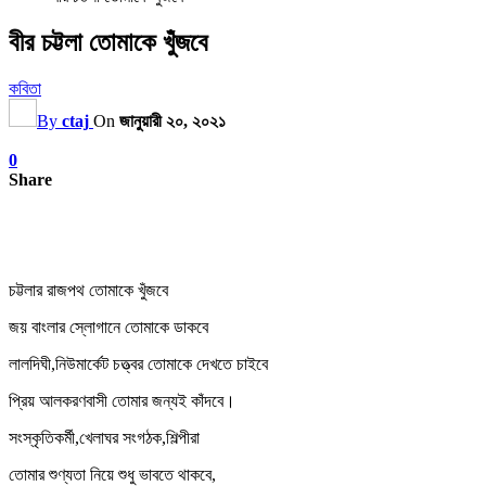
বীর চট্টলা তোমাকে খুঁজবে
কবিতা
By
ctaj
On
জানুয়ারী ২০, ২০২১
0
Share
চট্টলার রাজপথ তোমাকে খুঁজবে
জয় বাংলার স্লোগানে তোমাকে ডাকবে
লালদিঘী,নিউমার্কেট চত্ত্বর তোমাকে দেখতে চাইবে
প্রিয় আলকরণবাসী তোমার জন্যই কাঁদবে।
সংস্কৃতিকর্মী,খেলাঘর সংগঠক,শিল্পীরা
তোমার শুণ্যতা নিয়ে শুধু ভাবতে থাকবে,