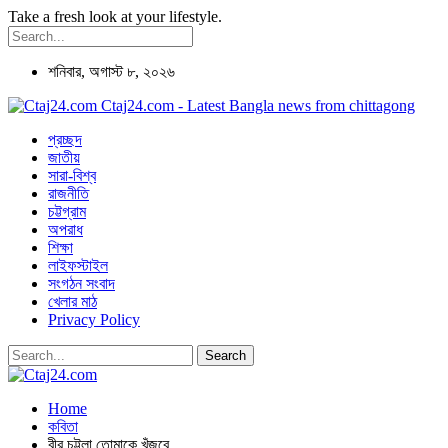
Take a fresh look at your lifestyle.
শনিবার, অগাস্ট ৮, ২০২৬
Ctaj24.com - Latest Bangla news from chittagong
প্রচ্ছদ
জাতীয়
সারা-বিশ্ব
রাজনীতি
চট্টগ্রাম
অপরাধ
শিক্ষা
লাইফস্টাইল
সংগঠন সংবাদ
খেলার মাঠ
Privacy Policy
Home
কবিতা
বীর চট্টলা তোমাকে খুঁজবে