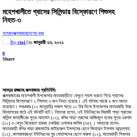
মহেশখালীতে গ্যাসের সিলিন্ডার বিস্ফোরণে শিশুসহ
নিহত-৩
অপরাধ
কক্সবাজার
দেশের খবর
By
ctaj
On
জানুয়ারী ২৩, ২০২১
0
Share
আবদুর রাজ্জাক,কক্সবাজার প্রতিনিধি:
কক্সবাজারের মহেশখালী উপজেলার মাতারবাড়ীতে বেলুনে গ্যাস ভরতে গিয়ে গ্যাসের
সিলিন্ডার বিস্ফোরণে ২ শিশুসহ ৩ জন নিহত হয়েছে। এই ঘটনায় আরো ৯ জন আহত
হয়েছেন। শুক্রবার (২২ জানুয়ারি) সকাল সাড়ে ১০ টার দিকে উপজেলার মাতারবাড়ি উচ্চ
বিদ্যালয়ের মাঠে এই ঘটনাটি ঘটে। নিহতরা হলেন, ওই ইউনিয়নের মিয়াজী পাড়া গ্রামের
বাসিন্দা জাহাঙ্গীরের পুত্র আহসান (১২), বলির পাড়া গ্রামের আজিজুল হকের পুত্র এরশাদ
(১০) ও বেলুন বিক্রেতা হারবাং চকরিয়া এলাকার জসিম (৩৫) । আহতরা হলেন-
মাতারবাড়ী বলির পাড়া রাজঘাটের কাইছারুল ইসলামের ছেলে জিহাদুল ইসলাম আব্দুল্লাহ
(১২) ,কালারমারছড়া ইউনিয়নের নুর মোহাম্মদের ছেলে মারুফ (১২), মাতারবাড়ী সিকদার