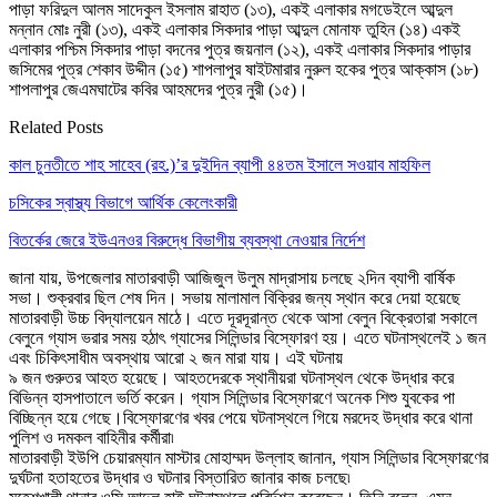
পাড়া ফরিদুল আলম সাদেকুল ইসলাম রাহাত (১৩), একই এলাকার মগডেইলে আব্দুল
মন্নান মোঃ নুরী (১৩), একই এলাকার সিকদার পাড়া আব্দুল মোনাফ তুহিন (১৪) একই
এলাকার পশ্চিম সিকদার পাড়া বদনের পুত্র জয়নাল (১২), একই এলাকার সিকদার পাড়ার
জসিমের পুত্র শেকাব উদ্দীন (১৫) শাপলাপুর ষাইটমারার নুরুল হকের পুত্র আক্কাস (১৮)
শাপলাপুর জেএমঘাটের কবির আহমদের পুত্র নুরী (১৫)।
Related Posts
কাল চুনতীতে শাহ সাহেব (রহ.)’র দুইদিন ব্যাপী ৪৪তম ইসালে সওয়াব মাহফিল
চসিকের স্বাস্থ্য বিভাগে আর্থিক কেলেংকারী
বিতর্কের জেরে ইউএনওর বিরুদ্ধে বিভাগীয় ব্যবস্থা নেওয়ার নির্দেশ
জানা যায়, উপজেলার মাতারবাড়ী আজিজুল উলুম মাদ্রাসায় চলছে ২দিন ব্যাপী বার্ষিক
সভা। শুক্রবার ছিল শেষ দিন। সভায় মালামাল বিক্রির জন্য স্থান করে দেয়া হয়েছে
মাতারবাড়ী উচ্চ বিদ্যালয়েন মাঠে। এতে দূরদূরান্ত থেকে আসা বেলুন বিক্রেতারা সকালে
বেলুনে গ্যাস ভরার সময় হঠাৎ গ্যাসের সিলিন্ডার বিস্ফোরণ হয়। এতে ঘটনাস্থলেই ১ জন
এবং চিকিৎসাধীম অবস্থায় আরো ২ জন মারা যায়। এই ঘটনায়
৯ জন গুরুতর আহত হয়েছে। আহতদেরকে স্থানীয়রা ঘটনাস্থল থেকে উদ্ধার করে
বিভিন্ন হাসপাতালে ভর্তি করেন। গ্যাস সিলিন্ডার বিস্ফোরণে অনেক শিশু যুবকের পা
বিচ্ছিন্ন হয়ে গেছে।বিস্ফোরণের খবর পেয়ে ঘটনাস্থলে গিয়ে মরদেহ উদ্ধার করে থানা
পুলিশ ও দমকল বাহিনীর কর্মীরা৷
মাতারবাড়ী ইউপি চেয়ারম্যান মাস্টার মোহাম্মদ উল্লাহ জানান, গ্যাস সিলিন্ডার বিস্ফোরণের
দুর্ঘটনা হতাহতের উদ্ধার ও ঘটনার বিস্তারিত জানার কাজ চলছে৷