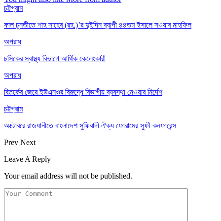
চট্টগ্রাম
কাল চুনতীতে শাহ সাহেব (রহ.)’র দুইদিন ব্যাপী ৪৪তম ইসালে সওয়াব মাহফিল
অপরাধ
চসিকের স্বাস্থ্য বিভাগে আর্থিক কেলেংকারী
অপরাধ
বিতর্কের জেরে ইউএনওর বিরুদ্ধে বিভাগীয় ব্যবস্থা নেওয়ার নির্দেশ
চট্টগ্রাম
অক্টোবরে রাজধানীতে বাংলাদেশ সুফিবাদী ঐক্য ফোরামের সুফী কনফারেন্স
Prev
Next
Leave A Reply
Your email address will not be published.