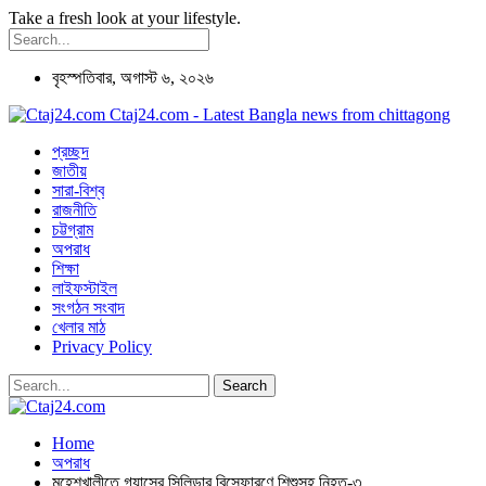
Take a fresh look at your lifestyle.
বৃহস্পতিবার, অগাস্ট ৬, ২০২৬
Ctaj24.com - Latest Bangla news from chittagong
প্রচ্ছদ
জাতীয়
সারা-বিশ্ব
রাজনীতি
চট্টগ্রাম
অপরাধ
শিক্ষা
লাইফস্টাইল
সংগঠন সংবাদ
খেলার মাঠ
Privacy Policy
Home
অপরাধ
মহেশখালীতে গ্যাসের সিলিন্ডার বিস্ফোরণে শিশুসহ নিহত-৩