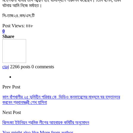
মহেশখালী থানার ওসি আব্দুল হাই ঘটনাস্থলে পরির্দশন করেছেন। তিনি বলেন, এমন
ঘটনায় আমি নিজে মর্মাহত।
সি-তাজ২৪.কম/এস.টি
Post Views:
৪৪৮
0
Share
ctaj
2266 posts
0 comments
Prev Post
কাল বাঁশখালীর ২৫ ভূমিহীন পরিবার কে ভিডিও কনফারেন্সের মাধ্যমে ঘর হস্তান্তর
করবেন প্রধানমন্ত্রী শেখ হাসিনা
Next Post
ঝিলংজা ইউনিয়ন শ্রমিক লীগের আহবায়ক কমিটির অনুমোদন
You might also like
More from author