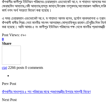
বাঁশখালীর কালীপুর ইউনিয়ন পরিষদের চেয়ারম্যান এডভোকেট আ.ন. ম শাহাদত আলমের সভাপতি
জেয়াছমিন আক্তার,বেবী আক্তার,হুসনুৎ জাহান,ফিরোজ তালুকদার,আনোয়ারুল আজিম,ফরিদ আহম
কার্য নগদ অর্থ সহয়তা বিতরণ করা হয়েছে।
এ সময় চেয়ারম্যান এডভোকেট আ.ন. ম শাহাদত আলম বলেন, দুর্যোগ ব্যবস্থাপনা ও ত্রান মন্
বাঁশখালী বাসীর প্রিয় নেতা মাননীয় সাংসদ আলহাজ্ব মোস্তাফিজুর রহমান চৌধুরীর দিক নির্
করা হয়েছে। আমি আমার ৫ নং কালীপুর ইউনিয়ন পরিষদের পক্ষ থেকে মাননীয় প্রধানমন্ত্রী
Post Views:
৫৯০
0
Share
ctaj
2266 posts
0 comments
Prev Post
বাঁশখালীর সাধনপুরে ৫ শত পরিবারের মাঝে প্রধানমন্ত্রীর উপহার সামগ্রী বিতরণ
Next Post