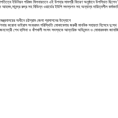
ত্বে ইউনিয়ন পরিষদ মিলনায়তনে এই উপহার সামগ্রী বিতরণ অনুষ্ঠানে উপস্থিত ছিলেন ট্যাগ
দ,সানন্দ্র রুদ্র সহ বিভিন্ন ওয়ার্ডের ইউপি সদস্যগন সহ অন্যান্য দায়িত্বশীল কর্মকর
ত্রনালয়ের অধীনে চট্টগ্রাম জেলা প্রসাশনের উদ্যোগে
দেশনায় করোনা ভাইরাস সংক্রমন পরিস্থিতি মোকাবেলায় জরুরী মানবিক সহায়তা হিসেবে দু:স্থ ও 
 জননেত্রী শেখ হাসিনা ও বাঁশখালী সংসদ সদস্যকে আন্তরিক অভিনন্দন ও মোবারকবাদ জানাচ