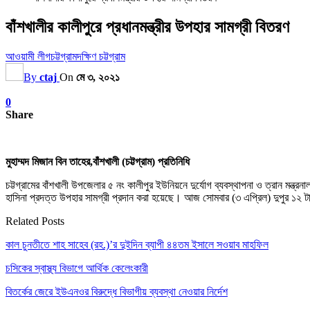
বাঁশখালীর কালীপুরে প্রধানমন্ত্রীর উপহার সামগ্রী বিতরণ
আওয়ামী লীগ
চট্টগ্রাম
দক্ষিণ চট্টগ্রাম
By
ctaj
On
মে ৩, ২০২১
0
Share
মুহাম্মদ মিজান বিন তাহের,বাঁশখালী (চট্টগ্রাম) প্রতিনিধি
চট্টগ্রামের বাঁশখালী উপজেলার ৫ নং কালীপুর ইউনিয়নে দুর্যোগ ব্যবস্থাপনা ও ত্রান মন্ত্
হাসিনা প্রদত্ত উপহার সামগ্রী প্রদান করা হয়েছে। আজ সোমবার (৩ এপ্রিল) দুপুর ১২ টার 
Related Posts
কাল চুনতীতে শাহ সাহেব (রহ.)’র দুইদিন ব্যাপী ৪৪তম ইসালে সওয়াব মাহফিল
চসিকের স্বাস্থ্য বিভাগে আর্থিক কেলেংকারী
বিতর্কের জেরে ইউএনওর বিরুদ্ধে বিভাগীয় ব্যবস্থা নেওয়ার নির্দেশ