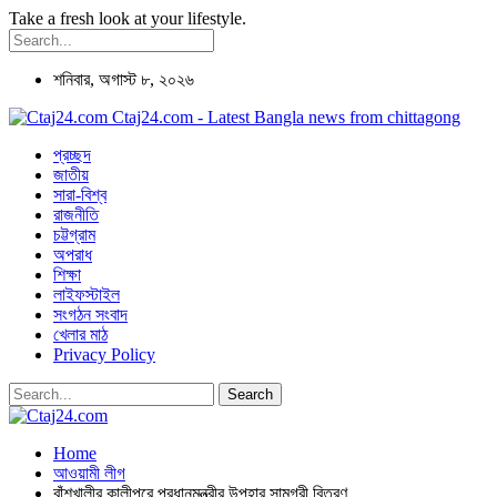
Take a fresh look at your lifestyle.
শনিবার, অগাস্ট ৮, ২০২৬
Ctaj24.com - Latest Bangla news from chittagong
প্রচ্ছদ
জাতীয়
সারা-বিশ্ব
রাজনীতি
চট্টগ্রাম
অপরাধ
শিক্ষা
লাইফস্টাইল
সংগঠন সংবাদ
খেলার মাঠ
Privacy Policy
Home
আওয়ামী লীগ
বাঁশখালীর কালীপুরে প্রধানমন্ত্রীর উপহার সামগ্রী বিতরণ