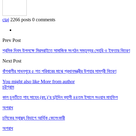
ctaj
2266 posts
0 comments
Prev Post
শ্রমিক দিবস উপলক্ষে মিরসরাইতে সামাজিক সংগঠন সমতুল্যর সেহরি ও ইফতার বিতরণ
Next Post
বাঁশখালীর সাধনপুরে ৫ শত পরিবারের মাঝে প্রধানমন্ত্রীর উপহার সামগ্রী বিতরণ
You might also like
More from author
চট্টগ্রাম
কাল চুনতীতে শাহ সাহেব (রহ.)’র দুইদিন ব্যাপী ৪৪তম ইসালে সওয়াব মাহফিল
অপরাধ
চসিকের স্বাস্থ্য বিভাগে আর্থিক কেলেংকারী
অপরাধ