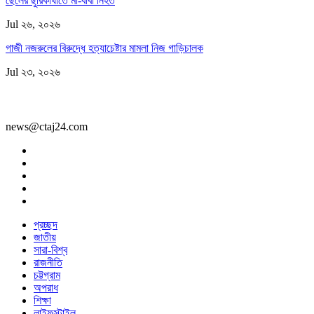
ছেলের ছুরিকাঘাতে মা-বাবা নিহত
Jul ২৬, ২০২৬
গাজী নজরুলের বিরুদ্ধে হত্যাচেষ্টার মামলা নিজ গাড়িচালক
Jul ২৩, ২০২৬
news@ctaj24.com
প্রচ্ছদ
জাতীয়
সারা-বিশ্ব
রাজনীতি
চট্টগ্রাম
অপরাধ
শিক্ষা
লাইফস্টাইল