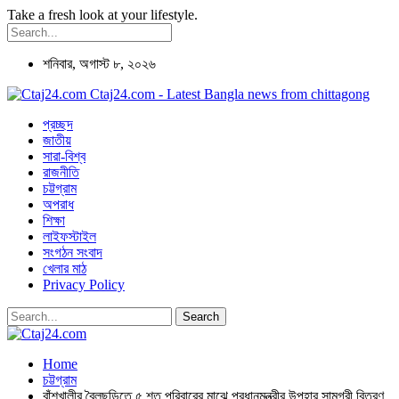
Take a fresh look at your lifestyle.
শনিবার, অগাস্ট ৮, ২০২৬
Ctaj24.com - Latest Bangla news from chittagong
প্রচ্ছদ
জাতীয়
সারা-বিশ্ব
রাজনীতি
চট্টগ্রাম
অপরাধ
শিক্ষা
লাইফস্টাইল
সংগঠন সংবাদ
খেলার মাঠ
Privacy Policy
Home
চট্টগ্রাম
বাঁশখালীর বৈলছড়িতে ৫ শত পরিবারের মাঝে প্রধানমন্ত্রীর উপহার সামগ্রী বিতরণ