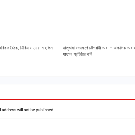
বরিকত বৈঠক, যিকির ও দোয়া মাহফিল
মাতৃভাষা সংরক্ষণে চট্টগ্রামী ভাষা – আঞ্চলিক ভাষা
যাদুঘর প্রতিষ্ঠার দাবি
l address will not be published.