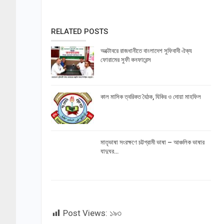
RELATED POSTS
অক্টোবরে রাজধানীতে বাংলাদেশ সুফিবাদী ঐক্য
ফোরামের সুফী কনফারেন্স
কাল মাসিক ত্বরিকত বৈঠক, যিকির ও দোয়া মাহফিল
মাতৃভাষা সংরক্ষণে চট্টগ্রামী ভাষা – আঞ্চলিক ভাষার
যাদুঘর…
Post Views:
১৯৩