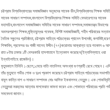
চট্টগ্রাম বিশ্ববিদ্যালয়ের সমাজবিজ্ঞান অনুষদের সাবেক ডীন,বিশ্ববিদ্যালয় শিক্ষক সমিত
সাবেক সাধারণ সম্পাদক,বাংলাদেশ বিশ্ববিদ্যালয় শিক্ষক সমিতি ফেডারেশনের সাবেক
মহাসচিব,বাংলাদেশ সমাজবিজ্ঞান সমিতির সাবেক সাধারণ সম্পাদক,সমাজতত্ত্ব বিভাগের
অবসরপ্রাপ্ত শিক্ষক,মুক্তিযুদ্ধের গবেষক, বিশিষ্ট সমাজবিজ্ঞানী, শহীদ পরিবারের সন্তান
নৈতিক স্কুলের প্রতিষ্ঠাতা, চট্টগ্রাম সাহিত্য পাঠচক্রের প্যানেল উপদেষ্ঠা, কলামিষ্ট,বরেণ
শিক্ষাবিদ, প্রফেসর ডঃ গাজী সালেহ উদ্দীন (৭৭)করোনায় আক্রান্ত হয়ে গতকাল ৬ আগষ
রাত ৮টায় ঢাকার ১টি বেসরকারি হাসপাতালে ইন্তেকাল করেছেন(ইন্নালিল্লাহে ওয়া
ইন্নাইলাইহে রাজেউন)।
মৃত্যুকালে তিনিনি ১ ছেলে,১মেয়ে নাতি নাতনিসহ অসংখ্যা গুণগ্রাহী রেখে গেছেন। এদ
তাঁর মৃত্যুতে গভীর শোক ও দুঃখ প্রকাশ করেছেন চট্টগ্রাম সাহিত্য পাঠচক্রের সভাপতি
বাবুল কান্তি দাশ ও সাধারণ সম্পাদক মোঃ আসিফ ইকবালসহ নেতৃবৃন্দ। এক শোকবিবৃত
নেতৃবৃন্দরা মরহুমের আত্নার মাগফেরাত কামনা করেন এবং শোকাহত পরিবারের প্রতি গ
সমবেদনা জানান।