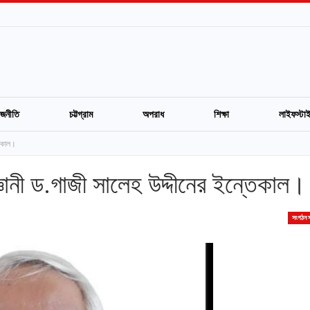
াজনীতি
চট্টগ্রাম
অপরাধ
শিক্ষা
লাইফস্টা
তেকাল।
্ঞানী ড.গাজী সালেহ উদ্দীনের ইন্তেকাল।
সংগঠন স