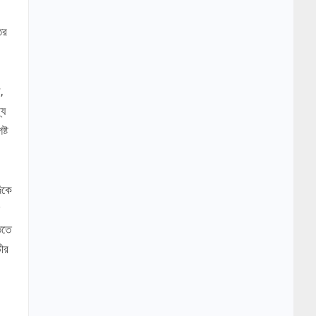
ির
,
্য
্ট
িকে
িতে
ভীর