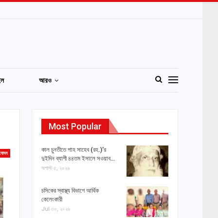
ইল
আরও
Most Popular
কাল চুনতীতে শাহ সাহেব (রহ.)’র
নোদন
দুইদিন ব্যাপী ৪৪তম ইসালে সওয়াব…
অগাস্ট ৫, ২০২৬
চসিকের স্বাস্থ্য বিভাগে আর্থিক
কেলেংকারী
Jul ৩০, ২০২৬