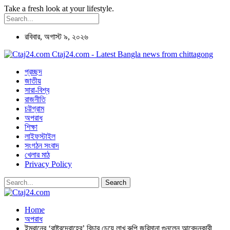
Take a fresh look at your lifestyle.
রবিবার, অগাস্ট ৯, ২০২৬
Ctaj24.com - Latest Bangla news from chittagong
প্রচ্ছদ
জাতীয়
সারা-বিশ্ব
রাজনীতি
চট্টগ্রাম
অপরাধ
শিক্ষা
লাইফস্টাইল
সংগঠন সংবাদ
খেলার মাঠ
Privacy Policy
Home
অপরাধ
ইমরানের ‘রাষ্ট্রদ্রোহের’ বিচার চেয়ে লাখ রুপি জরিমানা গুনলেন আবেদনকারী