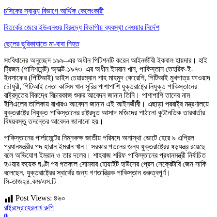
চসিকের স্বাস্থ্য বিভাগে আর্থিক কেলেংকারী
বিতর্কের জেরে ইউএনওর বিরুদ্ধে বিভাগীয় ব্যবস্থা নেওয়ার নির্দেশ
ছেলের ছুরিকাঘাতে মা-বাবা নিহত
সংবিধানের অনুচ্ছেদ ১৯৯–এর অধীন পিটিশনটি করেন আইনজীবী ইকবাল হায়দার। হাই
ট্রিজন (পানিশমেন্ট) অ্যাক্ট-১৯৭৩–এর অধীন ইমরান খান, পাকিস্তান তেহরিক-ই-
ইনসাফের (পিটিআই) ভাইস চেয়ারম্যান শাহ মাহমুদ কোরেশি, পিটিআই মুখপাত্র ফাওয়াদ
চৌধুরী, পিটিআই নেতা কাসিম খান সুরির পাশাপাশি যুক্তরাষ্ট্রে নিযুক্ত পাকিস্তানের
রাষ্ট্রদূতের বিরুদ্ধে বিচারকাজ শুরুর আবেদন জানান তিনি। পাশাপাশি তাদের নাম
ইসিএলের তালিকায় রাখারও আবেদন জানান এই আইনজীবী। এছাড়া পররাষ্ট্র মন্ত্রণালয়ে
যুক্তরাষ্ট্রে নিযুক্ত পাকিস্তানের রাষ্ট্রদূত আসাদ মজিদের পাঠানো কূটনৈতিক তারবার্তার
বিষয়বস্তু তদন্তের আবেদন জানানো হয়।
পাকিস্তানের পার্লামেন্টের নিম্নকক্ষ জাতীয় পরিষদে অনাস্থা ভোটে হেরে ৯ এপ্রিল
প্রধানমন্ত্রীর পদ হারান ইমরান খান। সরকার পতনের জন্য যুক্তরাষ্ট্রের ষড়যন্ত্র রয়েছে
বলে অভিযোগ ইমরান ও তার দলের। শাহবাজ শরিফ পাকিস্তানের প্রধানমন্ত্রী নির্বাচিত
হওয়ার কয়েক ঘণ্টা পর গতকাল সোমবার হোয়াইট হাউসের প্রেস সেক্রেটারি জেন সাকি
বলেছেন, যুক্তরাষ্ট্রের স্বার্থের জন্য গণতান্ত্রিক পাকিস্তান গুরুত্বপূর্ণ।
সি-তাজ২৪.কম/এস.টি
Post Views:
৪৬০
রাষ্ট্রদ্রোহের
লাখ রুপি
0