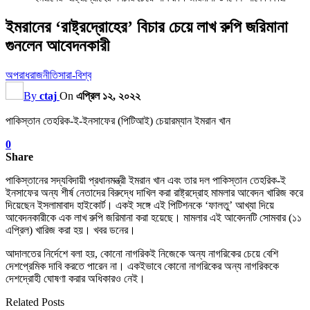
ইমরানের ‘রাষ্ট্রদ্রোহের’ বিচার চেয়ে লাখ রুপি জরিমানা
গুনলেন আবেদনকারী
অপরাধ
রাজনীতি
সারা-বিশ্ব
By
ctaj
On
এপ্রিল ১২, ২০২২
পাকিস্তান তেহরিক-ই-ইনসাফের (পিটিআই) চেয়ারম্যান ইমরান খান
0
Share
পাকিস্তানের সদ্যবিদায়ী প্রধানমন্ত্রী ইমরান খান এবং তার দল পাকিস্তান তেহরিক-ই
ইনসাফের অন্য শীর্ষ নেতাদের বিরুদ্ধে দাখিল করা রাষ্ট্রদ্রোহ মামলার আবেদন খারিজ করে
দিয়েছেন ইসলামাবাদ হাইকোর্ট। একই সঙ্গে এই পিটিশনকে ‘ফালতু’ আখ্যা দিয়ে
আবেদনকারীকে এক লাখ রুপি জরিমানা করা হয়েছে। মামলার এই আবেদনটি সোমবার (১১
এপ্রিল) খারিজ করা হয়। খবর ডনের।
আদালতের নির্দেশে বলা হয়, কোনো নাগরিকই নিজেকে অন্য নাগরিকের চেয়ে বেশি
দেশপ্রেমিক দাবি করতে পারেন না। একইভাবে কোনো নাগরিকের অন্য নাগরিককে
দেশদ্রোহী ঘোষণা করার অধিকারও নেই।
Related Posts