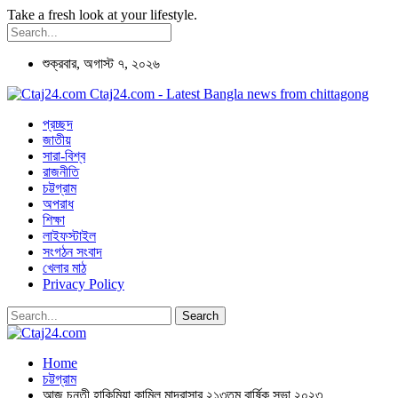
Take a fresh look at your lifestyle.
শুক্রবার, অগাস্ট ৭, ২০২৬
Ctaj24.com - Latest Bangla news from chittagong
প্রচ্ছদ
জাতীয়
সারা-বিশ্ব
রাজনীতি
চট্টগ্রাম
অপরাধ
শিক্ষা
লাইফস্টাইল
সংগঠন সংবাদ
খেলার মাঠ
Privacy Policy
Home
চট্টগ্রাম
আজ চুনতী হাকিমিয়া কামিল মাদরাসার ২১৩তম বার্ষিক সভা ২০২৩