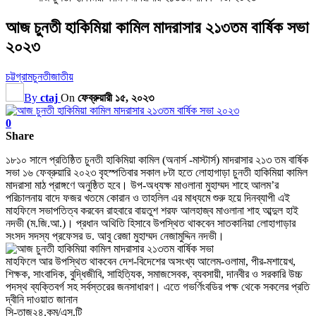
আজ চুনতী হাকিমিয়া কামিল মাদরাসার ২১৩তম বার্ষিক সভা
২০২৩
চট্টগ্রাম
চুনতী
জাতীয়
By
ctaj
On
ফেব্রুয়ারী ১৫, ২০২৩
0
Share
১৮১০ সালে প্রতিষ্ঠিত চুনতী হাকিমিয়া কামিল (অনার্স -মাস্টার্স) মাদরাসার ২১৩ তম বার্ষিক
সভা ১৬ ফেব্রুয়ারি ২০২৩ বৃহস্পতিবার সকাল ৮টা হতে লোহাগাড়া চুনতী হাকিমিয়া কামিল
মাদরাসা মাঠ প্রাঙ্গণে অনুষ্ঠিত হবে। উপ-অধ্যক্ষ মাওলানা মুহাম্মদ শাহে আলম’র
পরিচালনায় বাদে ফজর খতমে কোরান ও তাহলিল এর মাধ্যমে শুরু হয়ে দিনব্যাপী এই
মাহফিলে সভাপতিত্ব করবেন রাহবারে বায়তুশ শরফ আলহাজ্ব মাওলানা শাহ আব্দুল হাই
নদভী (ম.জি.আ.)। প্রধান অথিতি হিসাবে উপস্থিত থাকবেন সাতকানিয়া লোহাগাড়ার
সংসদ সদস্য প্রফেসর ড. আবু রেজা মুহাম্মদ নেজামুদ্দিন নদভী।
মাহফিলে আর উপস্থিত থাকবেন দেশ-বিদেশের অসংখ্য আলেম-ওলামা, পীর-মশায়েখ,
শিক্ষক, সাংবাদিক, বুদ্ধিজীবি, সাহিত্যিক, সমাজসেবক, ব্যবসায়ী, দানবীর ও সরকারি উচ্চ
পদস্থ ব্যক্তিবর্গ সহ সর্বস্তরের জনসাধারণ। এতে গভর্ণিংবডির পক্ষ থেকে সকলের প্রতি
দ্বীনি দাওয়াত জানান
সি-তাজ২৪.কম/এস.টি