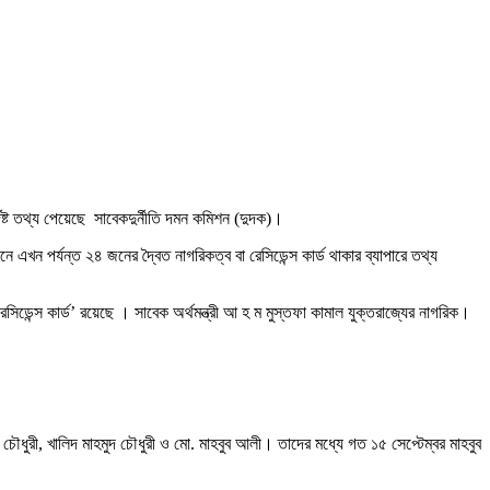
্দিষ্ট তথ্য পেয়েছে সাবেকদুর্নীতি দমন কমিশন (দুদক)।
ন পর্যন্ত ২৪ জনের দ্বৈত নাগরিকত্ব বা রেসিডেন্স কার্ড থাকার ব্যাপারে তথ্য
েসিডেন্স কার্ড’ রয়েছে । সাবেক অর্থমন্ত্রী আ হ ম মুস্তফা কামাল যুক্তরাজ্যের নাগরিক।
ান চৌধুরী, খালিদ মাহমুদ চৌধুরী ও মো. মাহবুব আলী। তাদের মধ্যে গত ১৫ সেপ্টেম্বর মাহবুব