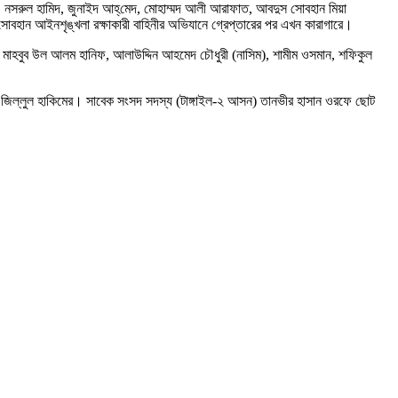
শহীদ, নসরুল হামিদ, জুনাইদ আহ্‌মেদ, মোহাম্মদ আলী আরাফাত, আবদুস সোবহান মিয়া
স সোবহান আইনশৃঙ্খলা রক্ষাকারী বাহিনীর অভিযানে গ্রেপ্তারের পর এখন কারাগারে।
, মাহবুব উল আলম হানিফ, আলাউদ্দিন আহমেদ চৌধুরী (নাসিম), শামীম ওসমান, শফিকুল
্ত্রী জিল্লুল হাকিমের। সাবেক সংসদ সদস্য (টাঙ্গাইল-২ আসন) তানভীর হাসান ওরফে ছোট