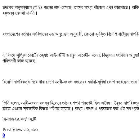
দুদকের অনুসন্ধানে যে ২৪ জনের নাম এসেছে, তাদের মধ্যে পাঁচজন এখন কারাগারে। বা
বক্তব্য নেওয়া যায়নি।
বাংলাদেশের বর্তমান সংবিধানের ৬৬ অনুচ্ছেদ অনুযায়ী, কোনো ব্যক্তি বিদেশি রাষ্ট্রের নাগর
এ বিষয়ে সুপ্রিম কোর্টের জ্যেষ্ঠ আইনজীবী জয়নুল আবেদীন বলেন, বিদ্যমান সংবিধান অনু
পরিপন্থী কাজ হয়েছে।
বিদেশি নাগরিকত্ব নিয়ে যারা দেশে মন্ত্রী-সংসদ সদস্যের মর্যাদা-সুবিধা ভোগ করেছেন, তা
তিনি বলেন, মন্ত্রী-সংসদ সদস্য হিসেবে তাদের শপথ গ্রহণই ছিল অবৈধ। দ্বৈত নাগরিকত্
তাতে এগুলো স্বাভাবিক বিষয়ে পরিণত হয়েছে। তথ্য গোপন ও প্রতারণা করা ওই সব প্রভাবশা
সি-তাজ২৪.কম/এস.টি
Post Views:
১,০১৩
0