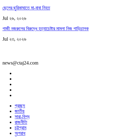
ছেলের ছুরিকাঘাতে মা-বাবা নিহত
Jul ২৬, ২০২৬
গাজী নজরুলের বিরুদ্ধে হত্যাচেষ্টার মামলা নিজ গাড়িচালক
Jul ২৩, ২০২৬
news@ctaj24.com
প্রচ্ছদ
জাতীয়
সারা-বিশ্ব
রাজনীতি
চট্টগ্রাম
অপরাধ