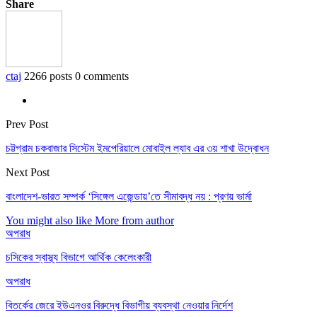
Share
ctaj
2266 posts
0 comments
Prev Post
চট্টগ্রাম চকবাজার সিস্টেম ইমপেরিয়ালে মোবাইল ল্যাব এর ৩য় শাখা উদ্বোধন
Next Post
বাংলাদেশ-ভারত সম্পর্ক ‘সিঙ্গেল এজেন্ডায়’তে সীমাবদ্ধ নয় : প্রণয় ভার্মা
You might also like
More from author
অপরাধ
চসিকের স্বাস্থ্য বিভাগে আর্থিক কেলেংকারী
অপরাধ
বিতর্কের জেরে ইউএনওর বিরুদ্ধে বিভাগীয় ব্যবস্থা নেওয়ার নির্দেশ