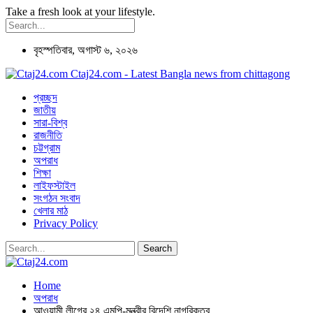
Take a fresh look at your lifestyle.
বৃহস্পতিবার, অগাস্ট ৬, ২০২৬
Ctaj24.com - Latest Bangla news from chittagong
প্রচ্ছদ
জাতীয়
সারা-বিশ্ব
রাজনীতি
চট্টগ্রাম
অপরাধ
শিক্ষা
লাইফস্টাইল
সংগঠন সংবাদ
খেলার মাঠ
Privacy Policy
Home
অপরাধ
আওয়ামী লীগের ২৪ এমপি-মন্ত্রীর বিদেশি নাগরিকত্ব