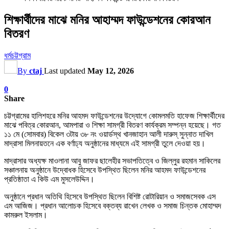
শিক্ষার্থীদের মাঝে মনির আহাম্মদ ফাউন্ডেশনের কোরআন
বিতরণ
ধর্ম
চট্টগ্রাম
By
ctaj
Last updated
May 12, 2026
0
Share
​চট্টগ্রামের হালিশহরে মনির আহমদ ফাউন্ডেশনের উদ্যোগে কোমলমতি হাফেজ শিক্ষার্থীদের
মাঝে পবিত্র কোরআন, আমপারা ও শিক্ষা সামগ্রী বিতরণ কার্যক্রম সম্পন্ন হয়েছে। গত
১১ মে (সোমবার) বিকেল ৩টায় ৩৮ নং ওয়ার্ডস্থ খানজাহান আলী দারুস্ সুন্নাত দাখিল
মাদ্রাসা মিলনায়তনে এক বর্ণাঢ্য অনুষ্ঠানের মাধ্যমে এই সামগ্রী তুলে দেওয়া হয়।
​মাদ্রাসার অধ্যক্ষ মাওলানা আবু জাফর ছালেহীর সভাপতিত্বে ও জিল্লুর রহমান সাকিলের
সঞ্চালনায় অনুষ্ঠানে উদ্বোধক হিসেবে উপস্থিত ছিলেন মনির আহমদ ফাউন্ডেশনের
প্রতিষ্ঠাতা এ কিউ এম মুসলেউদ্দিন।
​অনুষ্ঠানে প্রধান অতিথি হিসেবে উপস্থিত ছিলেন বিশিষ্ট রোটারিয়ান ও সমাজসেবক এস
এম আজিজ। প্রধান আলোচক হিসেবে বক্তব্য রাখেন লেখক ও সমাজ চিন্তক মোহাম্মদ
কামরুল ইসলাম।