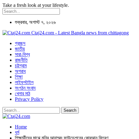
Take a fresh look at your lifestyle.
শুক্রবার, অগাস্ট ৭, ২০২৬
Ctaj24.com - Latest Bangla news from chittagong
প্রচ্ছদ
জাতীয়
সারা-বিশ্ব
রাজনীতি
চট্টগ্রাম
অপরাধ
শিক্ষা
লাইফস্টাইল
সংগঠন সংবাদ
খেলার মাঠ
Privacy Policy
Home
ধর্ম
শিক্ষার্থীদের মাঝে মনির আহাম্মদ ফাউন্ডেশনের কোরআন বিতরণ