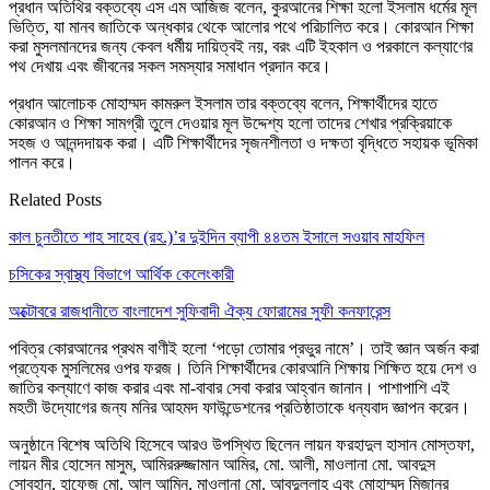
​প্রধান অতিথির বক্তব্যে এস এম আজিজ বলেন, কুরআনের শিক্ষা হলো ইসলাম ধর্মের মূল
ভিত্তি, যা মানব জাতিকে অন্ধকার থেকে আলোর পথে পরিচালিত করে। কোরআন শিক্ষা
করা মুসলমানদের জন্য কেবল ধর্মীয় দায়িত্বই নয়, বরং এটি ইহকাল ও পরকালে কল্যাণের
পথ দেখায় এবং জীবনের সকল সমস্যার সমাধান প্রদান করে।
​প্রধান আলোচক মোহাম্মদ কামরুল ইসলাম তার বক্তব্যে বলেন, শিক্ষার্থীদের হাতে
কোরআন ও শিক্ষা সামগ্রী তুলে দেওয়ার মূল উদ্দেশ্য হলো তাদের শেখার প্রক্রিয়াকে
সহজ ও আনন্দদায়ক করা। এটি শিক্ষার্থীদের সৃজনশীলতা ও দক্ষতা বৃদ্ধিতে সহায়ক ভূমিকা
পালন করে।
Related Posts
কাল চুনতীতে শাহ সাহেব (রহ.)’র দুইদিন ব্যাপী ৪৪তম ইসালে সওয়াব মাহফিল
চসিকের স্বাস্থ্য বিভাগে আর্থিক কেলেংকারী
অক্টোবরে রাজধানীতে বাংলাদেশ সুফিবাদী ঐক্য ফোরামের সুফী কনফারেন্স
পবিত্র কোরআনের প্রথম বাণীই হলো ‘পড়ো তোমার প্রভুর নামে’। তাই জ্ঞান অর্জন করা
প্রত্যেক মুসলিমের ওপর ফরজ। তিনি শিক্ষার্থীদের কোরআনি শিক্ষায় শিক্ষিত হয়ে দেশ ও
জাতির কল্যাণে কাজ করার এবং মা-বাবার সেবা করার আহ্বান জানান। পাশাপাশি এই
মহতী উদ্যোগের জন্য মনির আহমদ ফাউন্ডেশনের প্রতিষ্ঠাতাকে ধন্যবাদ জ্ঞাপন করেন।
​অনুষ্ঠানে বিশেষ অতিথি হিসেবে আরও উপস্থিত ছিলেন লায়ন ফরহাদুল হাসান মোস্তফা,
লায়ন মীর হোসেন মাসুম, আমিররুজ্জামান আমির, মো. আলী, মাওলানা মো. আবদুস
সোবহান, হাফেজ মো. আল আমিন, মাওলানা মো. আবদুল্লাহ এবং মোহাম্মদ মিজানুর