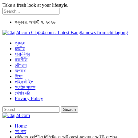
Take a fresh look at your lifestyle.
শুক্রবার, অগাস্ট ৭, ২০২৬
Ctaj24.com - Latest Bangla news from chittagong
প্রচ্ছদ
জাতীয়
সারা-বিশ্ব
রাজনীতি
চট্টগ্রাম
অপরাধ
শিক্ষা
লাইফস্টাইল
সংগঠন সংবাদ
খেলার মাঠ
Privacy Policy
Home
সব খবর
সাজিনাজ হসপিটাল লিমিটেড ও স্মার্ট হেলথ ক্লাবের এমওইউ সম্পন্ন