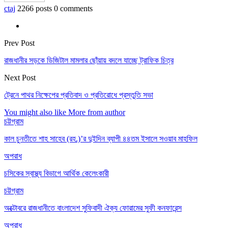
ctaj
2266 posts
0 comments
Prev Post
রাজধানীর সড়কে ডিজিটাল মামলার ছোঁয়ায় বদলে যাচ্ছে ট্রাফিক চিত্র
Next Post
ট্রেনে পাথর নিক্ষেপের প্রতিবাদ ও প্রতিরোধে প্রস্তুতি সভা
You might also like
More from author
চট্টগ্রাম
কাল চুনতীতে শাহ সাহেব (রহ.)’র দুইদিন ব্যাপী ৪৪তম ইসালে সওয়াব মাহফিল
অপরাধ
চসিকের স্বাস্থ্য বিভাগে আর্থিক কেলেংকারী
চট্টগ্রাম
অক্টোবরে রাজধানীতে বাংলাদেশ সুফিবাদী ঐক্য ফোরামের সুফী কনফারেন্স
অপরাধ