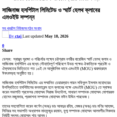
সাজিনাজ হসপিটাল লিমিটেড ও স্মার্ট হেলথ ক্লাবের
এমওইউ সম্পন্ন
সব খবর
টপ নিউজ
সংগঠন সংবাদ
By
ctaj
Last updated
May 18, 2026
0
Share
ডেস্ক: স্বাস্থ্য সুরক্ষা ও পরিচর্যার লক্ষ্যে চট্টগ্রাম নগরীর বায়েজিদ স্মার্ট হেলথ্ ক্লাব ও
সাজিনাজ হসপিটাল এর মধ্যে সৌহার্দ্যপূর্ণ পরিবেশে উভয় পক্ষের ঐকান্তিক প্রচেষ্টা ও
ঐক্যমতের ভিত্তিতে গত ১৬ই মে আনুষ্ঠানিক ভাবে এমওইউ (MOU) ঝরমহরহম
ঈবৎবসড়হু অনুষ্ঠিত হয়।
সাজিনাজ হসপিটাল লিমিটেড এর সম্মানিত চেয়ারম্যান লায়ন সফিকুল ইসলাম মহোদয়ের
উপস্থিতিতে হসপিটালের কনফারেন্স হলে ক্লাবের পক্ষে এমওইউ (MOU) তে স্বাক্ষর
করেন সভাপতি প্রফেসর মোহাম্মদ সিরাজ উদদৌলা, সাধারণ সম্পাদক মোহাম্মদ মোশাররফ
হোসেন মজুমদার, প্রকাশনা সম্পাদক মোহাম্মদ মঈন উদ্দিন পারভেজ।
তাদের সহযোগিতা করেন কর্ণেল (অবঃ) ডাঃ আবদুর রহিম, মেজর (অবঃ) ডাঃ মণির আহমদ,
সিনিয়র সহ সভাপতি অধ্যাপক মাহফুজুর রহমান, যুগ্ম সম্পাদক মোহাম্মদ আলমগীর সিকদার
নির্বাহী সদস্য মোহাম্মদ শাহ আলম।