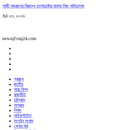
গাজী নজরুলের বিরুদ্ধে হত্যাচেষ্টার মামলা নিজ গাড়িচালক
Jul ২৩, ২০২৬
news@ctaj24.com
প্রচ্ছদ
জাতীয়
সারা-বিশ্ব
রাজনীতি
চট্টগ্রাম
অপরাধ
শিক্ষা
লাইফস্টাইল
সংগঠন সংবাদ
খেলার মাঠ