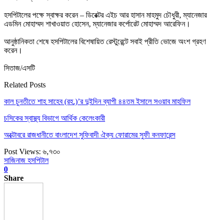
হসপিটালের পক্ষে স্বাক্ষর করেন – ডিরেক্টর এইচ আর হাসান মাহমুদ চৌধুরী, ম্যানেজার
এডমিন মোহাম্মদ শাখাওয়াত হোসেন, ম্যানেজার কর্পোরেট মোহাম্মদ আরেফিন।
আনুষ্ঠানিকতা শেষে হসপিটালের বিশেষায়িত রেস্টুরেন্টে সবাই প্রীতি ভোজে অংশ গ্রহণ
করেন।
সিতাজ/এসটি
Related Posts
কাল চুনতীতে শাহ সাহেব (রহ.)’র দুইদিন ব্যাপী ৪৪তম ইসালে সওয়াব মাহফিল
চসিকের স্বাস্থ্য বিভাগে আর্থিক কেলেংকারী
অক্টোবরে রাজধানীতে বাংলাদেশ সুফিবাদী ঐক্য ফোরামের সুফী কনফারেন্স
Post Views:
৬,৭৩০
সাজিনাজ হসপিটাল
0
Share