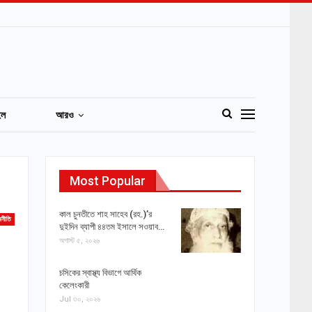
ইল
আরও
Most Popular
কাল চুনতীতে শাহ সাহেব (রহ.)’র
জনীতি
দুইদিন ব্যাপী ৪৪তম ইসালে সওয়াব…
অগাস্ট ৫, ২০২৬
চসিকের স্বাস্থ্য বিভাগে আর্থিক
কেলেংকারী
Jul ৩০, ২০২৬