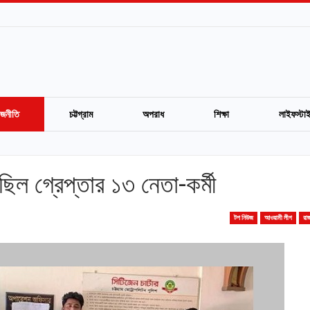
াজনীতি
চট্টগ্রাম
অপরাধ
শিক্ষা
লাইফস্টা
িল গ্রেপ্তার ১৩ নেতা-কর্মী
টপ নিউজ
আওয়ামী লীগ
রা