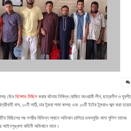
কাপড় বেঁধে
বিক্ষোভ মিছিল
করার ঘটনায় নিষিদ্ধ ঘোষিত আওয়ামী লীগ, ছাত্রলীগ ও যুবলী
াত্রীবাহী বাস, ১০টি লাঠি, চার টুকরা সাদা কাপড় এবং ১৩টি ইটের টুকরাও জব্দ করা হয়ে
ংঘটিত মিছিলের পর নগরীর বিভিন্ন স্থানে অভিযান চালিয়ে ডবলমুরিং থানা পুলিশ তাদের
পর আইনশৃঙ্খলা বাহিনী অভিযানে নামে।