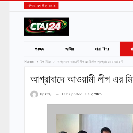
শনিবার, অগাস্ট ৮, ২০২৬
প্রচ্ছদ
জাতীয়
সারা-বিশ্ব
র
Home
টপ নিউজ
আগ্রাবাদে আওয়ামী লীগ এর মিছিল গ্রেপ্তার ১৩ নেতা-কর্মী
আগ্রাবাদে আওয়ামী লীগ এর মিছ
Last updated
Jun 7, 2026
By
Ctaj