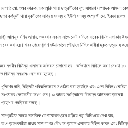
র সভাপতি মো. ওমর ফারুক, ডবলমুরিং থানা ছাত্রলীগের যুগ্ম সাধারণ সম্পাদক আহমদ রে
া কর্ণফুলী থানা যুবলীগের সক্রিয় সদস্য ও ইউপি সদস্য পদপ্রার্থী মো. ইরফানকেও
গ) আমিনুর রশিদ জানান, শুক্রবার সকাল সাড়ে ১০টার দিকে বারেক বিল্ডিং এলাকায় ইস
িল বের করা হয়। খবর পেয়ে পুলিশ ঘটনাস্থলে পৌঁছালে মিছিলকারীরা দ্রুত ছত্রভঙ্গ হয়ে
েষণ করে নগরীর বিভিন্ন এলাকায় অভিযান চালানো হয়। অভিযানে মিছিলে অংশ নেওয়া ১৩
বিভিন্ন সরঞ্জামও জব্দ করা হয়েছে।
পুলিশের দাবি, মিছিলটি পরিকল্পিতভাবে সংগঠিত করা হয়েছিল এবং এতে নিষিদ্ধ ঘোষিত
সংগঠনের নেতাকর্মীরা অংশ নেন। এ ঘটনায় সংশ্লিষ্টদের বিরুদ্ধে আইনগত ব্যবস্থা
গ্রহণের প্রক্রিয়া চলছে।
সাম্প্রতিক সময়ে সামাজিক যোগাযোগমাধ্যমে ছড়িয়ে পড়া ভিডিওতে দেখা যায়,
অংশগ্রহণকারীরা মাথায় সাদা কাপড় বেঁধে আগ্রাবাদ এলাকায় মিছিল করেন এবং বিভিন্