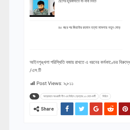
ছেলের ছুরিকাঘাতে মা-বাবা নিহত
৪৫ বছর পর জিয়াউর রহমান হত্যা মামলায় নতুন মোড়
আইনশৃঙ্খলা পরিস্থিতি বজায় রাখতে এ ধরনের কর্মকাণ্ডের বিরুদ
/এস.টি
Post Views:
৯,৮১১
আগ্রাবাদে আওয়ামী লীগ এর মিছিল গ্রেপ্তার ১৩ নেতা-কর্মী
মিছিল
Share