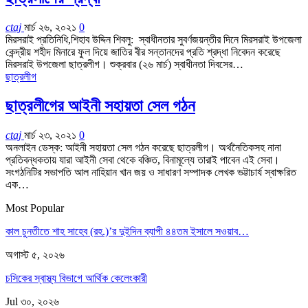
ctaj
মার্চ ২৬, ২০২১
0
মিরসরাই প্রতিনিধি,শিহাব উদ্দিন শিবলু: স্বাধীনতার সুবর্ণজয়ন্তীর দিনে মিরসরাই উপজেলা
কেন্দ্রীয় শহীদ মিনারে ফুল দিয়ে জাতির বীর সন্তানদের প্রতি শ্রদ্ধা নিবেদন করেছে
মিরসরাই উপজেলা ছাত্রলীগ। শুক্রবার (২৬ মার্চ) স্বাধীনতা দিবসের…
ছাত্রলীগ
ছাত্রলীগের আইনী সহায়তা সেল গঠন
ctaj
মার্চ ২৩, ২০২১
0
অনলাইন ডেস্ক: আইনী সহায়তা সেল গঠন করেছে ছাত্রলীগ। অর্থনৈতিকসহ নানা
প্রতিবন্ধকতায় যারা আইনী সেবা থেকে বঞ্চিত, বিনামূল্যে তারাই পাবেন এই সেবা।
সংগঠনিটির সভাপতি আল নাহিয়ান খান জয় ও সাধারণ সম্পাদক লেখক ভট্টাচার্য স্বাক্ষরিত
এক…
Most Popular
কাল চুনতীতে শাহ সাহেব (রহ.)’র দুইদিন ব্যাপী ৪৪তম ইসালে সওয়াব…
অগাস্ট ৫, ২০২৬
চসিকের স্বাস্থ্য বিভাগে আর্থিক কেলেংকারী
Jul ৩০, ২০২৬