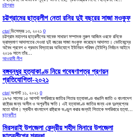
চট্টগ্রাম
চট্টগ্রামের ছাত্রলীগ নেতা রনির দুই বছরের সাজা মওকুফ
ctaj
ডিসেম্বর ১৩, ২০২১
0
চট্টগ্রাম মহানগর ছাত্রলীগের সাবেক সাধারণ সম্পাদক নুরুল আজিম ওরফে রনিকে
ভ্রাম্যমাণ আদালতের দেওয়া দুই বছরের সাজা মওকুফ করেছেন আদালত। ভোটকেন্দ্রে
অবৈধ প্রবেশ ও প্রভাব বিস্তারের অভিযোগে ইউনিয়ন পরিষদ (ইউপি) নির্বাচন আইনে
২০১৬ সালে তাঁর…
আওয়ামী লীগ
বঙ্গবন্ধুর হত্যাকাণ্ড নিয়ে গবেষণাপত্র প্রণয়ন
প্রতিযোগিতা-২০২১
ctaj
অগাস্ট ১১, ২০২১
0
১৯৭৫ সালের ১৫ আগস্ট সপরিবারে জাতির পিতার হত্যাকাণ্ড বাঙালি জাতি ও বাংলাদেশ
রাষ্ট্রের জন্য অসীম ও অপূরণীয় ক্ষতি। এই হত্যাকাণ্ড জাতির জন্য এক দুঃস্বপ্নের
মতো ঘটনা। স্বাধীন বাংলাদেশ রাষ্ট্রকে ভণ্ডুল করার জন্যই পিতাকে সপরিবারে হত্যা…
ছাত্রলীগ
মিরসরাই উপজেলা কেন্দ্রীয় শহীদ মিনারে উপজেলা
ছাত্রলীগের শ্রদ্ধা