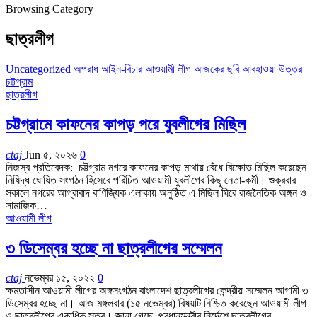
Browsing Category
ছাত্রলীগ
Uncategorized
অপরাধ
আইন-বিচার
আওয়ামী লীগ
আজকের ছবি
আবহাওয়া
উত্তর
চট্টগ্রাম
ছাত্রলীগ
চট্টগ্রামে কাফনের কাপড় পরে যুবলীগের মিছিল
ctaj
Jun ৫, ২০২৬
0
নিজস্ব প্রতিবেদক: চট্টগ্রাম নগরে কাফনের কাপড় মাথায় বেঁধে বিক্ষোভ মিছিল করেছেন
নিষিদ্ধ ঘোষিত সংগঠন হিসেবে পরিচিত আওয়ামী যুবলীগের কিছু নেতা-কর্মী। শুক্রবার
সকালে নগরের আগ্রাবাদ বাণিজ্যিক এলাকায় অনুষ্ঠিত এ মিছিল ঘিরে রাজনৈতিক অঙ্গন ও
সামাজিক…
আওয়ামী লীগ
৩ ডিসেম্বর হচ্ছে না ছাত্রলীগের সম্মেলন
ctaj
নভেম্বর ১৫, ২০২২
0
ক্ষমতাসীন আওয়ামী লীগের অঙ্গসংগঠন বাংলাদেশ ছাত্রলীগের কেন্দ্রীয় সম্মেলন আগামী ৩
ডিসেম্বর হচ্ছে না। আজ মঙ্গলবার (১৫ নভেম্বর) বিষয়টি নিশ্চিত করেছেন আওয়ামী লীগ
ও ছাত্রলীগের একাধিক সূত্র। জানা গেছে, প্রধানমন্ত্রীর নির্দেশে ছাত্রলীগের…