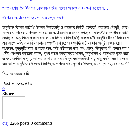
পদত্যাগের তিন দিন পর ফেসবুক বার্তায় নিজের অবস্থান ব্যাখ্যা করেছেন…
দীপেন দেওয়ানের পদত্যাগ নিয়ে নতুন বিতর্ক
অনুষ্ঠানে বিশেষ অতিথি ছিলেন বিলাইছড়ি উপজেলার নির্বাহী কর্মকর্তা পারভেজ চৌধুরী, ভ
সদস্য ও সাবেক উপজেলা পরিষদের চেয়ারম্যান জয়সেন তঞ্চঙ্গ্যা, সাংগঠনিক সম্পাদক অভিলা
এছাড়াও অনুষ্ঠোনে প্রধান ধর্মালোচক হিসেবে বিলাইছড়ি বাঙ্গালকাটা বহুমুখী বৌদ্ধ বিহারের
এর আগে আজ শুক্রবার সকালে পঞ্চশীল গ্রহণের মধ্যদিয়ে চীবর দান অনুষ্ঠান শুরু হয়।
সংঘদান, বুদ্ধমুর্তি দান, কল্পতরু দান, অষ্ট পরিষ্কার দান এবং বৌদ্ধ ভিক্ষুদের পিণ্ডদান স
ধর্মীয় দেশনায় বক্তারা বলেন, পুণ্য লাভে বনভান্তের শাসন, অনুশাসন ও আদর্শকে বুকে 
এসময় বনবিহারে পুণ্য লাভের আশায় আগত বৌদ্ধ ধর্মাবলম্বীরা সাধু সাধু ধ্বনি দেন। শেষে
এর আগে অনুষ্ঠানের শুরুতে বিলাইছড়ি উপজেলার কেন্দ্রীয় দিঘলছড়ি বৌদ্ধ বিহারের নব-ন
সি-তাজ.কম/এস.টি
Post Views:
৫৪৩
0
Share
ctaj
2266 posts
0 comments