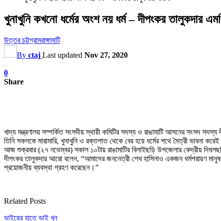
খুনাখুনি কখনো ধর্মের অংশ নয় ধর্ম – দীপংকর তালুকদার এম
উত্তর চট্টগ্রাম
রাঙ্গামাটি
By
ctaj
Last updated
Nov 27, 2020
0
Share
খাদ্য মন্ত্রণালয় সম্পর্কিত সংসদীয় স্থায়ী কমিটির সদস্য ও রাঙামাটি আসনের সংসদ সদস্য দী
তিনি সকলকে মারামারি, খুনাখুনি ও রক্তপাত থেকে বের হয়ে ধর্মের পথে মৈত্রী ভাবনা ক
আজ শুক্রবার (২৭ নভেম্বর) সকাল ১০টায় রাঙামাটির বিলাইছড়ি উপজেলার কেদ্রীয় দিঘল
দীপংকর তালুকদার আরো বলেন, “আমাদের জননেত্রী শেখ হাসিনাও একজন ধর্মপরায়ণ মানুষ এব
প্রয়োজনীয় ব্যবস্থা গ্রহণ করেছেন।”
Related Posts
ভাইয়ের হাতে ভাই খুন