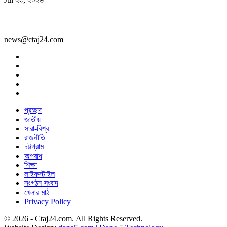
news@ctaj24.com
প্রচ্ছদ
জাতীয়
সারা-বিশ্ব
রাজনীতি
চট্টগ্রাম
অপরাধ
শিক্ষা
লাইফস্টাইল
সংগঠন সংবাদ
খেলার মাঠ
Privacy Policy
© 2026 - Ctaj24.com. All Rights Reserved.