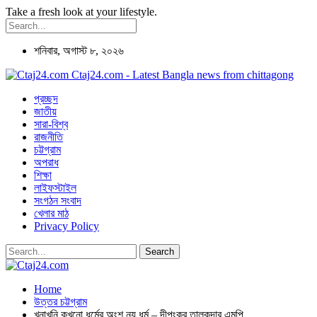
Take a fresh look at your lifestyle.
শনিবার, অগাস্ট ৮, ২০২৬
Ctaj24.com - Latest Bangla news from chittagong
প্রচ্ছদ
জাতীয়
সারা-বিশ্ব
রাজনীতি
চট্টগ্রাম
অপরাধ
শিক্ষা
লাইফস্টাইল
সংগঠন সংবাদ
খেলার মাঠ
Privacy Policy
Home
উত্তর চট্টগ্রাম
খুনাখুনি কখনো ধর্মের অংশ নয় ধর্ম – দীপংকর তালুকদার এমপি