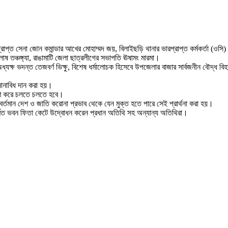
ারপ্রাপ্ত সেনা জোন কমান্ডার আখের মোহাম্মদ জয়, বিলাইছড়ি থানার ভারপ্রাপ্ত কর্মকর্তা (
ষ তঞ্চঙ্গ্যা, রাঙামাটি জেলা ছাত্রলীগের সভাপতি ঊষামং মারমা।
 অধ্যক্ষ ভদন্ত তেজবর্ণ ভিক্ষু, বিশেষ ধর্মালোচক হিসেবে উপজেলার বাজার সার্বজনীন বৌদ্ধ ব
হ নানাবিধ দান করা হয়।
ধারণ করে চলতে চলতে হবে।
 বর্তমান দেশ ও জাতি করোনা প্রভাব থেকে যেন মুক্ত হতে পারে সেই প্রার্থনা করা হয়।
ির্মিত ভবন ফিতা কেটে উদ্বোধন করেন প্রধান অতিথি সহ অন্যান্য অতিথিরা।