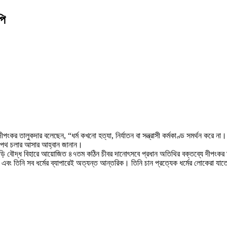
পি
পংকর তালুকদার বলেছেন, “ধর্ম কখনো হত্যা, নির্যাতন বা সন্ত্রাসী কর্মকাণ্ড সমর্থন করে না
রেই পথ চলার আসার আহ্বান জানান।
ছড়ি বৌদ্ধ বিহারে আয়োজিত ৪৭তম কঠিন চীবর দানোৎসবে প্রধান অতিথির বক্তব্যে দীপংক
ং তিনি সব ধর্মের ব্যাপারেই অত্যন্ত আন্তরিক। তিনি চান প্রত্যেক ধর্মের লোকেরা যাতে