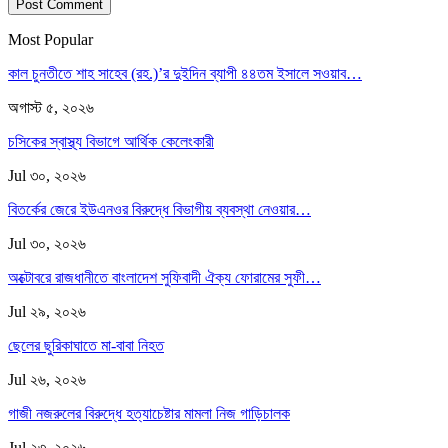
Most Popular
কাল চুনতীতে শাহ সাহেব (রহ.)’র দুইদিন ব্যাপী ৪৪তম ইসালে সওয়াব…
অগাস্ট ৫, ২০২৬
চসিকের স্বাস্থ্য বিভাগে আর্থিক কেলেংকারী
Jul ৩০, ২০২৬
বিতর্কের জেরে ইউএনওর বিরুদ্ধে বিভাগীয় ব্যবস্থা নেওয়ার…
Jul ৩০, ২০২৬
অক্টোবরে রাজধানীতে বাংলাদেশ সুফিবাদী ঐক্য ফোরামের সুফী…
Jul ২৯, ২০২৬
ছেলের ছুরিকাঘাতে মা-বাবা নিহত
Jul ২৬, ২০২৬
গাজী নজরুলের বিরুদ্ধে হত্যাচেষ্টার মামলা নিজ গাড়িচালক
Jul ২৩, ২০২৬