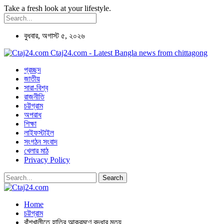
Take a fresh look at your lifestyle.
বুধবার, অগাস্ট ৫, ২০২৬
Ctaj24.com - Latest Bangla news from chittagong
প্রচ্ছদ
জাতীয়
সারা-বিশ্ব
রাজনীতি
চট্টগ্রাম
অপরাধ
শিক্ষা
লাইফস্টাইল
সংগঠন সংবাদ
খেলার মাঠ
Privacy Policy
Home
চট্টগ্রাম
বাঁশখালীতে হাতির আক্রমণে বৃদ্ধার মৃত্যু