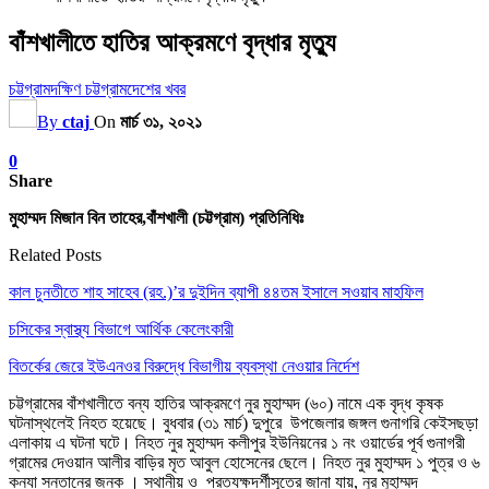
বাঁশখালীতে হাতির আক্রমণে বৃদ্ধার মৃত্যু
চট্টগ্রাম
দক্ষিণ চট্টগ্রাম
দেশের খবর
By
ctaj
On
মার্চ ৩১, ২০২১
0
Share
মুহাম্মদ মিজান বিন তাহের,বাঁশখালী (চট্টগ্রাম) প্রতিনিধিঃ
Related Posts
কাল চুনতীতে শাহ সাহেব (রহ.)’র দুইদিন ব্যাপী ৪৪তম ইসালে সওয়াব মাহফিল
চসিকের স্বাস্থ্য বিভাগে আর্থিক কেলেংকারী
বিতর্কের জেরে ইউএনওর বিরুদ্ধে বিভাগীয় ব্যবস্থা নেওয়ার নির্দেশ
চট্টগ্রামের বাঁশখালীতে বন্য হাতির আক্রমণে নুর মুহাম্মদ (৬০) নামে এক বৃদ্ধ কৃষক
ঘটনাস্থলেই নিহত হয়েছে। বুধবার (৩১ মার্চ) দুপুরে উপজেলার জঙ্গল গুনাগরি কেইসছড়া
এলাকায় এ ঘটনা ঘটে। নিহত নুর মুহাম্মদ কলীপুর ইউনিয়নের ১ নং ওয়ার্ডের পূর্ব গুনাগরী
গ্রামের দেওয়ান আলীর বাড়ির মৃত আবুল হোসেনের ছেলে। নিহত নুর মুহাম্মদ ১ পুত্র ও ৬
কন্যা সন্তানের জনক । স্থানীয় ও প্রত্যক্ষদর্শীসূত্রে জানা যায়, নুর মুহাম্মদ