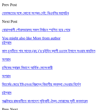
Prev Post
হেফাজতের সঙ্গে কোনো সংশ্রব নেই: বিএনপির মহাসচিব
Next Post
বোয়ালখালী পৌরসভারসহ সকল নির্বাচন স্হগিত হয়ে গেছে
You might also like
More from author
চট্টগ্রাম
কাল চুনতীতে শাহ সাহেব (রহ.)’র দুইদিন ব্যাপী ৪৪তম ইসালে সওয়াব মাহফিল
অপরাধ
চসিকের স্বাস্থ্য বিভাগে আর্থিক কেলেংকারী
অপরাধ
বিতর্কের জেরে ইউএনওর বিরুদ্ধে বিভাগীয় ব্যবস্থা নেওয়ার নির্দেশ
চট্টগ্রাম
অক্টোবরে রাজধানীতে বাংলাদেশ সুফিবাদী ঐক্য ফোরামের সুফী কনফারেন্স
Prev
Next