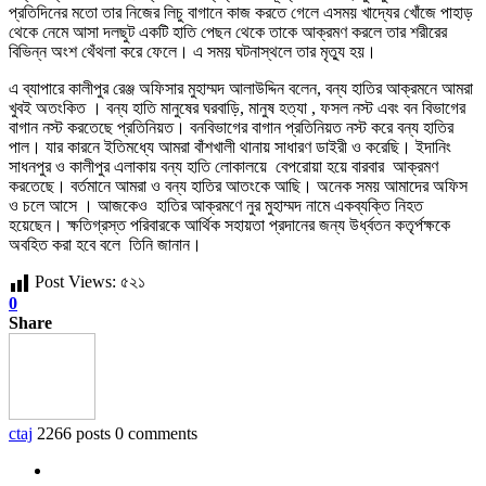
প্রতিদিনের মতো তার নিজের লিচু বাগানে কাজ করতে গেলে এসময় খাদ্যের খোঁজে পাহাড়
থেকে নেমে আসা দলছুট একটি হাতি পেছন থেকে তাকে আক্রমণ করলে তার শরীরের
বিভিন্ন অংশ থেঁথলা করে ফেলে। এ সময় ঘটনাস্থলে তার মৃত্যু হয়।
এ ব্যাপারে কালীপুর রেঞ্জ অফিসার মুহাম্মদ আলাউদ্দিন বলেন, বন্য হাতির আক্রমনে আমরা
খুবই অতংকিত । বন্য হাতি মানুষের ঘরবাড়ি, মানুষ হত্যা , ফসল নস্ট এবং বন বিভাগের
বাগান নস্ট করতেছে প্রতিনিয়ত। বনবিভাগের বাগান প্রতিনিয়ত নস্ট করে বন্য হাতির
পাল। যার কারনে ইতিমধ্যে আমরা বাঁশখালী থানায় সাধারণ ডাইরী ও করেছি। ইদানিং
সাধনপুর ও কালীপুর এলাকায় বন্য হাতি লোকালয়ে বেপরোয়া হয়ে বারবার আক্রমণ
করতেছে। বর্তমানে আমরা ও বন্য হাতির আতংকে আছি। অনেক সময় আমাদের অফিস
ও চলে আসে । আজকেও হাতির আক্রমণে নুর মুহাম্মদ নামে একব্যক্তি নিহত
হয়েছেন। ক্ষতিগ্রস্ত পরিবারকে আর্থিক সহায়তা প্রদানের জন্য উর্ধ্বতন কতৃর্পক্ষকে
অবহিত করা হবে বলে তিনি জানান।
Post Views:
৫২১
0
Share
ctaj
2266 posts
0 comments