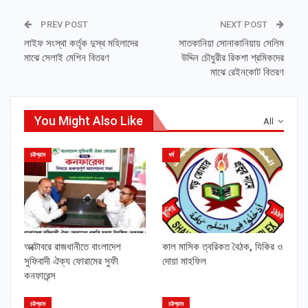
PREV POST
NEXT POST
লাইফ সংস্থা কর্তৃক দুস্থ মহিলাদের
সাতকানিয়া সোনাকানিয়ায় সেলিম
মাঝে সেলাই মেশিন বিতরণ
উদ্দিন চৌধুরীর রিকশা শ্রমিকদের
মাঝে রেইনকোট বিতরণ
You Might Also Like
All
চট্টগ্রাম
ধর্ম
অক্টোবরে রাজধানীতে বাংলাদেশ
কাল মাসিক ত্বরিকত বৈঠক, যিকির ও
সুফিবাদী ঐক্য ফোরামের সুফী
দোয়া মাহফিল
কনফারেন্স
চট্টগ্রাম
চট্টগ্রাম