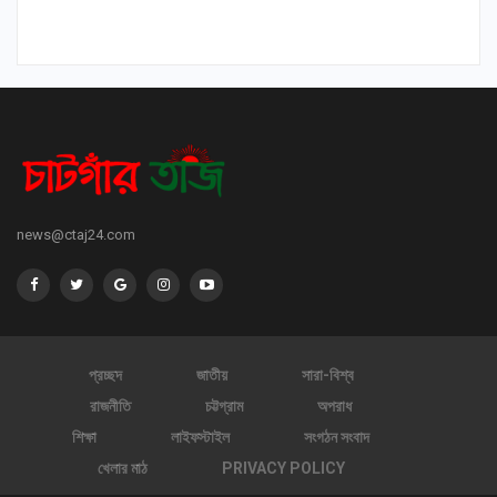
news@ctaj24.com
প্রচ্ছদ
জাতীয়
সারা-বিশ্ব
রাজনীতি
চট্টগ্রাম
অপরাধ
শিক্ষা
লাইফস্টাইল
সংগঠন সংবাদ
খেলার মাঠ
PRIVACY POLICY