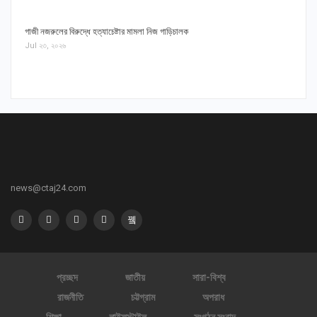
গাজী নজরুলের বিরুদ্ধে হত্যাচেষ্টার মামলা নিজ গাড়িচালক
Jul ২৩, ২০২৬
news@ctaj24.com
প্রচ্ছদ
জাতীয়
সারা-বিশ্ব
রাজনীতি
চট্টগ্রাম
অপরাধ