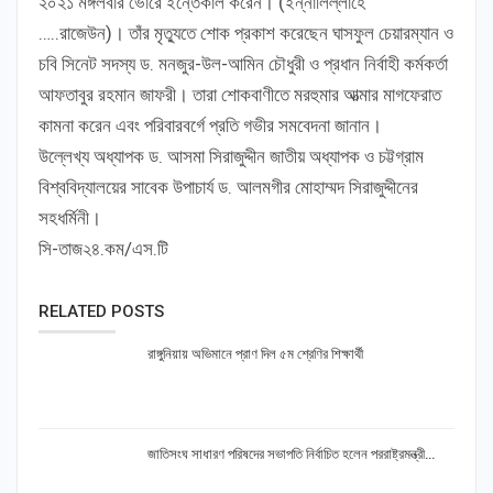
২০২১ মঙ্গলবার ভোরে ইন্তেকাল করেন। (ইন্নালিল্লাহে
…..রাজেউন)। তাঁর মৃত্যুতে শোক প্রকাশ করেছেন ঘাসফুল চেয়ারম্যান ও
চবি সিনেট সদস্য ড. মনজুর-উল-আমিন চৌধুরী ও প্রধান নির্বাহী কর্মকর্তা
আফতাবুর রহমান জাফরী। তারা শোকবাণীতে মরহুমার আত্মার মাগফেরাত
কামনা করেন এবং পরিবারবর্গে প্রতি গভীর সমবেদনা জানান।
উল্লেখ্য অধ্যাপক ড. আসমা সিরাজুদ্দীন জাতীয় অধ্যাপক ও চট্টগ্রাম
বিশ্ববিদ্যালয়ের সাবেক উপাচার্য ড. আলমগীর মোহাম্মদ সিরাজুদ্দীনের
সহধর্মিনী।
সি-তাজ২৪.কম/এস.টি
RELATED POSTS
রাঙ্গুনিয়ায় অভিমানে প্রাণ দিল ৫ম শ্রেণির শিক্ষার্থী
জাতিসংঘ সাধারণ পরিষদের সভাপতি নির্বাচিত হলেন পররাষ্ট্রমন্ত্রী…