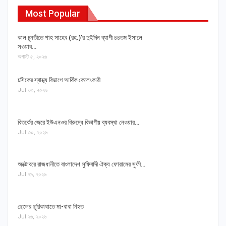
Most Popular
কাল চুনতীতে শাহ সাহেব (রহ.)’র দুইদিন ব্যাপী ৪৪তম ইসালে
সওয়াব…
অগাস্ট ৫, ২০২৬
চসিকের স্বাস্থ্য বিভাগে আর্থিক কেলেংকারী
Jul ৩০, ২০২৬
বিতর্কের জেরে ইউএনওর বিরুদ্ধে বিভাগীয় ব্যবস্থা নেওয়ার…
Jul ৩০, ২০২৬
অক্টোবরে রাজধানীতে বাংলাদেশ সুফিবাদী ঐক্য ফোরামের সুফী…
Jul ২৯, ২০২৬
ছেলের ছুরিকাঘাতে মা-বাবা নিহত
Jul ২৬, ২০২৬