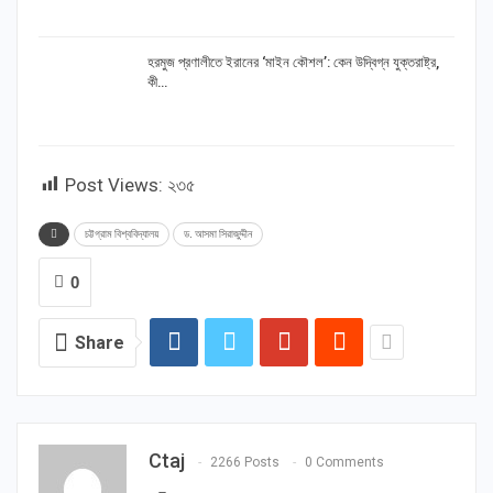
হরমুজ প্রণালীতে ইরানের ‘মাইন কৌশল’: কেন উদ্বিগ্ন যুক্তরাষ্ট্র,
কী…
Post Views:
২৩৫
চট্টগ্রাম বিশ্ববিদ্যালয়
ড. আসমা সিরাজুদ্দীন
0
Share
Ctaj
2266 Posts
0 Comments