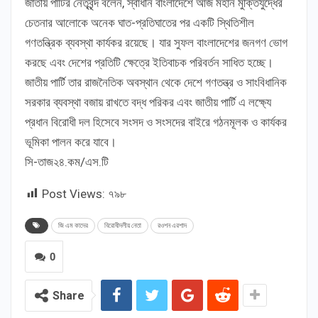
জাতীয় পার্টির নেতৃবৃন্দ বলেন, স্বাধীন বাংলাদেশে আজ মহান মুক্তিযুদ্ধের
চেতনার আলোকে অনেক ঘাত-প্রতিঘাতের পর একটি স্থিতিশীল
গণতন্ত্রিক ব্যবস্থা কার্যকর রয়েছে। যার সুফল বাংলাদেশের জনগণ ভোগ
করছে এবং দেশের প্রতিটি ক্ষেত্রে ইতিবাচক পরিবর্তন সাধিত হচ্ছে।
জাতীয় পার্টি তার রাজনৈতিক অবস্থান থেকে দেশে গণতন্ত্র ও সাংবিধানিক
সরকার ব্যবস্থা বজায় রাখতে বদ্ধ পরিকর এবং জাতীয় পার্টি এ লক্ষ্যে
প্রধান বিরোধী দল হিসেবে সংসদ ও সংসদের বাইরে গঠনমূলক ও কার্যকর
ভূমিকা পালন করে যাবে।
সি-তাজ২৪.কম/এস.টি
Post Views:
৭৯৮
জি এম কাদের
বিরোধীদলীয় নেতা
রওশন এরশাদ
0
Share