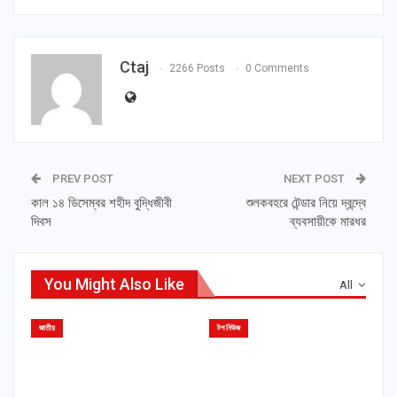
Ctaj
2266 Posts
0 Comments
PREV POST
NEXT POST
কাল ১৪ ডিসেম্বর শহীদ বুদ্ধিজীবী
শুলকবহরে টেন্ডার নিয়ে দ্বন্দ্বে
দিবস
ব্যবসায়ীকে মারধর
You Might Also Like
All
জাতীয়
টপ নিউজ