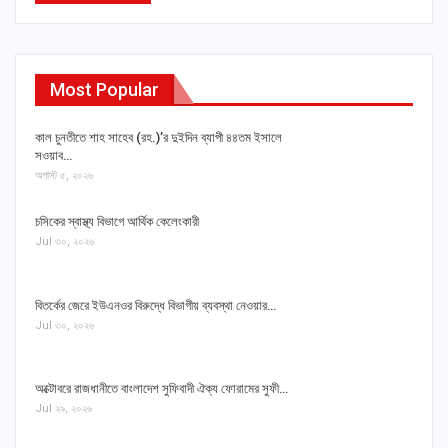
Most Popular
কাল চুনতীতে শাহ সাহেব (রহ.)’র দুইদিন ব্যাপী ৪৪তম ইসালে
সওয়াব…
অগাস্ট ৫, ২০২৬
চসিকের স্বাস্থ্য বিভাগে আর্থিক কেলেংকারী
Jul ৩০, ২০২৬
বিতর্কের জেরে ইউএনওর বিরুদ্ধে বিভাগীয় ব্যবস্থা নেওয়ার…
Jul ৩০, ২০২৬
অক্টোবরে রাজধানীতে বাংলাদেশ সুফিবাদী ঐক্য ফোরামের সুফী…
Jul ২৯, ২০২৬