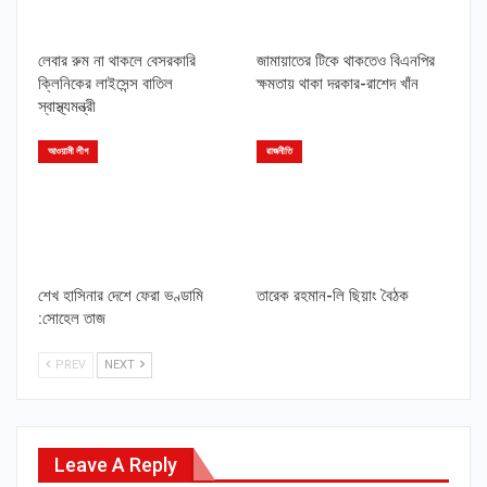
লেবার রুম না থাকলে বেসরকারি
জামায়াতের টিকে থাকতেও বিএনপির
ক্লিনিকের লাইসেন্স বাতিল
ক্ষমতায় থাকা দরকার-রাশেদ খাঁন
স্বাস্থ্যমন্ত্রী
আওয়ামী লীগ
রাজনীতি
শেখ হাসিনার দেশে ফেরা ভণ্ডামি
তারেক রহমান-লি ছিয়াং বৈঠক
:সোহেল তাজ
PREV
NEXT
Leave A Reply