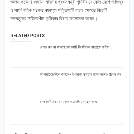
জ্ঞাপন করেন। এছাড়া মাননীয় প্রধানমন্ত্রী পৃথিবীর যে কোন দেশে গণতন্ত্র
ও সাংবিধানিক সরকার ব্যবস্থা শক্তিশালী করার ক্ষেত্রে বিরোধী
দলসমূহের দায়িত্বশীল ভূমিকার বিষয়ে আলোচনা করেন।
RELATED POSTS
লেবার রুম না থাকলে বেসরকারি ক্লিনিকের লাইসেন্স বাতিল…
জামায়াতের টিকে থাকতেও বিএনপির ক্ষমতায় থাকা দরকার-রাশেদ খাঁন
শেখ হাসিনার দেশে ফেরা ভণ্ডামি :সোহেল তাজ