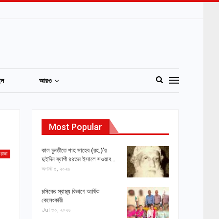
ইল
আরও
Most Popular
কাল চুনতীতে শাহ সাহেব (রহ.)’র
ঢাকা
দুইদিন ব্যাপী ৪৪তম ইসালে সওয়াব…
অগাস্ট ৫, ২০২৬
চসিকের স্বাস্থ্য বিভাগে আর্থিক
কেলেংকারী
Jul ৩০, ২০২৬