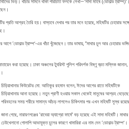
র্থীদের ভিড়। খাঁচার সামনে থাকা পরিচিতি ফলকে লেখা—‘সাদা মহিষ (ডোনাল্ড ট্রাম্প)’
েছেন।
ষটির প্রতি আগ্রহ তৈরি হয়। বাস্তবে দেখার পর তার মনে হয়েছে, মহিষটির চেহারার সঙ্গে
েছে।
ার আগে ‘ডোনাল্ড ট্রাম্প’-এর খাঁচা খুঁজেছেন। তার ভাষায়, “মাথার চুল আর চেহারার ভঙ্গি
মোতায়েন করা হয়েছে। ঢাকা অঞ্চলের ট্যুরিস্ট পুলিশ পরিদর্শক বিষ্ণু ব্রত মল্লিক জানান,
ছে।
চিড়িয়াখানার কিউরেটর মো. আতিকুর রহমান বলেন, ঈদের আগের রাতে মহিষটিকে
চিড়িয়াখানায় আনা হয়েছে। নতুন প্রাণী হওয়ায় সকাল থেকেই মানুষের আগ্রহ বেড়েছ
পরিবহনের সময় শরীরে সামান্য আঁচড় লাগলেও চিকিৎসার পর এখন মহিষটি সুস্থ রয়ে
জানা গেছে, নারায়ণগঞ্জের ‘রাবেয়া অ্যাগ্রো ফার্মে’ বড় হয়েছে এই সাদা মহিষটি। মাথার
ঢেউখেলানো গোলাপি আভাযুক্ত চুলের কারণে খামারিরা এর নাম দেন ‘ডোনাল্ড ট্রাম্প’।