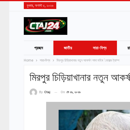
বুধবার, অগাস্ট ৫, ২০২৬
প্রচ্ছদ
জাতীয়
সারা-বিশ্ব
র
Home
সারা-বিশ্ব
মিরপুর চিড়িয়াখানার নতুন আকর্ষণ সাদা মহিষ ‘ডোনাল্ড ট্রাম্প
মিরপুর চিড়িয়াখানার নতুন আকর্ষণ
On
মে ২৯, ২০২৬
By
Ctaj