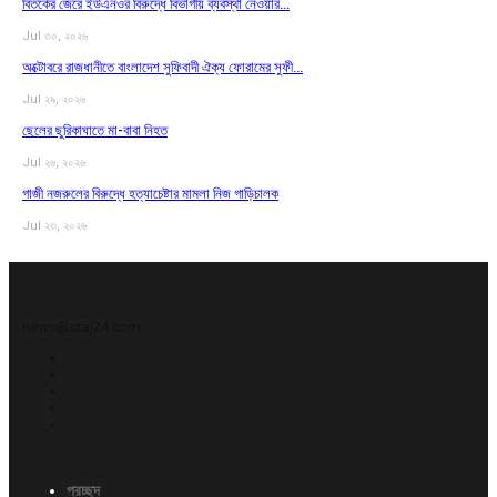
বিতর্কের জেরে ইউএনওর বিরুদ্ধে বিভাগীয় ব্যবস্থা নেওয়ার…
Jul ৩০, ২০২৬
অক্টোবরে রাজধানীতে বাংলাদেশ সুফিবাদী ঐক্য ফোরামের সুফী…
Jul ২৯, ২০২৬
ছেলের ছুরিকাঘাতে মা-বাবা নিহত
Jul ২৬, ২০২৬
গাজী নজরুলের বিরুদ্ধে হত্যাচেষ্টার মামলা নিজ গাড়িচালক
Jul ২৩, ২০২৬
news@ctaj24.com
প্রচ্ছদ