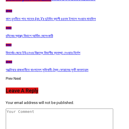
চট্টগ্রাম
কাল চুনতীতে শাহ সাহেব (রহ.)’র দুইদিন ব্যাপী ৪৪তম ইসালে সওয়াব মাহফিল
অপরাধ
চসিকের স্বাস্থ্য বিভাগে আর্থিক কেলেংকারী
অপরাধ
বিতর্কের জেরে ইউএনওর বিরুদ্ধে বিভাগীয় ব্যবস্থা নেওয়ার নির্দেশ
চট্টগ্রাম
অক্টোবরে রাজধানীতে বাংলাদেশ সুফিবাদী ঐক্য ফোরামের সুফী কনফারেন্স
Prev
Next
Leave A Reply
Your email address will not be published.