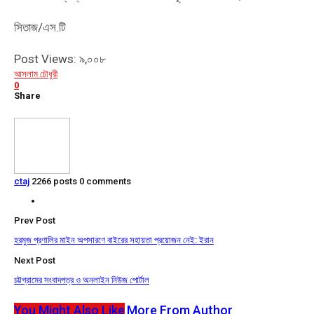
সিতাজ/এস.টি
Post Views:
৯,০০৮
আসলাম চৌধুরী
0
Share
ctaj
2266 posts
0 comments
Prev Post
হরমুজ প্রণালির মাইন অপসারণে বাইরের সহায়তা প্রয়োজন নেই: ইরান
Next Post
চট্টগ্রামের সংবাদপত্র ও অনলাইন নিউজ পোর্টাল
You Might Also Like
More From Author