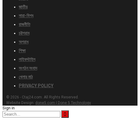
জাতীয়
সারা-বিশ্ব
রাজনীতি
চট্টগ্রাম
অপরাধ
শিক্ষা
লাইফস্টাইল
সংগঠন সংবাদ
খেলার মাঠ
PRIVACY POLICY
© 2026 - Ctaj24.com. All Rights Reserved.
Website Design:
done5.com | Done 5 Technology
Sign in