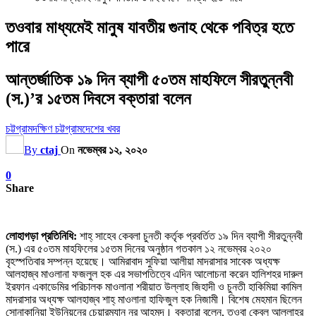
তওবার মাধ্যমেই মানুষ যাবতীয় গুনাহ থেকে পবিত্র হতে
পারে
আন্তর্জাতিক ১৯ দিন ব্যাপী ৫০তম মাহফিলে সীরতুন্নবী
(স.)’র ১৫তম দিবসে বক্তারা বলেন
চট্টগ্রাম
দক্ষিণ চট্টগ্রাম
দেশের খবর
By
ctaj
On
নভেম্বর ১২, ২০২০
0
Share
লোহাগড়া প্রতিনিধি:
শাহ্ সাহেব কেবলা চুনতী কর্তৃক প্রবর্তিত ১৯ দিন ব্যাপী সীরতুন্নবী
(স.) এর ৫০তম মাহফিলের ১৫তম দিনের অনুষ্ঠান গতকাল ১২ নভেম্বর ২০২০
বৃহস্পতিবার সম্পন্ন হয়েছে। আমিরাবাদ সুফিয়া আলীয়া মাদরাসার সাবেক অধ্যক্ষ
আলহাজ্ব মাওলানা ফজলুল হক এর সভাপতিত্বে এদিন আলোচনা করেন হালিশহর দারুল
ইরফান একাডেমির পরিচালক মাওলানা শরীয়াত উল্লাহ জিহাদী ও চুনতী হাকিমিয়া কামিল
মাদরাসার অধ্যক্ষ আলহাজ্ব শাহ্ মাওলানা হাফিজুল হক নিজামী। বিশেষ মেহমান ছিলেন
সোনাকানিয়া ইউনিয়নের চেয়ারম্যান নূর আহমদ। বক্তারা বলেন, তওবা কেবল আল্লাহর