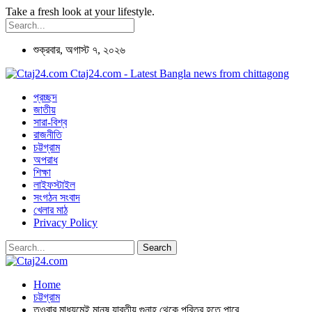
Take a fresh look at your lifestyle.
শুক্রবার, অগাস্ট ৭, ২০২৬
Ctaj24.com - Latest Bangla news from chittagong
প্রচ্ছদ
জাতীয়
সারা-বিশ্ব
রাজনীতি
চট্টগ্রাম
অপরাধ
শিক্ষা
লাইফস্টাইল
সংগঠন সংবাদ
খেলার মাঠ
Privacy Policy
Home
চট্টগ্রাম
তওবার মাধ্যমেই মানুষ যাবতীয় গুনাহ থেকে পবিত্র হতে পারে