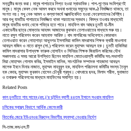
সন্তুষ্টির জন্য করা। মানুষ পাপাচারে লিপ্ত হওয়া স্বাভাবিক। পাপ-পুণ্যের সংমিশ্রণেই
মানুষ। মানুষ কেবল নেক আমল করবে অথবা গুনাহের সমুদ্রে আকণ্ঠ নিমজ্জিত থাকবে, তা
সংগত নয়। শুধু নেক আমল ও কল্যাণকর্মে আত্মনিবেদিত হওয়া ফেরেশতাদের বৈশিষ্ট্য।
আর শুধু যাবতীয় পাপাচারে নিমজ্জিত থাকা শয়তানের স্বভাব। বিশুদ্ধ তওবার মাধ্যমেই
মানুষ যাবতীয় গুনাহ থেকে পবিত্র হতে পারে। মাহফিল বাদ আছর চুনতী হা-মীম
একাডেমীর ছাত্র মোক্তার আহমদ আজাদের কুরআন তেলাওয়াতের মাধ্যমে শুরু হয়।
নাতে রসুল পরিবেশন করেন আহনাফ আরিফ। বাদ মাগরিবের অধিবেশনে কোরআন
তেলাওয়াত করেন লোহাগাড়া আধুনগর ইসলামিয়া কামিল মাদরাসার শিক্ষক ক্বারী মাওলানা
আবদুল মজিদ ও নাতে রাসুল (সা.) পরিবেশন করেন মুহাম্মদ আবদুল হক। চুনতী হাকিমিয়া
কামিল মাদরাসার উপাধ্যক্ষ ফারুক হোসাইন ও সিনিয়র শিক্ষক জিয়াউল করিমের যৌথ
সঞ্চালনায় এ সময় আরো উপস্থিত ছিলেন মাহফিল মোতাওয়াল্লী কমিটির সহ-সভাপতি
মিয়া মোহাম্মদ গোলাম কবির, ইসমাইল মানিক, সাংগঠনিক সম্পাদক শাহজাদা আবদুল
মালেক ইবনে দিনার নাজাত, মুহাম্মদ মাহবুবুল হক, মাহফিল পরিচালনা কমিটির সদস্য তৈবুল
হক বেদার, মুহাম্মদ ফুরকান হোসেন চৌধুরী প্রমুখ। খোৎবায়ে ছদর, মিলাদ শরীফ, মুনাজাত
ও তবারুক পরিবেশনের মাধ্যমে মাহফিলের সমাপ্তি হয়।
Related Posts
কাল চুনতীতে শাহ সাহেব (রহ.)’র দুইদিন ব্যাপী ৪৪তম ইসালে সওয়াব মাহফিল
চসিকের স্বাস্থ্য বিভাগে আর্থিক কেলেংকারী
বিতর্কের জেরে ইউএনওর বিরুদ্ধে বিভাগীয় ব্যবস্থা নেওয়ার নির্দেশ
সি-তাজ.কম/এস.টি