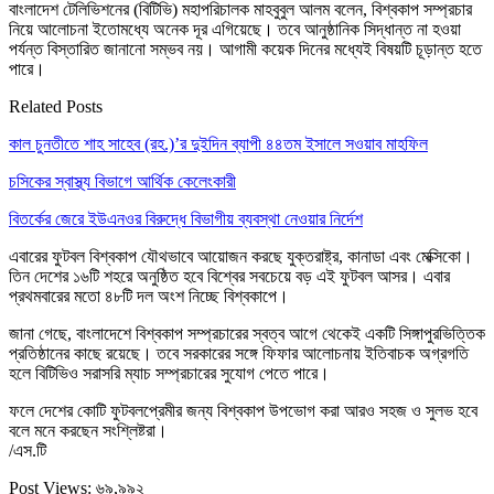
বাংলাদেশ টেলিভিশনের (বিটিভি) মহাপরিচালক মাহবুবুল আলম বলেন, বিশ্বকাপ সম্প্রচার
নিয়ে আলোচনা ইতোমধ্যে অনেক দূর এগিয়েছে। তবে আনুষ্ঠানিক সিদ্ধান্ত না হওয়া
পর্যন্ত বিস্তারিত জানানো সম্ভব নয়। আগামী কয়েক দিনের মধ্যেই বিষয়টি চূড়ান্ত হতে
পারে।
Related Posts
কাল চুনতীতে শাহ সাহেব (রহ.)’র দুইদিন ব্যাপী ৪৪তম ইসালে সওয়াব মাহফিল
চসিকের স্বাস্থ্য বিভাগে আর্থিক কেলেংকারী
বিতর্কের জেরে ইউএনওর বিরুদ্ধে বিভাগীয় ব্যবস্থা নেওয়ার নির্দেশ
এবারের ফুটবল বিশ্বকাপ যৌথভাবে আয়োজন করছে যুক্তরাষ্ট্র, কানাডা এবং মেক্সিকো।
তিন দেশের ১৬টি শহরে অনুষ্ঠিত হবে বিশ্বের সবচেয়ে বড় এই ফুটবল আসর। এবার
প্রথমবারের মতো ৪৮টি দল অংশ নিচ্ছে বিশ্বকাপে।
জানা গেছে, বাংলাদেশে বিশ্বকাপ সম্প্রচারের স্বত্ব আগে থেকেই একটি সিঙ্গাপুরভিত্তিক
প্রতিষ্ঠানের কাছে রয়েছে। তবে সরকারের সঙ্গে ফিফার আলোচনায় ইতিবাচক অগ্রগতি
হলে বিটিভিও সরাসরি ম্যাচ সম্প্রচারের সুযোগ পেতে পারে।
ফলে দেশের কোটি ফুটবলপ্রেমীর জন্য বিশ্বকাপ উপভোগ করা আরও সহজ ও সুলভ হবে
বলে মনে করছেন সংশ্লিষ্টরা।
/এস.টি
Post Views:
৬৯,৯৯২