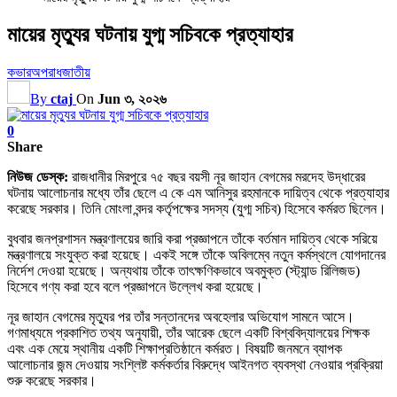
মায়ের মৃত্যুর ঘটনায় যুগ্ম সচিবকে প্রত্যাহার
কভার
অপরাধ
জাতীয়
By
ctaj
On
Jun ৩, ২০২৬
0
Share
নিউজ ডেস্ক:
রাজধানীর মিরপুরে ৭৫ বছর বয়সী নূর জাহান বেগমের মরদেহ উদ্ধারের
ঘটনায় আলোচনার মধ্যে তাঁর ছেলে এ কে এম আনিসুর রহমানকে দায়িত্ব থেকে প্রত্যাহার
করেছে সরকার। তিনি মোংলা বন্দর কর্তৃপক্ষের সদস্য (যুগ্ম সচিব) হিসেবে কর্মরত ছিলেন।
বুধবার জনপ্রশাসন মন্ত্রণালয়ের জারি করা প্রজ্ঞাপনে তাঁকে বর্তমান দায়িত্ব থেকে সরিয়ে
মন্ত্রণালয়ে সংযুক্ত করা হয়েছে। একই সঙ্গে তাঁকে অবিলম্বে নতুন কর্মস্থলে যোগদানের
নির্দেশ দেওয়া হয়েছে। অন্যথায় তাঁকে তাৎক্ষণিকভাবে অবমুক্ত (স্ট্যান্ড রিলিজড)
হিসেবে গণ্য করা হবে বলে প্রজ্ঞাপনে উল্লেখ করা হয়েছে।
নূর জাহান বেগমের মৃত্যুর পর তাঁর সন্তানদের অবহেলার অভিযোগ সামনে আসে।
গণমাধ্যমে প্রকাশিত তথ্য অনুযায়ী, তাঁর আরেক ছেলে একটি বিশ্ববিদ্যালয়ের শিক্ষক
এবং এক মেয়ে স্থানীয় একটি শিক্ষাপ্রতিষ্ঠানে কর্মরত। বিষয়টি জনমনে ব্যাপক
আলোচনার জন্ম দেওয়ায় সংশ্লিষ্ট কর্মকর্তার বিরুদ্ধে আইনগত ব্যবস্থা নেওয়ার প্রক্রিয়া
শুরু করেছে সরকার।