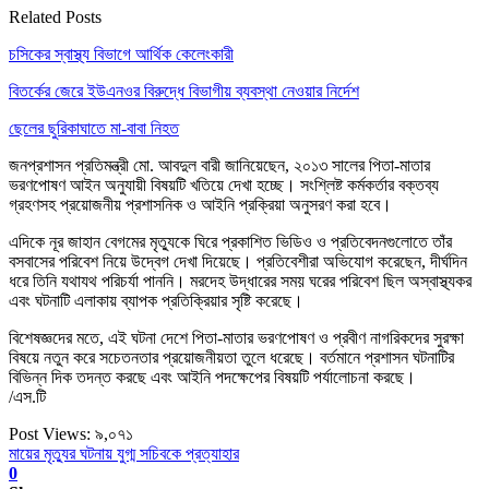
Related Posts
চসিকের স্বাস্থ্য বিভাগে আর্থিক কেলেংকারী
বিতর্কের জেরে ইউএনওর বিরুদ্ধে বিভাগীয় ব্যবস্থা নেওয়ার নির্দেশ
ছেলের ছুরিকাঘাতে মা-বাবা নিহত
জনপ্রশাসন প্রতিমন্ত্রী মো. আবদুল বারী জানিয়েছেন, ২০১৩ সালের পিতা-মাতার
ভরণপোষণ আইন অনুযায়ী বিষয়টি খতিয়ে দেখা হচ্ছে। সংশ্লিষ্ট কর্মকর্তার বক্তব্য
গ্রহণসহ প্রয়োজনীয় প্রশাসনিক ও আইনি প্রক্রিয়া অনুসরণ করা হবে।
এদিকে নূর জাহান বেগমের মৃত্যুকে ঘিরে প্রকাশিত ভিডিও ও প্রতিবেদনগুলোতে তাঁর
বসবাসের পরিবেশ নিয়ে উদ্বেগ দেখা দিয়েছে। প্রতিবেশীরা অভিযোগ করেছেন, দীর্ঘদিন
ধরে তিনি যথাযথ পরিচর্যা পাননি। মরদেহ উদ্ধারের সময় ঘরের পরিবেশ ছিল অস্বাস্থ্যকর
এবং ঘটনাটি এলাকায় ব্যাপক প্রতিক্রিয়ার সৃষ্টি করেছে।
বিশেষজ্ঞদের মতে, এই ঘটনা দেশে পিতা-মাতার ভরণপোষণ ও প্রবীণ নাগরিকদের সুরক্ষা
বিষয়ে নতুন করে সচেতনতার প্রয়োজনীয়তা তুলে ধরেছে। বর্তমানে প্রশাসন ঘটনাটির
বিভিন্ন দিক তদন্ত করছে এবং আইনি পদক্ষেপের বিষয়টি পর্যালোচনা করছে।
/এস.টি
Post Views:
৯,০৭১
মায়ের মৃত্যুর ঘটনায় যুগ্ম সচিবকে প্রত্যাহার
0